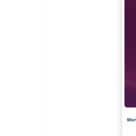
Link
Pagamento accelerato
Financial Connections
Conti finanziari collegati
Wor