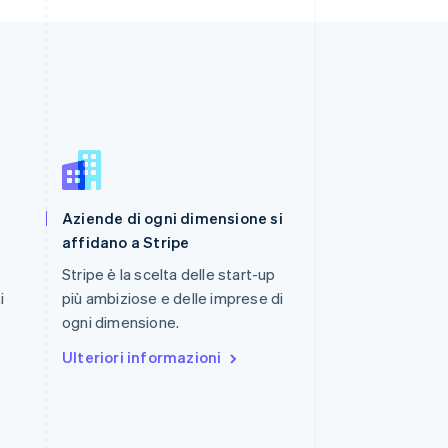
Romania
Aziende di ogni dimensione si
English
Singapore
affidano a Stripe
English
简体中文
Stripe è la scelta delle start-up
Slovacchia
i
più ambiziose e delle imprese di
English
Slovenia
ogni dimensione.
English
Italiano
Ulteriori informazioni
Spagna
Español
English
Stati Uniti
English
Español
简体中文
Svezia