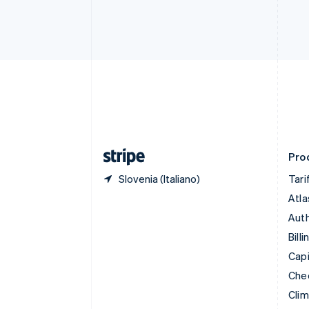
简体中文
English
Cipro
English
Croazia
English
Italiano
Danimarca
English
Emirati Arabi Uniti
English
Estonia
English
Prod
Slovenia (Italiano)
Tari
Atla
Auth
Billi
Capi
Che
Cli