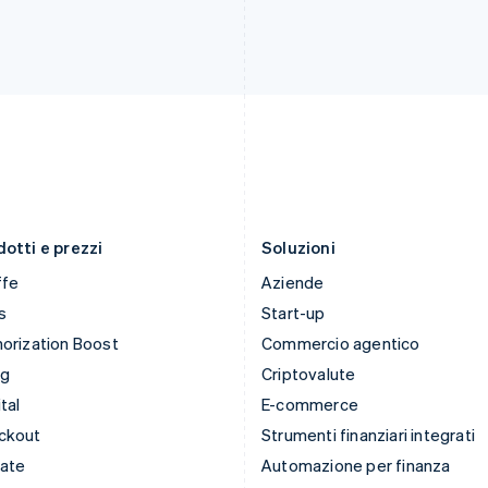
English
Nederlands
English
Irlanda
Polonia
English
English
Italia
Portogallo
Italiano
English
Português
English
Lettonia
RAS di Hong Kong, Cina
English
English
简体中文
Liechtenstein
Regno Unito
Deutsch
English
English
Lituania
Repubblica Ceca
English
English
otti e prezzi
Soluzioni
ffe
Aziende
s
Start-up
orization Boost
Commercio agentico
ng
Criptovalute
tal
E-commerce
ckout
Strumenti finanziari integrati
mate
Automazione per finanza