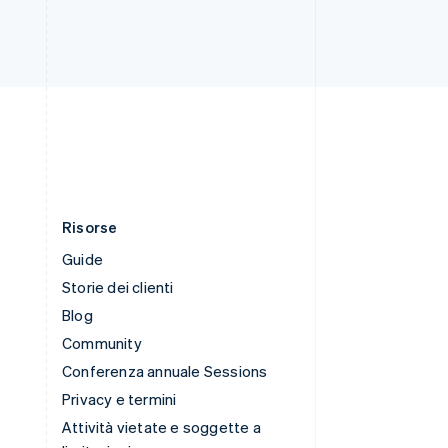
Svenska
English
Svizzera
Deutsch
Français
Italiano
English
Thailandia
ไทย
English
Ungheria
English
Risorse
Guide
Storie dei clienti
Blog
Community
Conferenza annuale Sessions
Privacy e termini
Attività vietate e soggette a