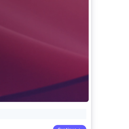
Stripe Sessions 2026
Scopri come Stripe sta
costruendo
l'infrastruttura
economica per l'IA.
Guarda ora