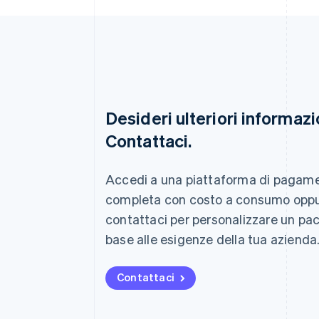
Desideri ulteriori informazi
Contattaci.
Australia
English
Austria
Accedi a una piattaforma di pagam
Deutsch
English
completa con costo a consumo opp
Belgio
Nederlands
Français
Deutsch
English
contattaci per personalizzare un pa
Brasile
base alle esigenze della tua azienda
Português
English
Bulgaria
English
Contattaci
Canada
English
Français
Cina continentale