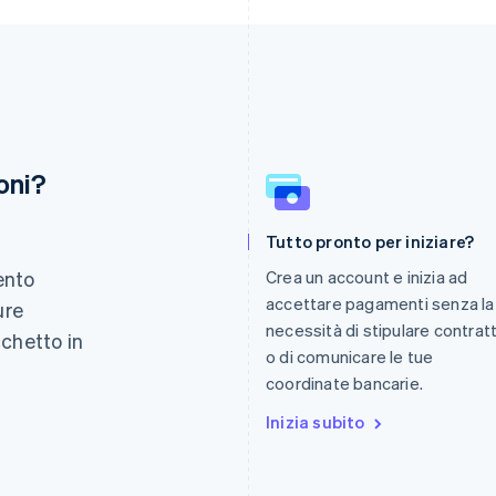
oni?
Finlandia
Lussemburgo
Tutto pronto per iniziare?
English
Svenska
Français
Deutsch
English
Francia
Malaysia
ento
Crea un account e inizia ad
Français
English
English
简体中文
accettare pagamenti senza la
ure
Germania
Malta
necessità di stipulare contratt
Deutsch
English
English
cchetto in
Giappone
Messico
o di comunicare le tue
.
日本語
English
Español
English
coordinate bancarie.
Gibilterra
Norvegia
English
Inizia subito
English
Grecia
Nuova Zelanda
English
English
India
Paesi Bassi