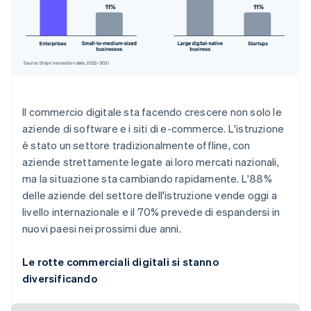
Cina continentale
简体中文
English
Cipro
English
Croazia
English
Italiano
Danimarca
English
Il commercio digitale sta facendo crescere non solo le
Emirati Arabi Uniti
aziende di software e i siti di e-commerce. L'istruzione
English
è stato un settore tradizionalmente offline, con
Estonia
English
aziende strettamente legate ai loro mercati nazionali,
ma la situazione sta cambiando rapidamente. L'88%
Finlandia
English
Svenska
delle aziende del settore dell'istruzione vende oggi a
Francia
livello internazionale e il 70% prevede di espandersi in
Français
English
nuovi paesi nei prossimi due anni.
Germania
Deutsch
English
Le rotte commerciali digitali si stanno
Giappone
日本語
English
diversificando
Gibilterra
English