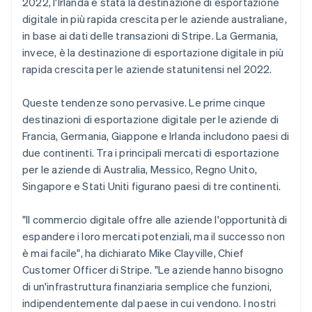
2022, l'Irlanda è stata la destinazione di esportazione
Norvegia
digitale in più rapida crescita per le aziende australiane,
English
Nuova Zelanda
in base ai dati delle transazioni di Stripe. La Germania,
English
invece, è la destinazione di esportazione digitale in più
Paesi Bassi
rapida crescita per le aziende statunitensi nel 2022.
Nederlands
English
Polonia
Queste tendenze sono pervasive. Le prime cinque
English
Portogallo
destinazioni di esportazione digitale per le aziende di
Português
English
Francia, Germania, Giappone e Irlanda includono paesi di
RAS di Hong Kong, Cina
due continenti. Tra i principali mercati di esportazione
English
简体中文
per le aziende di Australia, Messico, Regno Unito,
Regno Unito
Singapore e Stati Uniti figurano paesi di tre continenti.
English
Repubblica Ceca
English
"Il commercio digitale offre alle aziende l'opportunità di
Romania
espandere i loro mercati potenziali, ma il successo non
English
è mai facile", ha dichiarato Mike Clayville, Chief
Singapore
Customer Officer di Stripe. "Le aziende hanno bisogno
English
简体中文
di un'infrastruttura finanziaria semplice che funzioni,
Slovacchia
indipendentemente dal paese in cui vendono. I nostri
English