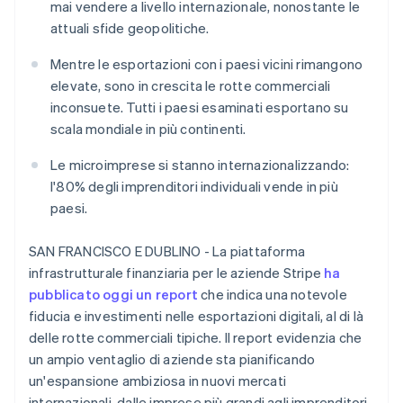
mai vendere a livello internazionale, nonostante le
Scopri cosa ti aspetta
attuali sfide geopolitiche.
Radar
Ecosistema
Prevenzione delle frodi
Mentre le esportazioni con i paesi vicini rimangono
Partner
Atlas
elevate, sono in crescita le rotte commerciali
Stripe App Marketplace
Costituzione di start-up
inconsuete. Tutti i paesi esaminati esportano su
Climate
scala mondiale in più continenti.
Rimozione del carbonio
Le microimprese si stanno internazionalizzando:
Identity
l'80% degli imprenditori individuali vende in più
Verifica online dell'identità
paesi.
SAN FRANCISCO E DUBLINO - La piattaforma
infrastrutturale finanziaria per le aziende Stripe
ha
Stripe Sessions 2026
pubblicato oggi un report
che indica una notevole
Scopri come Stripe sta costruendo l'infrastruttura economi
fiducia e investimenti nelle esportazioni digitali, al di là
Guarda ora
delle rotte commerciali tipiche. Il report evidenzia che
un ampio ventaglio di aziende sta pianificando
un'espansione ambiziosa in nuovi mercati
internazionali, dalle imprese più grandi agli imprenditori