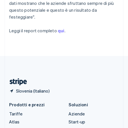
Slovenia
dati mostrano che le aziende sfruttano sempre di più
English
Italiano
questo potenziale e questo è un risultato da
Spagna
festeggiare".
Español
English
Stati Uniti
Leggi il report completo
qui
.
English
Español
简体中文
Svezia
Svenska
English
Svizzera
Deutsch
Français
Italiano
English
Thailandia
ไทย
English
Ungheria
English
Slovenia (Italiano)
Prodotti e prezzi
Soluzioni
Tariffe
Aziende
Atlas
Start-up