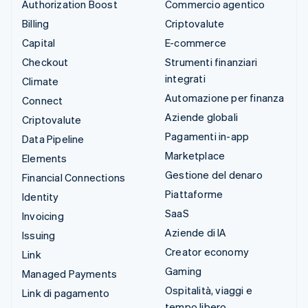
Authorization Boost
Commercio agentico
Billing
Criptovalute
Capital
E-commerce
Checkout
Strumenti finanziari
integrati
Climate
Automazione per finanza
Connect
Aziende globali
Criptovalute
Pagamenti in-app
Data Pipeline
Marketplace
Elements
Gestione del denaro
Financial Connections
Piattaforme
Identity
SaaS
Invoicing
Aziende di IA
Issuing
Creator economy
Link
Gaming
Managed Payments
Ospitalità, viaggi e
Link di pagamento
tempo libero