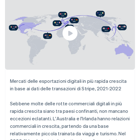
Grecia
English
India
English
Irlanda
English
Italia
Italiano
English
Lettonia
English
Liechtenstein
Deutsch
English
Lituania
Mercati delle esportazioni digitali in più rapida crescita
English
in base ai dati delle transazioni di Stripe, 2021-2022
Lussemburgo
Français
Deutsch
English
Sebbene molte delle rotte commerciali digitali in più
Malaysia
rapida crescita siano tra paesi confinanti, non mancano
English
简体中文
Malta
eccezioni eclatanti. L'Australia e l'Irlanda hanno relazioni
English
commerciali in crescita, partendo da una base
Messico
relativamente piccola trainata da viaggi e turismo. Nel
Español
English