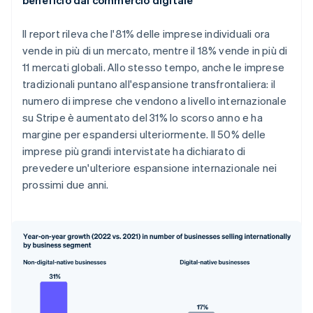
Il report rileva che l'81% delle imprese individuali ora
vende in più di un mercato, mentre il 18% vende in più di
11 mercati globali. Allo stesso tempo, anche le imprese
tradizionali puntano all'espansione transfrontaliera: il
numero di imprese che vendono a livello internazionale
su Stripe è aumentato del 31% lo scorso anno e ha
margine per espandersi ulteriormente. Il 50% delle
imprese più grandi intervistate ha dichiarato di
Australia
prevedere un'ulteriore espansione internazionale nei
English
Austria
prossimi due anni.
Deutsch
English
Belgio
Nederlands
Français
Deutsch
English
Brasile
Português
English
Bulgaria
English
Canada
English
Français