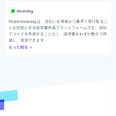
Recognition
ポーネント
SaaS
従量課金請求を提供
決済手段
製品ロードマップ
ステーブルコイン担保型
会計管理の
125 以上の決
Invoicing
Sessions 年次カンファ
のカードを発行
自動化
済手段を利用
レンス
エージェントによるサー
Stripe
可能
Terminal
Stripe Invoicing は、支払いを簡単かつ素早く受け取るこ
採用情報
ビスのプロビジョニング
Sigma
業種別
対面支払い
ニュースルーム
と管理
とを目的とする請求書作成プラットフォームです。自社
カスタムレ
Authorization
Stripe Press
でコードを作成することなく、請求書をわずか数分で作
ポート
Boost
AI 企業
Data
決済成功率の
成し、送信できます。
クリエイターエコノミ―
Pipeline
最適化
ゲーム
もっと知る
リソース
データの同
Link
ホスピタリティ、旅行、
お問い合わせ
期
スピーディー
レジャー
な決済
保険
アプリへの導入
営業にお問い合わせ
メディアおよびエンター
コードサンプル
パートナーになる
テインメント
開発者のブログ
非営利団体
API ステータス
プロフェッショナルサー
その他
ビス
Product roadmap
パブリックセクター
今後の予定を確認
小売業
Radar
不正防止
エコシステム
Atlas
スタートアップの企業設立