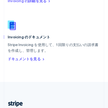
Invoicing の詳細を見る
English
マレーシア
English
简体中文
メキシコ
Español
English
ラトビア
English
Invoicing のドキュメント
リトアニア
English
Stripe Invoicing を使用して、1 回限りの支払いの請求書
リヒテンシュタイン
を作成し、管理します。
Deutsch
English
ルーマニア
ドキュメントを見る
English
ルクセンブルグ
Français
Deutsch
English
中国香港特別行政区
English
简体中文
中国本土
简体中文
English
日本
日本語
English