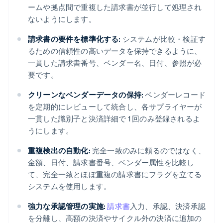
ームや拠点間で重複した請求書が並行して処理され
ないようにします。
請求書の要件を標準化する:
システムが比較・検証す
るための信頼性の高いデータを保持できるように、
一貫した請求書番号、ベンダー名、日付、参照が必
要です。
クリーンなベンダーデータの保持:
ベンダーレコード
を定期的にレビューして統合し、各サプライヤーが
一貫した識別子と決済詳細で 1 回のみ登録されるよ
うにします。
重複検出の自動化:
完全一致のみに頼るのではなく、
金額、日付、請求書番号、ベンダー属性を比較し
て、完全一致とほぼ重複の請求書にフラグを立てる
システムを使用します。
強力な承認管理の実施:
請求書
入力、承認、決済承認
を分離し、高額の決済やサイクル外の決済に追加の