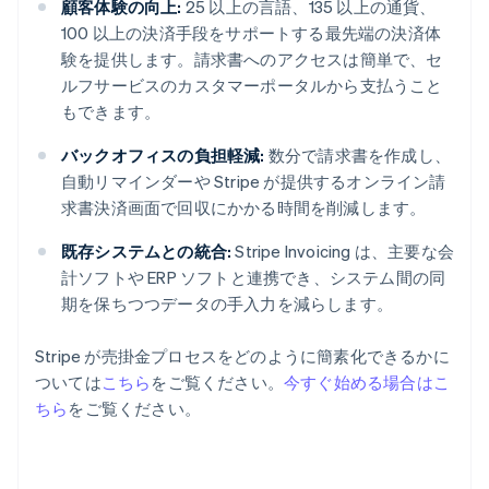
顧客体験の向上:
25 以上の言語、135 以上の通貨、
100 以上の決済手段をサポートする最先端の決済体
験を提供します。請求書へのアクセスは簡単で、セ
ルフサービスのカスタマーポータルから支払うこと
もできます。
バックオフィスの負担軽減:
数分で請求書を作成し、
自動リマインダーや Stripe が提供するオンライン請
求書決済画面で回収にかかる時間を削減します。
既存システムとの統合:
Stripe Invoicing は、主要な会
計ソフトや ERP ソフトと連携でき、システム間の同
期を保ちつつデータの手入力を減らします。
Stripe が売掛金プロセスをどのように簡素化できるかに
ついては
こちら
をご覧ください。
今すぐ始める場合はこ
アイルランド
ちら
をご覧ください。
English
アメリカ
English
Español
简体中文
アラブ首長国連邦