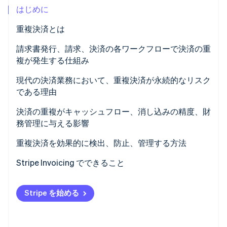
はじめに
パートナー
Climate
Stripe App Marketplace
カーボンリムーバル
重複決済とは
Identity
請求書発行、請求、決済の各ワークフローで決済の重
オンライン本人確認
複が発生する仕組み
現代の決済業務において、重複決済が永続的なリスク
である理由
Stripe Sessions 2026
決済の重複がキャッシュフロー、消し込みの精度、財
Stripe が AI の経済インフラをどのように構築しているかを
務管理に与える影響
ご覧ください。
こちらをご覧ください
重複決済を効果的に検出、防止、管理する方法
Stripe Invoicing でできること
Stripe を始める