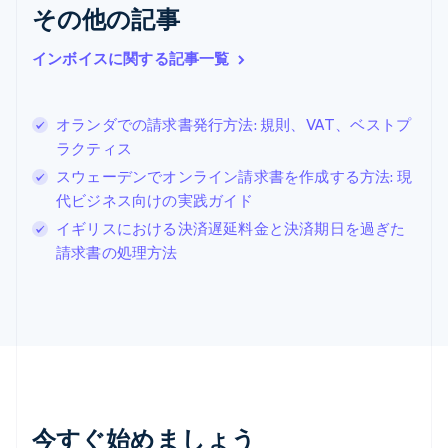
その他の記事
English
Italiano
ジブラルタル
English
インボイスに関する記事一覧
シンガポール
English
简体中文
スイス
オランダでの請求書発行方法: 規則、VAT、ベストプ
Deutsch
Français
Italiano
English
ラクティス
スウェーデン
Svenska
English
スウェーデンでオンライン請求書を作成する方法: 現
スペイン
代ビジネス向けの実践ガイド
Español
English
イギリスにおける決済遅延料金と決済期日を過ぎた
スロバキア
請求書の処理方法
English
スロベニア
English
Italiano
タイ
ไทย
English
チェコ共和国
English
デンマーク
English
今すぐ始めましょう
ドイツ