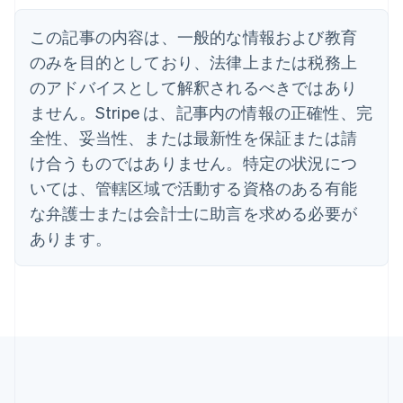
English
イギリス
この記事の内容は、一般的な情報および教育
English
のみを目的としており、法律上または税務上
イタリア
のアドバイスとして解釈されるべきではあり
Italiano
English
インド
ません。Stripe は、記事内の情報の正確性、完
English
全性、妥当性、または最新性を保証または請
エストニア
English
け合うものではありません。特定の状況につ
オーストラリア
いては、管轄区域で活動する資格のある有能
English
オーストリア
な弁護士または会計士に助言を求める必要が
Deutsch
English
あります。
オランダ
Nederlands
English
カナダ
English
Français
キプロス
English
ギリシア
English
クロアチア