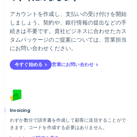
Deutsch
English
ニュージーランド
アカウントを作成し、支払いの受け付けを開始
English
しましょう。契約や、銀行情報の提出などの手
ノルウェー
English
続きは不要です。貴社ビジネスに合わせたカス
ハンガリー
タムパッケージのご提案については、営業担当
English
フィンランド
にお問い合わせください。
English
Svenska
ブラジル
今すぐ始める
営業にお問い合わせ
Português
English
フランス
Français
English
ブルガリア
English
ベルギー
Nederlands
Français
Deutsch
English
ポーランド
Invoicing
English
わずか数分で請求書を作成して顧客に送信することがで
ポルトガル
Português
English
きます。コードを作成する必要はありません。
マルタ