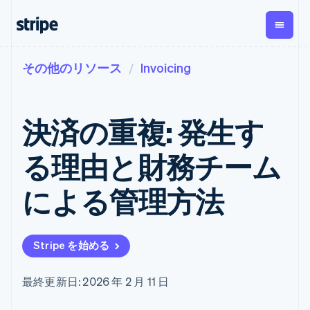
その他のリソース
Invoicing
企業規模別
ドキュメント
学ぶ
支払い
収益
資金管
プラッ
理
フォー
大企業向け
Stripe のドキュメント
ブログ
とマー
Payments
Billing
スタートアップ向け
API リファレンス
導入事例
決済の重複: 発生す
オンライン決
経常収益
ットプ
Global
ライブラリと SDK
ガイド
済
Metronome
Payouts
イス
Stripe Apps
Managed
る理由と財務チーム
従量課金
Payments
第三者
Connec
ユースケース別
マーチャント
サブスクリ
への入
サポート
プション
オブレコード
金
による管理方法
プラッ
ガイド
エージェンティックコマ
サブスクリ
ソリューショ
Payment links
フォー
ース
サポートに問い合わせる
プションの
ン
決済の
E コマース / ECサイト
オンライン決済を受け付
管理サポートプラン
コーディング
管理
Invoicing
築
埋込型金融
け
プロフェッショナルサー
1 回限りまた
不要の決済ペ
Stripe を始める
請求・財務関連
構築済みの決済を実装
ビス
は継続
ージ
Checkout
グローバルビジネス
プラットフォームまたは
構築済み決済
Tax
アプリ内決済
マーケットプレイスを構
消費税と
UI
最終更新日: 2026 年 2 月 11 日
マーケットプレイス
築する
VAT の自動
Elements
資金管理
サブスクリプションを管
柔軟な UI コン
計算
Revenue
会社
プラットフォーム
理