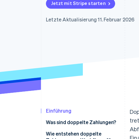
Optimierung der
Datensynchronisier
Jetzt mit Stripe starten
Autorisierungsraten
Link
Beschleunigter Bezahlvorgang
Letzte Aktualisierung 11. Februar 2026
Financial Connections
Verbundene Finanzdaten
Einführung
Dop
tre
Was sind doppelte Zahlungen?
Abf
Wie entstehen doppelte
Fin