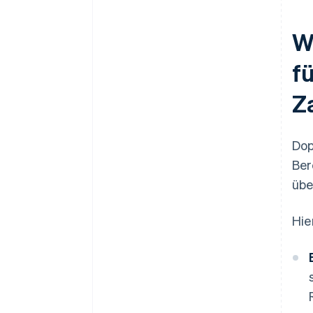
W
f
Z
Dop
Ber
übe
Hie