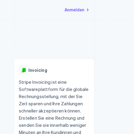
Anmelden
Ressourcen
Ecosystem
Kontakt
nd Marktplätze
Mehr
App-Integrationen
Partner
Sales-Team kontaktieren
Product roadmap
Code-Beispiele
Stripe App-Marktplatz
Partner werden
Ausblick
 Plattformen
Entwickler-Blog
 platforms
eit
API-Status
Radar
Betrugsprävention
eistungen
Invoicing
Atlas
onen
virtuelle Karten
Start-up-Gründung
Stripe Invoicing ist eine
Softwareplattform für die globale
Climate
CO₂-Entnahme
Rechnungsstellung, mit der Sie
Zeit sparen und Ihre Zahlungen
Identity
Online-Identitätsprüfung
schneller akzeptieren können.
Erstellen Sie eine Rechnung und
senden Sie sie innerhalb weniger
Minuten an Ihre Kundinnen und