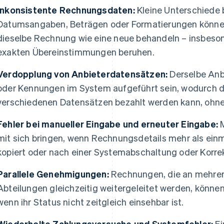
Inkonsistente Rechnungsdaten:
Kleine Unterschiede 
Datumsangaben, Beträgen oder Formatierungen könne
dieselbe Rechnung wie eine neue behandeln – insbeson
exakten Übereinstimmungen beruhen.
Verdopplung von Anbieterdatensätzen:
Derselbe Anb
oder Kennungen im System aufgeführt sein, wodurch 
verschiedenen Datensätzen bezahlt werden kann, ohne
Fehler bei manueller Eingabe und erneuter Eingabe:
M
mit sich bringen, wenn Rechnungsdetails mehr als ein
kopiert oder nach einer Systemabschaltung oder Korre
Parallele Genehmigungen:
Rechnungen, die an mehrer
Abteilungen gleichzeitig weitergeleitet werden, könn
wenn ihr Status nicht zeitgleich einsehbar ist.
Wiederholte Zahlungsversuche und Systemfehler:
Ei