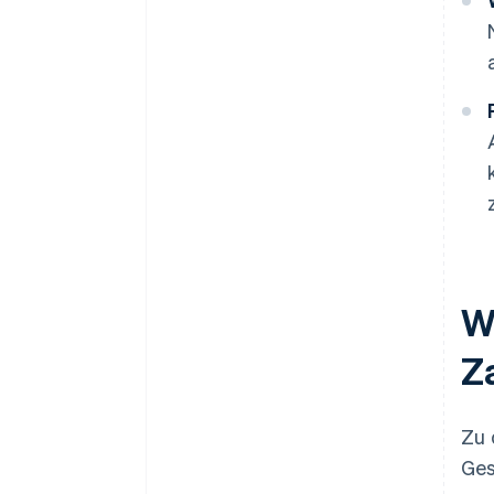
W
Z
Zu 
Ges