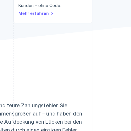
Kunden – ohne Code.
Mehr erfahren
Stripe-Sessions 2026
Erfahren Sie, wie Stripe
Lösungen für die
Wirtschaftsinfrastruktur
für KI aufbaut.
Jetzt ansehen
nd teure Zahlungsfehler. Sie
ehmensgrößen auf – und haben den
ie Aufdeckung von Lücken bei den
lten durch einen einzigen Fehler