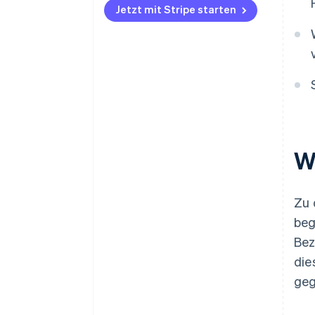
Jetzt mit Stripe starten
W
Zu 
beg
Bez
die
geg