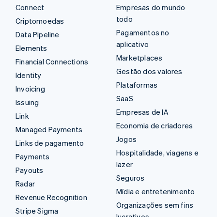
Connect
Empresas do mundo
todo
Criptomoedas
Pagamentos no
Data Pipeline
aplicativo
Elements
Marketplaces
Financial Connections
Gestão dos valores
Identity
Plataformas
Invoicing
SaaS
Issuing
Empresas de IA
Link
Economia de criadores
Managed Payments
Jogos
Links de pagamento
Hospitalidade, viagens e
Payments
lazer
Payouts
Seguros
Radar
Mídia e entretenimento
Revenue Recognition
Organizações sem fins
Stripe Sigma
lucrativos