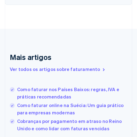
English
Italiano
Dinamarca
English
Emirados Árabes Unidos
English
Eslováquia
English
Eslovênia
Mais artigos
English
Italiano
Espanha
Ver todos os artigos sobre faturamento
Español
English
Estados Unidos
English
Español
简体中文
Estônia
Como faturar nos Países Baixos: regras, IVA e
English
práticas recomendadas
Finlândia
Como faturar online na Suécia: Um guia prático
English
Svenska
França
para empresas modernas
Français
English
Cobranças por pagamento em atraso no Reino
Gibraltar
Unido e como lidar com faturas vencidas
English
Grécia