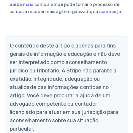
Saiba mais
como a Stripe pode tornar o processo de
contas a receber mais ágil e organizado, ou
comece já
.
Alemanha
Deutsch
English
Austrália
English
O conteúdo deste artigo é apenas para fins
Áustria
gerais de informação e educação e não deve
Deutsch
English
Bélgica
ser interpretado como aconselhamento
Nederlands
Français
Deutsch
English
jurídico ou tributário. A Stripe não garante a
Brasil
exatidão, integridade, adequação ou
Português
English
Bulgária
atualidade das informações contidas no
English
artigo. Você deve procurar a ajuda de um
Canadá
advogado competente ou contador
English
Français
China continental
licenciado para atuar em sua jurisdição para
简体中文
English
aconselhamento sobre sua situação
Chipre
English
particular.
Croácia