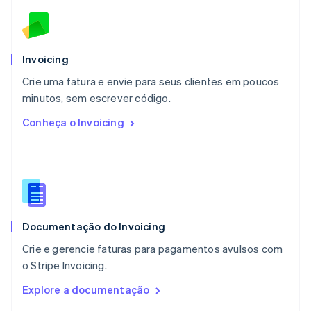
English
México
Español
English
Noruega
Invoicing
English
Crie uma fatura e envie para seus clientes em poucos
Nova Zelândia
English
minutos, sem escrever código.
Países Baixos
Conheça o Invoicing
Nederlands
English
Polônia
English
Portugal
Português
English
RAE de Hong Kong, China
English
简体中文
Documentação do Invoicing
Reino Unido
English
Crie e gerencie faturas para pagamentos avulsos com
República Tcheca
o Stripe Invoicing.
English
Romênia
Explore a documentação
English
Singapura