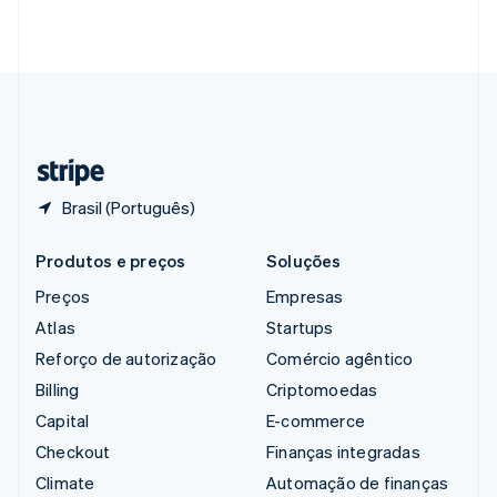
English
简体中文
Suécia
Svenska
English
Suíça
Deutsch
Français
Italiano
English
Tailândia
ไทย
English
Brasil (Português)
Produtos e preços
Soluções
Preços
Empresas
Atlas
Startups
Reforço de autorização
Comércio agêntico
Billing
Criptomoedas
Capital
E-commerce
Checkout
Finanças integradas
Climate
Automação de finanças