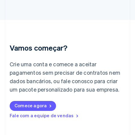
English
Hungria
English
Índia
English
Irlanda
English
Vamos começar?
Itália
Italiano
English
Japão
Crie uma conta e comece a aceitar
日本語
English
pagamentos sem precisar de contratos nem
Letônia
dados bancários, ou fale conosco para criar
English
Liechtenstein
um pacote personalizado para sua empresa.
Deutsch
English
Lituânia
English
Comece agora
Luxemburgo
Fale com a equipe de vendas
Français
Deutsch
English
Malásia
English
简体中文
Malta