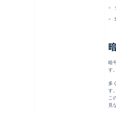
ワークフローの可視化
繰り返し作業の自動化
暗
す
多
す
こ
見