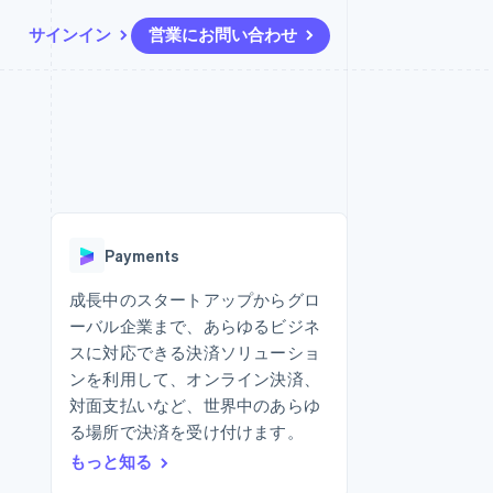
サインイン
営業にお問い合わせ
リソース
エコシステム
お問い合わせ
ームとマーケット
その他
アプリへの導入
パートナー
営業にお問い合わせ
Product roadmap
ス
コードサンプル
Stripe App Marketplace
パートナーになる
今後の予定を確認
開発者のブログ
ーム決済の構築
ャー
API ステータス
Radar
不正防止
Payments
ンメント
Atlas
スタートアップの企業設立
成長中のスタートアップからグロ
ーバル企業まで、あらゆるビジネ
Climate
カーボンリムーバル
スに対応できる決済ソリューショ
ンを利用して、オンライン決済、
Identity
オンライン本人確認
対面支払いなど、世界中のあらゆ
る場所で決済を受け付けます。
もっと知る