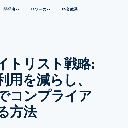
開発者
リソース
料金体系
ース別
ガイド
業種別
会社
資金管理
プラットフォ
プレイス
ンティックコマース
に問い合わせる
オンライン決済を受け付け
AI 企業
製品ロードマップ
Global Payouts
ス / ECサイト
ートプラン
構築済みの決済を実装
クリエイターエコノミ―
Sessions 年次カンファレン
第三者への入金
Connect
金融
ッショナルサービス
プラットフォームまたはマーケットプレイスを構築する
ゲーム
採用情報
プラットフォ
イトリスト戦略:
財務関連
ホスピタリティ、旅行、レジ
ニュースルーム
ルビジネス
サブスクリプションを管理
保険
Stripe Press
内決済
従量課金請求を提供
メディアおよびエンターテイ
の管理
トプレイス
ステーブルコイン担保型のカードを発行
利用を減らし、
理
エージェントによるサービスのプロビジョニングと管理
非営利団体
フォーム
プロフェッショナルサービス
パブリックセクター
でコンプライア
動計算
小売業
on
る方法