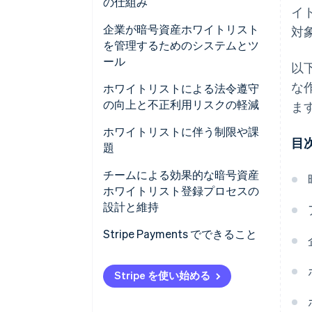
の仕組み
イ
企業が暗号資産ホワイトリスト
対
を管理するためのシステムとツ
ール
以
な
取引所とウォレットプラットフ
ホワイトリストによる法令遵守
ォーム
の向上と不正利用リスクの軽減
ま
機関投資家向けカストディプラ
法令遵守
ホワイトリストに伴う制限や課
目
ットフォーム
題
不正利用防止
カスタムの内部システム
ワークフローの停滞
チームによる効果的な暗号資産
ホワイトリスト登録プロセスの
法令遵守およびスクリーニング
ホワイトリストガバナンス
設計と維持
ツール
継続的な監視
条件の設定
Stripe Payments でできること
暗号資産の慣行への対応
変更の承認に複数の担当者が必
Stripe を使い始める
要
リストの定期的なレビュー