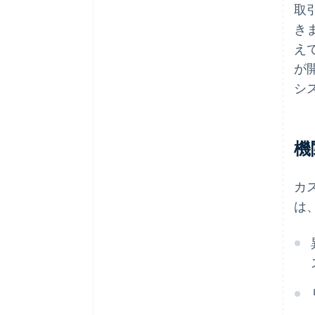
取
き
え
が
シ
機
カ
は