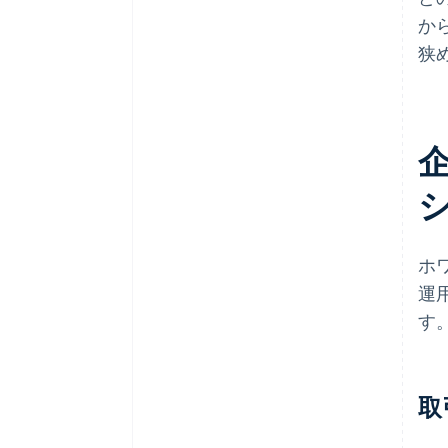
か
狭
ホ
運
す
取