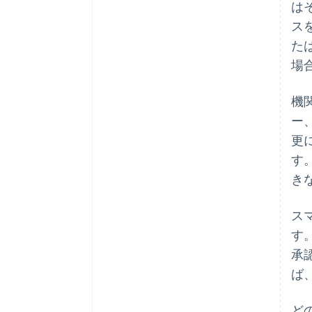
は
ス
た
場
機
ー
更
す
き
ス
す
承
ば
ど