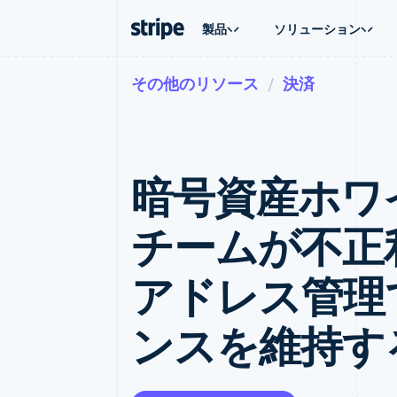
製品
ソリューション
その他のリソース
決済
企業規模別
ドキュメント
学ぶ
ユースケ
サポート
支払い
収益
大企業向け
Stripe のドキュメント
ブログ
エージェ
サポート
Payments
Billing
スタートアップ向け
API リファレンス
導入事例
E コマー
管理サポ
オンライン決済
経常収益
ライブラリと SDK
ガイド
埋込型
プロフェ
Managed Payments
Metronome
Stripe Apps
暗号資産ホワ
請求・
マーチャントオブレコードソリ
従量課金
グローバ
ューション
サブスクリプション
アプリ
サブスクリプション
Payment links
マーケッ
チームが不正
コーディング不要の決済ページ
Invoicing
資金管
1 回限りまたは継続
Checkout
プラット
構築済み決済 UI
Tax
SaaS
アドレス管理
消費税と VAT の自
Elements
柔軟な UI コンポーネント
Revenue Recogniti
会計管理の自動化
決済手段
ンスを維持す
125 以上の決済手段を利用可能
Stripe Sigma
カスタムレポート
Terminal
対面支払い
Data Pipeline
データの同期
Authorization Boost
決済成功率の最適化