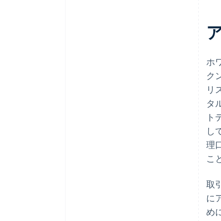
ホ
ク
リ
タ
ト
し
理
こ
取
に
め