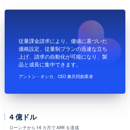
従量課金請求により、価値に基づいた
価格設定、従量制プランの迅速な立ち
上げ、請求の自動化が可能になり、製
品と成長に集中できます。
アントン・オシカ
、CEO 兼共同創業者
4 億ドル
ローンチから 14 カ月で ARR を達成