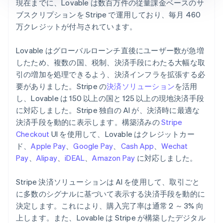
現在までに、Lovable は数百万件の従量課金ベースのサ
ブスクリプションを Stripe で運用しており、毎月 460
万クレジットが付与されています。
Lovable はグローバルローンチ直後にユーザー数が急増
したため、複数の国、税制、決済手段にわたる大幅な取
引の増加を処理できるよう、決済インフラを拡張する必
要がありました。Stripe の
決済ソリューション
を活用
し、Lovable は 150 以上の国と 125 以上の現地決済手段
に対応しました。Stripe 独自の AI が、決済時に最適な
決済手段を動的に表示します。構築済みの
Stripe
Checkout
UI を使用して、Lovable はクレジットカー
ド、
Apple Pay
、
Google Pay
、
Cash App
、
Wechat
Pay
、
Alipay
、
iDEAL
、
Amazon Pay
に対応しました。
Stripe 決済ソリューションは AI を使用して、取引ごと
に多数のシグナルに基づいて表示する決済手段を動的に
決定します。これにより、購入完了率は通常 2 ～ 3% 向
上します。また、Lovable は Stripe が構築したデジタル