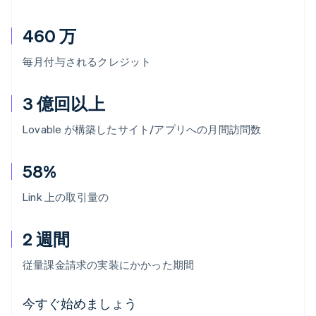
460 万
毎月付与されるクレジット
3 億回以上
Lovable が構築したサイト/アプリへの月間訪問数
58%
Link 上の取引量の
2 週間
従量課金請求の実装にかかった期間
アイルランド
今すぐ始めましょう
English