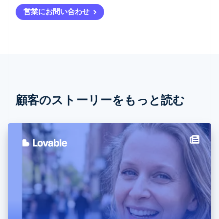
アメリカ
営業にお問い合わせ
English
Español
简体中文
アラブ首長国連邦
English
イギリス
English
イタリア
Italiano
English
インド
English
顧客のストーリーをもっと読む
エストニア
English
オーストラリア
English
オーストリア
Deutsch
English
オランダ
Nederlands
English
カナダ
English
Français
キプロス
English