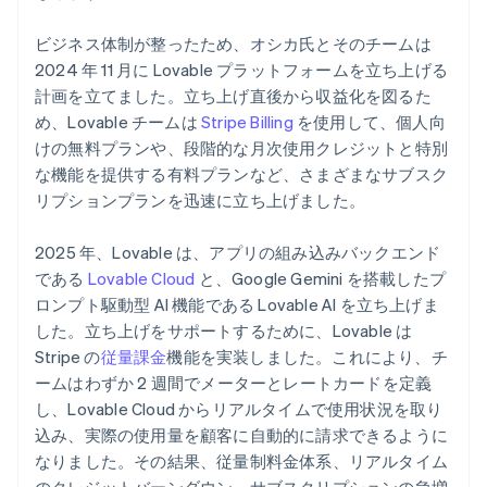
ビジネス体制が整ったため、オシカ氏とそのチームは
2024 年 11 月に Lovable プラットフォームを立ち上げる
計画を立てました。立ち上げ直後から収益化を図るた
め、Lovable チームは
Stripe Billing
を使用して、個人向
けの無料プランや、段階的な月次使用クレジットと特別
な機能を提供する有料プランなど、さまざまなサブスク
リプションプランを迅速に立ち上げました。
2025 年、Lovable は、アプリの組み込みバックエンド
である
Lovable Cloud
と、Google Gemini を搭載したプ
ロンプト駆動型 AI 機能である Lovable AI を立ち上げま
した。立ち上げをサポートするために、Lovable は
Stripe の
従量課金
機能を実装しました。これにより、チ
ームはわずか 2 週間でメーターとレートカードを定義
し、Lovable Cloud からリアルタイムで使用状況を取り
込み、実際の使用量を顧客に自動的に請求できるように
なりました。その結果、従量制料金体系、リアルタイム
のクレジットバーンダウン、サブスクリプションの急増