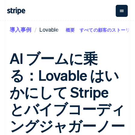
導入事例
Lovable
概要
すべての顧客のストーリー
企業規模別
ドキュメント
学ぶ
支払い
収益
資金管
プラッ
理
フォー
大企業向け
Stripe のドキュメント
ブログ
とマー
Payments
Billing
スタートアップ向け
API リファレンス
導入事例
AI ブームに乗
オンライン決
経常収益
ットプ
Global
ライブラリと SDK
ガイド
済
Metronome
Payouts
イス
Stripe Apps
Managed
る：Lovable はい
従量課金
Payments
第三者
Connec
ユースケース別
マーチャント
サブスクリ
への入
サポート
プション
オブレコード
金
プラッ
ガイド
エージェンティックコマ
かにして Stripe
サブスクリ
ソリューショ
Payment links
フォー
ース
サポートに問い合わせる
プションの
ン
決済の
E コマース / ECサイト
オンライン決済を受け付
管理サポートプラン
コーディング
管理
Invoicing
築
埋込型金融
け
プロフェッショナルサー
とバイブコーディ
1 回限りまた
不要の決済ペ
請求・財務関連
構築済みの決済を実装
ビス
は継続
ージ
Checkout
グローバルビジネス
プラットフォームまたは
構築済み決済
Tax
アプリ内決済
マーケットプレイスを構
ングジャガーノー
消費税と
UI
マーケットプレイス
築する
VAT の自動
Elements
資金管理
サブスクリプションを管
柔軟な UI コン
計算
Revenue
会社
プラットフォーム
理