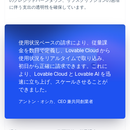
に伴う支出の透明性を確保しています。
使用状況ベースの請求により、従量課
金を数日で定義し、Lovable Cloud から
使用状況をリアルタイムで取り込み、
初日から正確に請求できます。これに
より、Lovable Cloud と Lovable AI を迅
速に立ち上げ、スケールさせることが
できました。
アントン・オシカ
、CEO 兼共同創業者