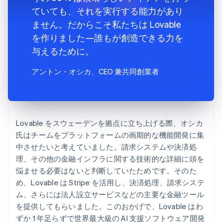
ていても、それを実行する能力があり
ません。だからこそ私たちは Lovable
を作りました—誰もが創造できる力を
与えるために。
アントン・オシカ
、CEO 兼共同創業者
Lovable をスウェーデンを拠点に立ち上げる際、オシカ
氏はチームをプラットフォームの画期的な機能開発に集
中させたいと考えていました。請求システムや決済処
理、その他の金融インフラに関する技術的な詳細に頭を
悩ませる必要はないと判断していたためです。そのた
め、Lovable は Stripe を活用し、決済処理、請求システ
ム、さらには法人設立サービスなどの主要な金融ツール
を提供してもらいました。このおかげで、Lovable はわ
ずか 1 年足らずで世界最大級の AI 支援ソフトウェア開発