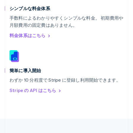
ポルトガル
Português
English
シンプルな料金体系
マルタ
手数料によるわかりやすくシンプルな料金。 初期費用や
English
月額費用の固定費はありません。
マレーシア
English
简体中文
料金体系はこちら
メキシコ
Español
English
ラトビア
English
リトアニア
English
簡単に導入開始
リヒテンシュタイン
わずか 10 分程度で Stripe に登録し利用開始できます。
Deutsch
English
ルーマニア
Stripe の API はこちら
English
ルクセンブルグ
Français
Deutsch
English
中国香港特別行政区
English
简体中文
中国本土
简体中文
English