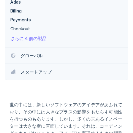
Atlas
パートナー
Climate
Billing
Stripe App Marketplace
カーボンリムーバル
Payments
Identity
Checkout
オンライン本人確認
さらに 4 個の製品
グローバル
Stripe Sessions 2026
Stripe が AI の経済インフラをどのように構築しているかを
スタートアップ
ご覧ください。
こちらをご覧ください
世の中には、新しいソフトウェアのアイデアがあふれて
おり、その中には大きなプラスの影響をもたらす可能性
を持つものもあります。しかし、多くの志あるイノベー
ターは大きな壁に直面しています。それは、コーディン
グスキルがないことや、アイデアを実現するための開発