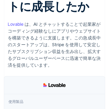
トに成長したか
Recognition
ポーネント
SaaS
従量課金請求を提供
決済手段
製品ロードマップ
ステーブルコイン担保型
会計管理の
125 以上の決
Sessions 年次カンファ
のカードを発行
自動化
済手段を利用
レンス
エージェントによるサー
Stripe
可能
Terminal
採用情報
ビスのプロビジョニング
Sigma
Lovable
は、AI とチャットすることで起業家が
業種別
対面支払い
ニュースルーム
と管理
カスタムレ
Authorization
Stripe Press
コーディング経験なしにアプリやウェブサイト
ポート
Boost
AI 企業
Data
を構築できるように支援します。この急成長中
決済成功率の
クリエイターエコノミ―
Pipeline
最適化
ゲーム
のスタートアップは、Stripe を使用して安定し
リソース
データの同
Link
ホスピタリティ、旅行、
お問い合わせ
期
たサブスクリプション収益を生み出し、拡大す
スピーディー
レジャー
な決済
保険
アプリへの導入
営業にお問い合わせ
るグローバルユーザーベースに迅速で簡単な決
メディアおよびエンター
コードサンプル
パートナーになる
テインメント
開発者のブログ
済を提供しています。
非営利団体
API ステータス
プロフェッショナルサー
その他
ビス
Product roadmap
パブリックセクター
今後の予定を確認
小売業
Radar
不正防止
使用製品
エコシステム
Atlas
スタートアップの企業設立