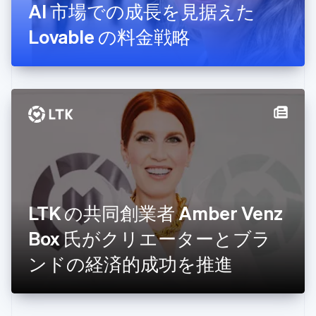
AI 市場での成長を見据えた
ギリシア
English
Lovable の料金戦略
クロアチア
English
Italiano
ジブラルタル
English
シンガポール
English
简体中文
スイス
Deutsch
Français
Italiano
English
スウェーデン
Svenska
English
スペイン
Español
English
スロバキア
LTK の共同創業者 Amber Venz
English
Box 氏がクリエーターとブラ
スロベニア
English
Italiano
ンドの経済的成功を推進
タイ
ไทย
English
チェコ共和国
English