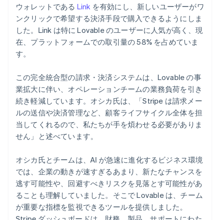
ウォレットである
Link
を有効にし、新しいユーザーがワ
ンクリックで希望する決済手段で購入できるようにしま
した。Link は特に Lovable のユーザーに人気が高く、現
在、プラットフォームでの取引量の 58% を占めていま
す。
この完全統合型の請求・決済システムは、Lovable の事
業拡大に伴い、オペレーションチームの業務負荷を引き
続き軽減しています。オシカ氏は、「Stripe は請求メー
ルの送信や決済管理など、顧客ライフサイクル全体を担
当してくれるので、私たちが手を煩わせる必要がありま
せん」と述べています。
オシカ氏とチームは、AI が急速に進化するビジネス環境
では、企業の動きが速すぎるあまり、新たなチャンスを
逃す可能性や、回避すべきリスクを見落とす可能性があ
ることも理解していました。そこで Lovable は、チーム
が重要な指標を監視できるツールを提供しました。
Stripe ダッシュボードは、財務、製品、サポートにわた