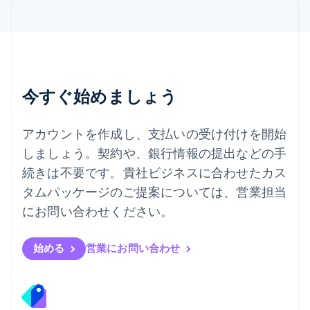
デンマーク
English
ドイツ
Deutsch
English
ニュージーランド
English
今すぐ始めましょう
ノルウェー
English
ハンガリー
アカウントを作成し、支払いの受け付けを開始
English
フィンランド
しましょう。契約や、銀行情報の提出などの手
English
Svenska
続きは不要です。貴社ビジネスに合わせたカス
ブラジル
タムパッケージのご提案については、営業担当
Português
English
フランス
にお問い合わせください。
Français
English
ブルガリア
English
始める
営業にお問い合わせ
ベルギー
Nederlands
Français
Deutsch
English
ポーランド
English