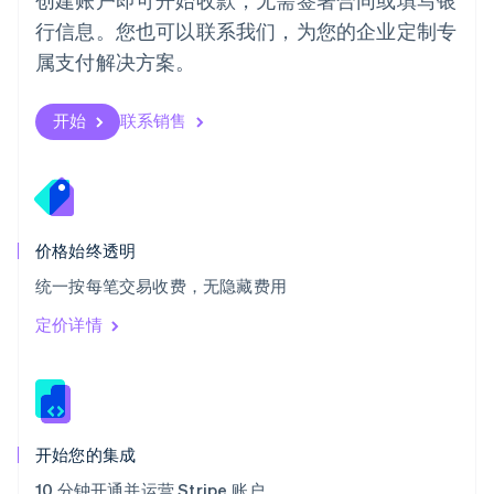
瑞士
行信息。您也可以联系我们，为您的企业定制专
Deutsch
Français
Italiano
English
属支付解决方案。
塞浦路斯
English
斯洛伐克
开始
联系销售
English
斯洛文尼亚
English
Italiano
泰国
ไทย
English
希腊
价格始终透明
English
统一按每笔交易收费，无隐藏费用
西班牙
Español
English
定价详情
新加坡
English
简体中文
新西兰
English
匈牙利
English
开始您的集成
意大利
10 分钟开通并运营 Stripe 账户
Italiano
English