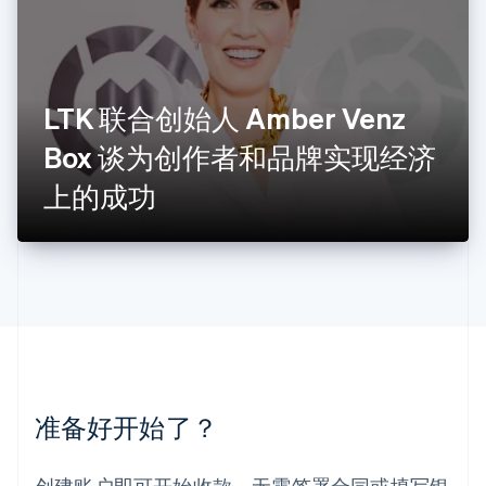
列支敦士登
Deutsch
English
卢森堡
Français
Deutsch
English
罗马尼亚
LTK 联合创始人 Amber Venz
English
Box 谈为创作者和品牌实现经济
马尔他
English
上的成功
马来西亚
English
简体中文
美国
English
Español
简体中文
墨西哥
Español
English
挪威
English
葡萄牙
Português
English
准备好开始了？
日本
日本語
English
瑞典
创建账户即可开始收款，无需签署合同或填写银
Svenska
English