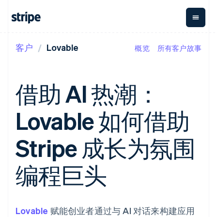
客户
Lovable
概览
所有客户故事
按企业阶段
文档
学习
支付
营收
资金管理
平台
易市
大型企业
Stripe 文档
博客
Payments
Billing
Treasury
初创企业
API 参考文档
客户案例
借助 AI 热潮：
在线支付
经常性收入
Con
库与 SDK
指南
企业财务
Managed
Metronome
Stripe Apps
Payments
按用量计费
Global
平台
Lovable 如何借助
备案商家解决
Payouts
Subscriptions
Capi
按应用场景
方案
平
支持
向第三方
订阅管理
Payment links
客户
指南
智能体商务
Stripe 成长为氛围
打款
Invoicing
Trea
加密货币
获取支持
无代码支付
一次性或定期
Capital
平
电子商务
接受线上付款
托管支持方案
企业融资
Checkout
账单
嵌入
嵌入式金融
实施预置结账流程
专业服务
编程巨头
预构建支付界
Crypto
Tax
融服
财务自动化
构建平台或交易市场
钱包、稳
面
销售税和增值
Iss
全球化企业
管理订阅
定币发行
Elements
税自动化
实体
应用内支付
提供按用量计费
灵活的 UI 组件
和发卡基
Crypto
Revenue
虚拟
交易市场
发行稳定币支持的支付卡
Onramp
Payment
Recognition
础设施
公司
资金管理
通过智能体配置和管理服
可嵌入的
Lovable
methods
赋能创业者通过与 AI 对话来构建应用
会计自动化
平台
务