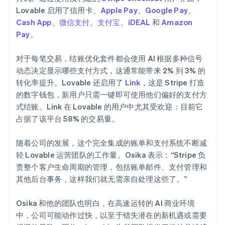
Lovable 启用了信用卡、
Apple Pay
、
Google Pay
、
Cash App
、
微信支付
、
支付宝
、
iDEAL
和
Amazon
Pay
。
对于每笔交易，结账优化套件都会使用 AI 根据多种信号
动态决定显示哪些支付方式，这通常能带来 2% 到 3% 的
转化率提升。Lovable 还启用了
Link
，这是 Stripe 打造
的数字钱包，新用户只需一键即可使用他们偏好的支付方
式结账。Link 在 Lovable 的用户中尤其受欢迎：目前它
占据了该平台 58% 的交易量。
随着公司的发展，这个完全集成的账单和支付系统不断减
轻 Lovable 运营团队的工作量。Osika 表示：“Stripe 负
责整个客户生命周期的管理，包括账单邮件、支付管理和
其他后台事务，这样我们就无需亲自处理这些了。”
Osika 和他的团队也明白，在高速运转的 AI 商业环境
中，公司可能动作过快，以至于错失潜在的新机遇或需要