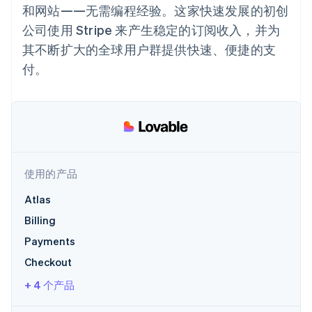
接入 125+ 种支
加密货币
Stripe Sigma
产品路线图
和网站——无需编程经验。这家快速发展的初创
SaaS
付方式
自定义报告
购买
Sessions 年度大会
公司使用 Stripe 来产生稳定的订阅收入，并为
Terminal
Data Pipeline
招聘
线下支付
数据同步
资讯中心
其不断扩大的全球用户群提供快速、便捷的支
Authorization
资源
Stripe Press
Boost
付。
按行业
支付成功率优
应用集成
化
AI 企业
代码示例
Link
创作者经济
开发者博客
联系
加速结账
游戏
API 状态
Financial
酒店、旅游与休闲
联系销售
Connections
保险
成为合作伙伴
关联金融账户
媒体与娱乐
数据
非营利组织
使用的产品
专业服务
公共部门
Atlas
零售
Billing
更多
Payments
Product roadmap
了解未来规划
生态系统
Checkout
Radar
+ 4 个产品
合作伙伴
欺诈防范
Stripe App Marketplace
Atlas