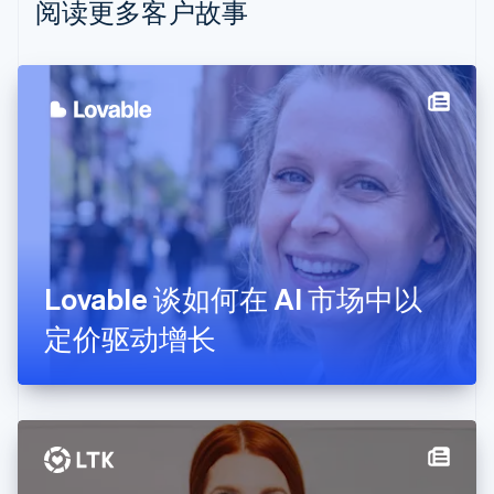
阅读更多客户故事
波兰
English
丹麦
English
德国
Deutsch
English
法国
Français
English
芬兰
English
Svenska
荷兰
Nederlands
English
Lovable 谈如何在 AI 市场中以
加拿大
English
Français
定价驱动增长
捷克
English
克罗地亚
English
Italiano
拉脱维亚
English
立陶宛
English