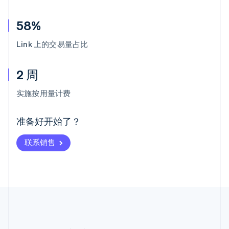
58%
Link 上的交易量占比
2 周
阿联酋
English
实施按用量计费
爱尔兰
English
爱沙尼亚
准备好开始了？
English
奥地利
联系销售
Deutsch
English
澳大利亚
English
巴西
Português
English
保加利亚
English
比利时
Nederlands
Français
Deutsch
English