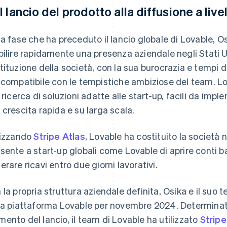
l lancio del prodotto alla diffusione a live
la fase che ha preceduto il lancio globale di Lovable, 
bilire rapidamente una presenza aziendale negli Stati Uni
tituzione della società, con la sua burocrazia e tempi 
 compatibile con le tempistiche ambiziose del team. Lova
a ricerca di soluzioni adatte alle start-up, facili da im
 crescita rapida e su larga scala.
lizzando
Stripe Atlas
, Lovable ha costituito la società ne
sente a start-up globali come Lovable di aprire conti ba
erare ricavi entro due giorni lavorativi.
 la propria struttura aziendale definita, Osika e il suo t
la piattaforma Lovable per novembre 2024. Determinato
ento del lancio, il team di Lovable ha utilizzato
Stripe