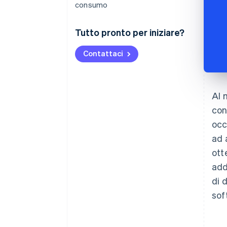
consumo
Tutto pronto per iniziare?
Contattaci
Al 
con
occ
ad 
ott
add
di 
sof