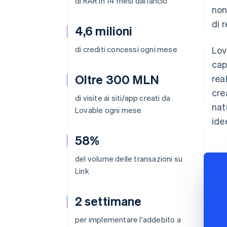
di RAR in 14 mesi dal lancio
non
di r
4,6 milioni
di crediti concessi ogni mese
Lov
cap
Oltre 300 MLN
rea
cre
di visite ai siti/app creati da
nat
Lovable ogni mese
ide
58%
del volume delle transazioni su
Link
2 settimane
per implementare l'addebito a