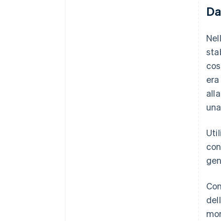
Da
Nel
sta
cos
era
all
una
Uti
con
gen
Con
del
mom