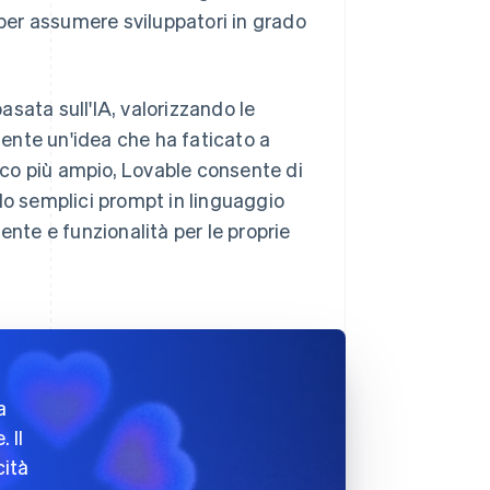
er assumere sviluppatori in grado
sata sull'IA, valorizzando le
ente un'idea che ha faticato a
lico più ampio, Lovable consente di
do semplici prompt in linguaggio
ente e funzionalità per le proprie
a
 Il
cità