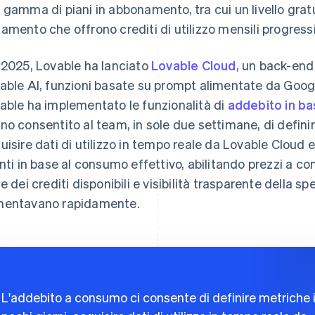
 gamma di piani in abbonamento, tra cui un livello gratuito
amento che offrono crediti di utilizzo mensili progressi
 2025, Lovable ha lanciato
Lovable Cloud
, un back-end 
able AI, funzioni basate su prompt alimentate da Google
able ha implementato le funzionalità di
addebito in bas
no consentito al team, in sole due settimane, di definire 
uisire dati di utilizzo in tempo reale da Lovable Clou
enti in base al consumo effettivo, abilitando prezzi a
le dei crediti disponibili e visibilità trasparente della
entavano rapidamente.
L'addebito a consumo ci consente di definire metriche 