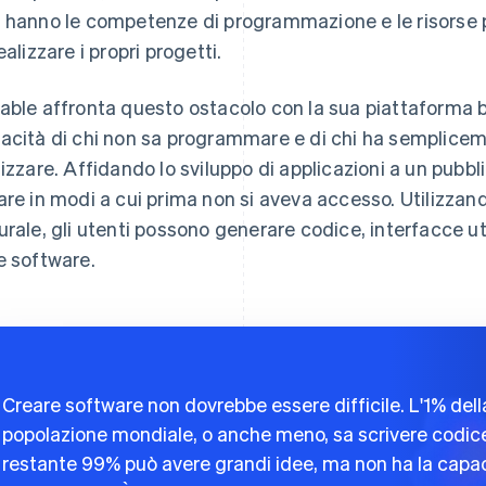
 hanno le competenze di programmazione e le risorse p
ealizzare i propri progetti.
able affronta questo ostacolo con la sua piattaforma ba
acità di chi non sa programmare e di chi ha semplicem
lizzare. Affidando lo sviluppo di applicazioni a un pubb
are in modi a cui prima non si aveva accesso. Utilizzan
urale, gli utenti possono generare codice, interfacce ut
e software.
Creare software non dovrebbe essere difficile. L'1% dell
popolazione mondiale, o anche meno, sa scrivere codice.
restante 99% può avere grandi idee, ma non ha la capa