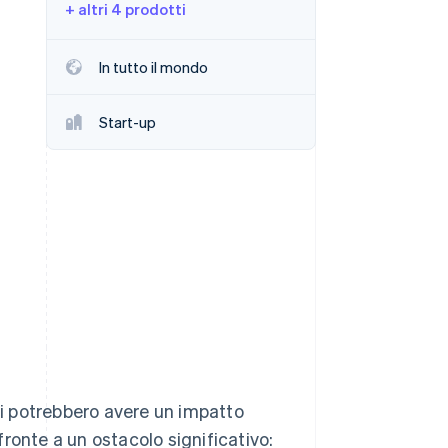
+ altri 4 prodotti
Stripe Sessions 2026
In tutto il mondo
Scopri come Stripe sta
costruendo
Start-up
l'infrastruttura
economica per l'IA.
Guarda ora
ali potrebbero avere un impatto
 fronte a un ostacolo significativo: