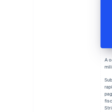
A o
mil
Sub
rap
pag
fis
Str