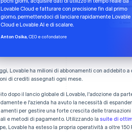
pochi giorni, acquisire dati di utilizzo in tempo reale da
Lovable Cloud e fatturare con precisione fin dal primo
giorno, permettendoci di lanciare rapidamente Lovable
Cloud e Lovable AI e di scalare.
Anton Osika
, CEO e cofondatore
ggi, Lovable ha milioni di abbonamenti con addebito a 
ioni di crediti assegnati ogni mese.
ito dopo il lancio globale di Lovable, l'adozione da par
idamente e l'azienda ha avuto la necessità di espandere 
amenti per gestire una forte crescita delle transazioni i
cali e metodi di pagamento. Utilizzando la
suite di ott
ipe, Lovable ha esteso la propria operatività a oltre 150 