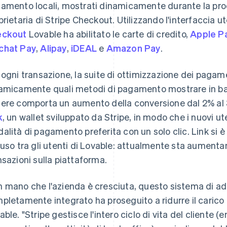
amento locali, mostrati dinamicamente durante la pro
prietaria di Stripe Checkout. Utilizzando l'interfaccia 
eckout
Lovable ha abilitato le carte di credito,
Apple P
chat Pay
,
Alipay
,
iDEAL
e
Amazon Pay
.
 ogni transazione, la suite di ottimizzazione dei pagame
amicamente quali metodi di pagamento mostrare in base 
ere comporta un aumento della conversione dal 2% al 
k
, un wallet sviluppato da Stripe, in modo che i nuovi u
alità di pagamento preferita con un solo clic. Link si 
fuso tra gli utenti di Lovable: attualmente sta aumenta
nsazioni sulla piattaforma.
 mano che l'azienda è cresciuta, questo sistema di 
pletamente integrato ha proseguito a ridurre il carico d
able. "Stripe gestisce l'intero ciclo di vita del cliente (