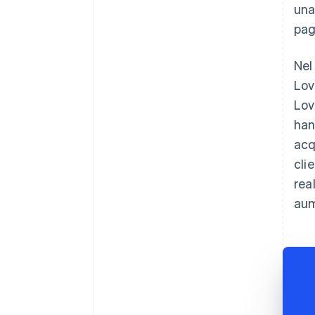
una
pag
Nel
Lov
Lov
han
acq
cli
rea
aum