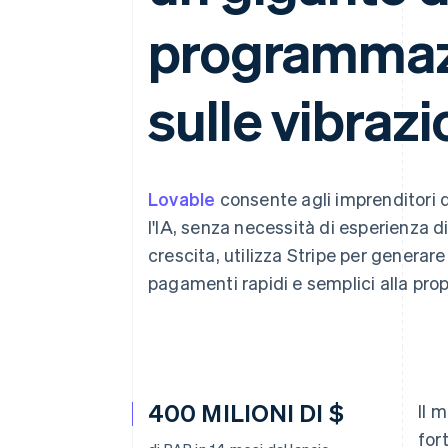
Link
programmaz
Pagamento accelerato
Financial Connections
Conti finanziari collegati
sulle vibrazi
Lovable
consente agli imprenditori d
l'IA, senza necessità di esperienza d
crescita, utilizza Stripe per generare
pagamenti rapidi e semplici alla prop
400 MILIONI DI $
Il 
for