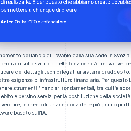
di realizzarle. È per questo che abbiamo creato Lovable:
permettere a chiunque di creare.
Anton Osika
, CEO e cofondatore
momento del lancio di Lovable dalla sua sede in Svezia
centrato sullo sviluppo delle funzionalità innovative de
upare dei dettagli tecnici legati ai sistemi di addebito
altre esigenze di infrastruttura finanziaria. Per questo 
enere strumenti finanziari fondamentali, tra cui l'elabo
ebito e persino servizi per la costituzione della socie
diventare, in meno di un anno, una delle più grandi piat
tware basato sull'IA.