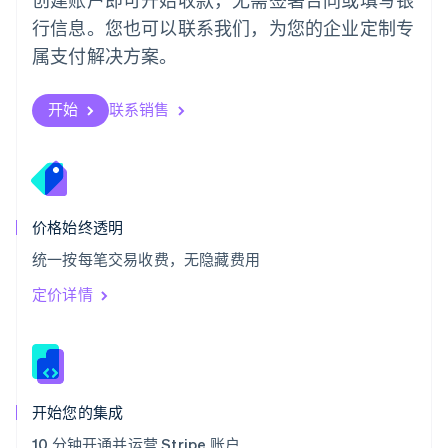
瑞士
行信息。您也可以联系我们，为您的企业定制专
Deutsch
Français
Italiano
English
属支付解决方案。
塞浦路斯
English
斯洛伐克
开始
联系销售
English
斯洛文尼亚
English
Italiano
泰国
ไทย
English
希腊
价格始终透明
English
统一按每笔交易收费，无隐藏费用
西班牙
Español
English
定价详情
新加坡
English
简体中文
新西兰
English
匈牙利
English
开始您的集成
意大利
10 分钟开通并运营 Stripe 账户
Italiano
English