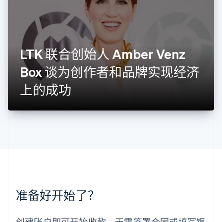
列支敦士登
Deutsch
English
卢森堡
Français
Deutsch
English
罗马尼亚
LTK 联合创始人 Amber Venz
English
Box 谈为创作者和品牌实现经济
马尔他
English
上的成功
马来西亚
English
简体中文
美国
English
Español
简体中文
墨西哥
Español
English
挪威
English
葡萄牙
Português
English
准备好开始了？
日本
日本語
English
瑞典
创建账户即可开始收款，无需签署合同或填写银
Svenska
English