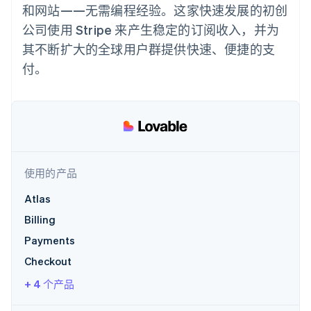
化
Stripe Sigma
产品路线图
和网站——无需编程经验。这家快速发展的初创
SaaS
自定义报告
Link
Sessions 年度大会
公司使用 Stripe 来产生稳定的订阅收入，并为
加速结账
Data Pipeline
招聘
数据同步
资源
新闻编辑室
其不断扩大的全球用户群提供快速、便捷的支
Stripe Press
付。
按行业
应用程序集成
代码示例
AI 企业
开发者博客
更多
创作者经济
API 状态
联系
Product roadmap
游戏
了解未来规划
酒店、旅游与休闲
联系销售
保险
Radar
成为合作伙伴
媒体与娱乐
欺诈防范
非营利组织
使用的产品
Atlas
专业服务
初创企业注册
公共部门
Atlas
零售
Climate
Billing
碳移除
Payments
生态系统
Checkout
+ 4 个产品
合作伙伴
Stripe App Marketplace
Stripe Sessions 2026