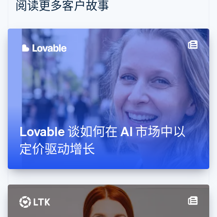
阅读更多客户故事
波兰
English
丹麦
English
德国
Deutsch
English
法国
Français
English
芬兰
English
Svenska
荷兰
Nederlands
English
Lovable 谈如何在 AI 市场中以
加拿大
English
Français
定价驱动增长
捷克
English
克罗地亚
English
Italiano
拉脱维亚
English
立陶宛
English