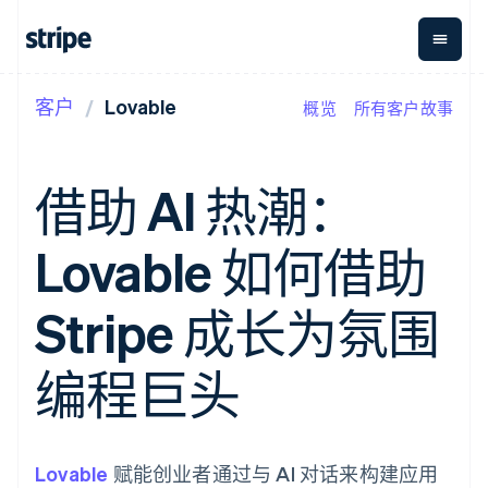
客户
Lovable
概览
所有客户故事
按企业阶段
文档
学习
支付
营收
资金管
平台
理
易市
大型企业
Stripe 文档
博客
Payments
Billing
初创企业
API 参考文档
客户案例
借助 AI 热潮：
在线支付
经常性收入
Global
Conn
库与 SDK
指南
Payment links
Metronome
Payouts
Stripe Apps
按用量计费
平台
Lovable 如何借助
无代码支付
Subscriptions
向第三
按应用场景
Checkout
方打款
支持
预构建支付界
订阅管理
指南
智能体商务
Stripe 成长为氛围
面
Invoicing
加密货币
获取支持
一次性或定期
Elements
电子商务
接受线上付款
管理支持方案
灵活的 UI 组件
账单
嵌入式金融
实施预建结账流程
专业服务
编程巨头
支付方式
Tax
财务自动化
构建平台或交易市场
Access to
销售税和增值
全球化企业
管理订阅
125+
税自动化
应用内支付
提供按用量计费
Authorization
Revenue
交易市场
发行稳定币支持的支付卡
Boost
Recognition
公司
资金管理
使用代理预配和管理服务
Lovable
支付成功率优
赋能创业者通过与 AI 对话来构建应用
会计自动化
平台