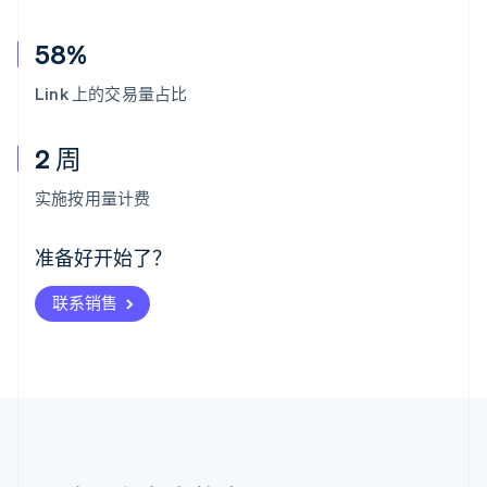
58%
Link 上的交易量占比
2 周
阿联酋
English
实施按用量计费
爱尔兰
English
爱沙尼亚
准备好开始了？
English
奥地利
联系销售
Deutsch
English
澳大利亚
English
巴西
Português
English
保加利亚
English
比利时
Nederlands
Français
Deutsch
English