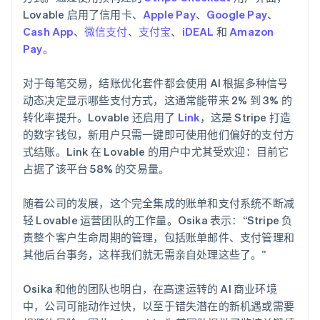
Lovable 启用了信用卡、
Apple Pay
、
Google Pay
、
Cash App
、
微信支付
、
支付宝
、
iDEAL
和
Amazon
Pay
。
对于每笔交易，结账优化套件都会使用 AI 根据多种信号
动态决定显示哪些支付方式，这通常能带来 2% 到 3% 的
转化率提升。Lovable 还启用了
Link
，这是 Stripe 打造
的数字钱包，新用户只需一键即可使用他们偏好的支付方
式结账。Link 在 Lovable 的用户中尤其受欢迎：目前它
占据了该平台 58% 的交易量。
随着公司的发展，这个完全集成的账单和支付系统不断减
轻 Lovable 运营团队的工作量。Osika 表示：“Stripe 负
责整个客户生命周期的管理，包括账单邮件、支付管理和
其他后台事务，这样我们就无需亲自处理这些了。”
Osika 和他的团队也明白，在高速运转的 AI 商业环境
中，公司可能动作过快，以至于错失潜在的新机遇或需要