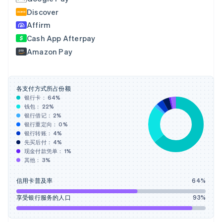
Français
English
Discover
芬兰
Affirm
English
Svenska
Cash App Afterpay
荷兰
Nederlands
English
Amazon Pay
加拿大
English
Français
捷克
English
各支付方式所占份额
克罗地亚
银行卡：
64
%
钱包：
22
%
English
Italiano
银行借记：
2
%
拉脱维亚
银行重定向：
0
%
English
银行转账：
4
%
立陶宛
先买后付：
4
%
English
现金付款凭单：
1
%
列支敦士登
其他：
3
%
Deutsch
English
卢森堡
信用卡普及率
64
%
Français
Deutsch
English
罗马尼亚
享受银行服务的人口
93
%
English
马尔他