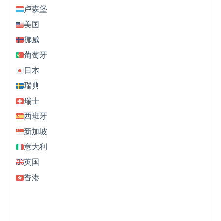
卢森堡
美国
挪威
葡萄牙
日本
瑞典
瑞士
西班牙
新加坡
意大利
英国
香港