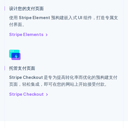
English
Italiano
设计您的支付页面
泰国
ไทย
English
使用 Stripe Element 预构建嵌入式 UI 组件，打造专属支
希腊
付界面。
English
西班牙
Stripe Elements
Español
English
新加坡
English
简体中文
新西兰
English
托管支付页面
匈牙利
English
Stripe Checkout 是专为提高转化率而优化的预构建支付
意大利
页面，轻松集成，即可在您的网站上开始接受付款。
Italiano
English
印度
Stripe Checkout
English
英国
English
直布罗陀
English
中国内地