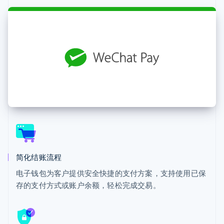
接入 125+ 种支
加密货币
Stripe Sigma
产品路线图
SaaS
付方式
自定义报告
购买
Sessions 年度大会
Terminal
Data Pipeline
招聘
线下支付
数据同步
资讯中心
Authorization
资源
Stripe Press
Boost
按行业
支付成功率优
应用集成
化
AI 企业
代码示例
Link
创作者经济
开发者博客
联系
加速结账
游戏
API 状态
Financial
酒店、旅游与休闲
联系销售
Connections
保险
成为合作伙伴
关联金融账户
媒体与娱乐
数据
非营利组织
专业服务
公共部门
零售
简化结账流程
更多
电子钱包为客户提供安全快捷的支付方案，支持使用已保
Product roadmap
了解未来规划
存的支付方式或账户余额，轻松完成交易。
生态系统
Radar
合作伙伴
欺诈防范
Stripe App Marketplace
Atlas