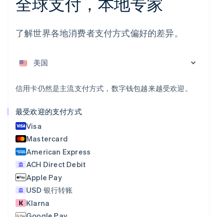
全球支付，本地专家
English
爱尔兰
English
了解世界各地消费者支付方式偏好的差异。
爱沙尼亚
English
奥地利
Deutsch
English
澳大利亚
English
信用卡仍然是主流支付方式，数字钱包越来越受欢迎。
巴西
Português
English
最受欢迎的支付方式
保加利亚
English
Visa
比利时
Mastercard
Nederlands
Français
Deutsch
English
American Express
波兰
ACH Direct Debit
English
丹麦
Apple Pay
English
USD 银行转账
德国
Klarna
Deutsch
English
法国
Google Pay