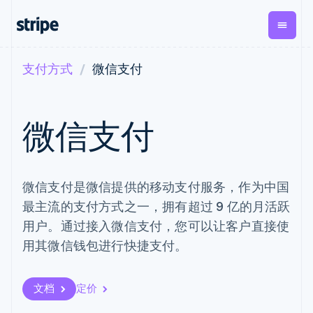
支付方式
微信支付
按企业阶段
文档
学习
支付
营收
资金管理
平台
易市
大型企业
Stripe 文档
博客
Payments
Billing
Treasury
初创企业
API 参考文档
客户案例
微信支付
在线支付
经常性收入
Con
库与 SDK
指南
企业财务
Managed
Metronome
Stripe Apps
Payments
按用量计费
Global
平台
备案商家解决
Payouts
Subscriptions
Capi
按应用场景
方案
平
支持
微信支付是微信提供的移动支付服务，作为中国
向第三方
订阅管理
Payment links
客户
指南
智能体商务
打款
Invoicing
Trea
最主流的支付方式之一，拥有超过 9 亿的月活跃
加密货币
获取支持
无代码支付
一次性或定期
Capital
平
电子商务
接受线上付款
托管支持方案
用户。通过接入微信支付，您可以让客户直接使
企业融资
Checkout
账单
嵌入
嵌入式金融
实施预置结账流程
专业服务
预构建支付界
Crypto
Tax
融服
用其微信钱包进行快捷支付。
财务自动化
构建平台或交易市场
钱包、稳
面
销售税和增值
Iss
全球化企业
管理订阅
定币发行
Elements
税自动化
实体
应用内支付
提供按用量计费
灵活的 UI 组件
和发卡基
Crypto
Revenue
虚拟
交易市场
发行稳定币支持的支付卡
文档
定价
Onramp
Payment
Recognition
础设施
公司
资金管理
通过智能体配置和管理服
可嵌入的
methods
会计自动化
平台
务