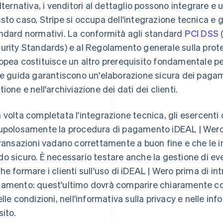
alternativa, i venditori al dettaglio possono integrare e u
sto caso, Stripe si occupa dell'integrazione tecnica e g
ndard normativi. La conformità agli standard
PCI DSS
urity Standards) e al Regolamento generale sulla prote
opea costituisce un altro prerequisito fondamentale per
ee guida garantiscono un'elaborazione sicura dei pagam
tione e nell'archiviazione dei dati dei clienti.
 volta completata l'integrazione tecnica, gli esercenti
upolosamente la procedura di pagamento iDEAL | Wero
transazioni vadano correttamente a buon fine e che le i
o sicuro. È necessario testare anche la gestione di even
he formare i clienti sull'uso di iDEAL | Wero prima di 
amento: quest'ultimo dovrà comparire chiaramente co
elle condizioni, nell'informativa sulla privacy e nelle i
sito.