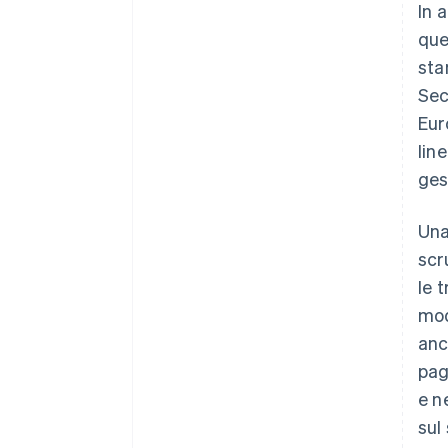
In 
que
sta
Sec
Eur
lin
ges
Una
scr
le 
mod
anc
pag
e n
sul 