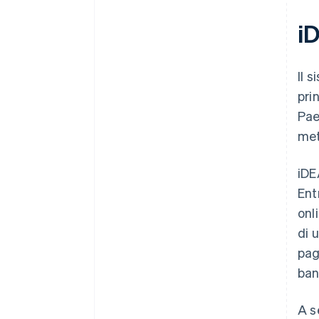
i
Il 
pri
Pae
met
iDE
Ent
onl
di 
pag
ban
A s