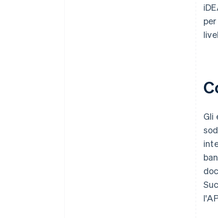
iDE
per
liv
C
Gli
sod
int
ban
doc
Suc
l'AP