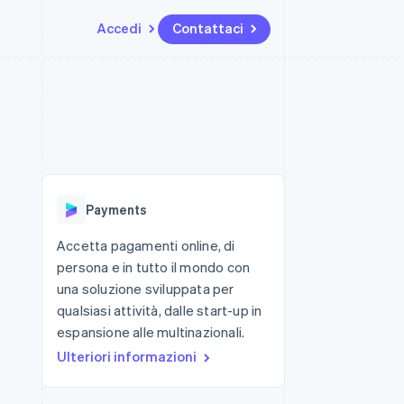
Accedi
Contattaci
Risorse
Ecosistema
Recapiti
me e marketplace
Altro
Integrazioni app
Partner
Contattaci
Product roadmap
ns
Esempi di codice
Stripe App Marketplace
Diventa nostro partner
Scopri cosa ti aspetta
 piattaforme
Blog per sviluppatori
 platforms
ibero
Stato dell'API
Radar
ari integrati
Prevenzione delle frodi
Payments
 fisiche
Atlas
Costituzione di start-up
Accetta pagamenti online, di
persona e in tutto il mondo con
Climate
Rimozione del carbonio
una soluzione sviluppata per
qualsiasi attività, dalle start-up in
Identity
Verifica online dell'identità
espansione alle multinazionali.
Ulteriori informazioni