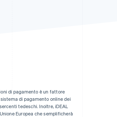
Stripe Sessions 2026
Scopri come Stripe sta
costruendo
l'infrastruttura
economica per l'IA.
Guarda ora
pzioni di pagamento è un fattore
le sistema di pagamento online dei
sercenti tedeschi. Inoltre, iDEAL
l'Unione Europea che semplificherà