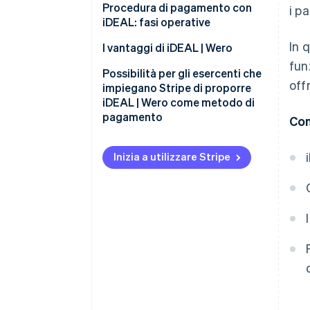
iDEAL 2.0
Procedura di pagamento con
i p
iDEAL: fasi operative
Procedure di pagamento per gli
In 
utenti
I vantaggi di iDEAL | Wero
fun
Vantaggi per gli esercenti
Possibilità per gli esercenti che
off
impiegano Stripe di proporre
Vantaggi per gli acquirenti
iDEAL | Wero come metodo di
pagamento
Con
Inizia a utilizzare Stripe