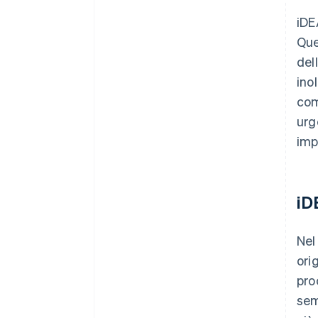
iDE
Que
del
ino
com
urg
imp
iD
Nel
ori
pro
sem