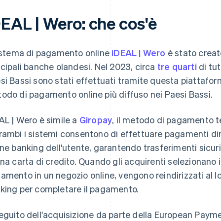
DEAL | Wero: che cos'è
sistema di pagamento online
iDEAL | Wero
è stato creat
ncipali banche olandesi. Nel 2023, circa
tre quarti
di tu
si Bassi sono stati effettuati tramite questa piattafor
odo di pagamento online più diffuso nei Paesi Bassi.
AL | Wero è simile a
Giropay
, il metodo di pagamento 
rambi i sistemi consentono di effettuare pagamenti dire
ine banking dell'utente, garantendo trasferimenti sicur
una carta di credito. Quando gli acquirenti seleziona
amento in un negozio online, vengono reindirizzati al 
king per completare il pagamento.
eguito dell'acquisizione da parte della European Payment