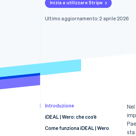
Inizia a utilizzare Stripe
Link
Pagamento accelerato
Financial Connections
Ultimo aggiornamento: 2 aprile 2026
Conti finanziari collegati
Introduzione
Nel
imp
iDEAL | Wero: che cos’è
Pae
Come funziona iDEAL | Wero
sta