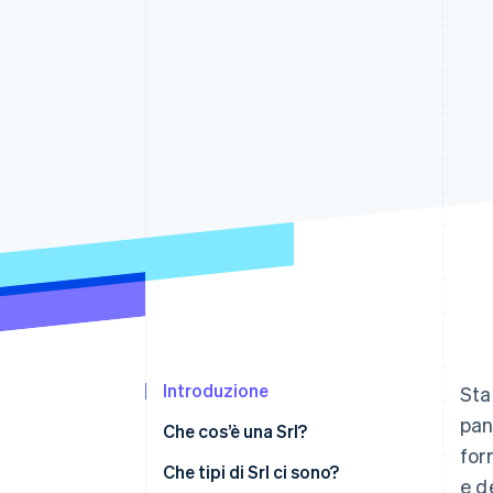
Link
Pagamento accelerato
Financial Connections
Conti finanziari collegati
Introduzione
Sta
pan
Che cos’è una Srl?
for
Che tipi di Srl ci sono?
e d