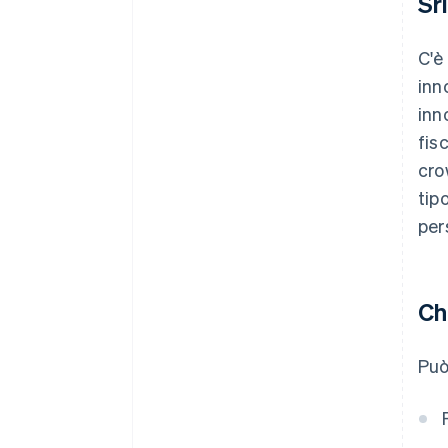
Sr
C'è
inn
inn
fis
cro
tip
per
Ch
Può