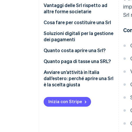
Srl ordinaria
Vantaggi delle Srl rispetto ad
imp
altre forme societarie
Srl
Srl semplificata (SrlS)
Protezione del patrimonio
Cosa fare per costituire una Srl
Srl unipersonale
personale
Con
Analisi preliminare e scelta del
Soluzioni digitali per la gestione
Srl startup innovativa
Maggiore credibilità verso
tipo di Srl
dei pagamenti
banche e investitori
Chi può aprire una Srl?
Bozza di statuto e atto
Quanto costa aprire una Srl?
Flessibilità statutaria e
costitutivo
Quanto paga di tasse una SRL?
organizzativa
Deposito del capitale sociale
IRES
Avviare un’attività in Italia
Continuità aziendale garantita
presso una banca
dall’estero: perché aprire una Srl
IRAP
Accesso a regimi fiscali e
Stipula notarile
è la scelta giusta
incentivi specifici
IVA
Iscrizione al Registro delle
Facilità di attrarre investimenti
Imprese
Inizia con Stripe
Ritenuta sui dividendi
e nuove risorse
Comunicazione Unica
Contributi INPS
Quanti dipendenti può avere una
Apertura di un indirizzo di Posta
Srl?
elettronica certificata