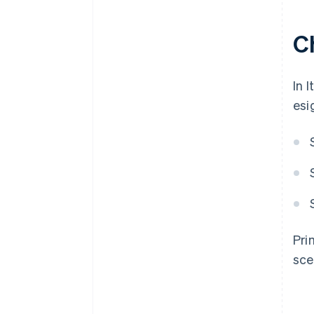
Ch
In 
esi
Pri
sce