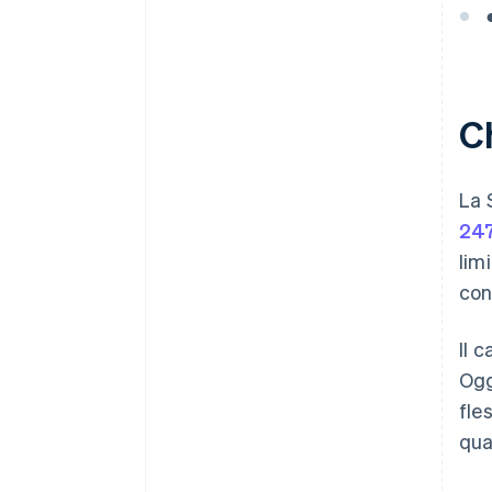
Aprire un conto corrente per la
società Srl
Adempimenti post-
costituzione
C
La 
247
lim
con
Il 
Ogg
fle
qua