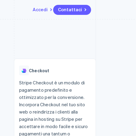
Accedi
Contattaci
Risorse
Ecosistema
Recapiti
me e marketplace
Altro
Integrazioni app
Partner
Contattaci
Product roadmap
ns
Esempi di codice
Stripe App Marketplace
Diventa nostro partner
Scopri cosa ti aspetta
 piattaforme
Blog per sviluppatori
 platforms
ibero
Stato dell'API
Radar
ari integrati
Prevenzione delle frodi
Checkout
 fisiche
Atlas
Costituzione di start-up
Stripe Checkout è un modulo di
pagamento predefinito e
Climate
Rimozione del carbonio
ottimizzato per la conversione.
Incorpora Checkout nel tuo sito
Identity
Verifica online dell'identità
web o reindirizza i clienti alla
pagina in hosting su Stripe per
accettare in modo facile e sicuro
pagamenti una tantum o