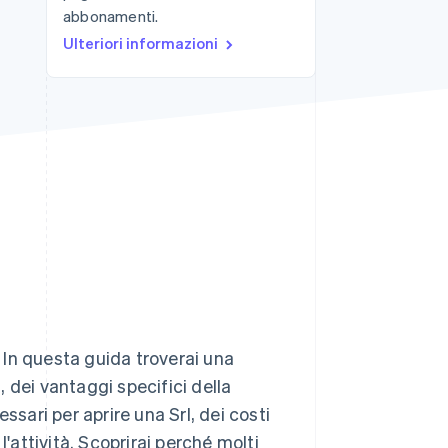
abbonamenti.
Ulteriori informazioni
Stripe Sessions 2026
Scopri come Stripe sta
costruendo
l'infrastruttura
economica per l'IA.
Guarda ora
? In questa guida troverai una
a, dei vantaggi specifici della
ssari per aprire una Srl, dei costi
l'attività. Scoprirai perché molti