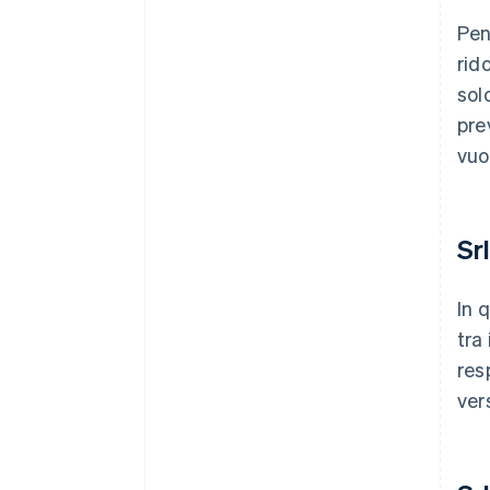
Pen
rid
sol
pre
vuo
Sr
In 
tra
res
ver