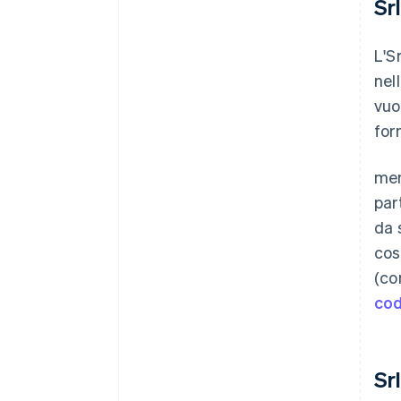
Sr
L'S
nel
vuo
for
men
par
da 
cos
(co
cod
Sr