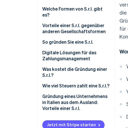
ver
Welche Formen von S.r.l. gibt
die
es?
Grü
Gewöhnliche S.r.l.
Vorteile einer S.r.l. gegenüber
für
anderen Gesellschaftsformen
S.r.l.s.
Kon
Schutz des persönlichen
So gründen Sie eine S.r.l.
Private Einpersonen-S.r.l.
Vermögens
Wor
Führen Sie eine vorläufige
Digitale Lösungen für das
Innovatives Start-up S.r.l.
Gesteigerte Glaubwürdigkeit
Analyse durch und wählen Sie
Zahlungsmanagement
bei Banken und Investoren
die S.r.l.-Form aus
Wer kann eine S.r.l. gründen?
Was kostet die Gründung einer
Gesetzliche und
Entwurf einer Satzung und eines
S.r.l.?
organisatorische Flexibilität
Gesellschaftsvertrags
Wie viel Steuern zahlt eine S.r.l.?
Garantierte Kontinuität des
Einzahlung des Stammkapitals
IRES
Gründung eines Unternehmens
Unternehmens
Notarielle Beurkundung
in Italien aus dem Ausland:
IRAP
Zugang zu bestimmten
abschließen
Vorteile einer S.r.l.
Steuerkonzepten und -anreizen
Mehrwertsteuer
Eintragung im
Leichte Gewinnung von
Unternehmensregister
Jetzt mit Stripe starten
Quellensteuer auf Dividenden