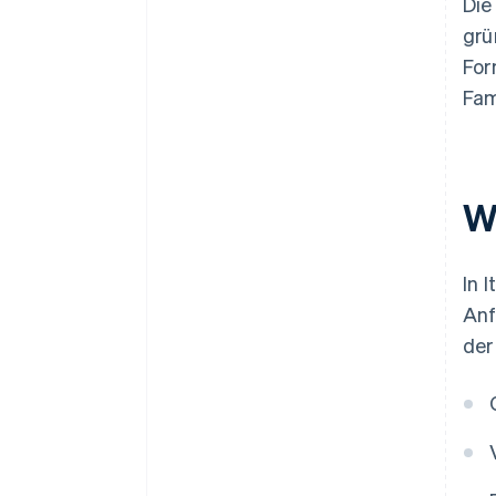
Die
grü
For
Fam
We
In 
Anf
der