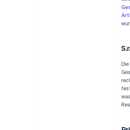
Ges
Art
wur
S.r
Die
Ges
rec
fes
was
Res
Pr