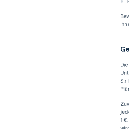
Bev
Ihn
Ge
Die
Unt
S.r
Plä
Zuv
jed
1 €
wir