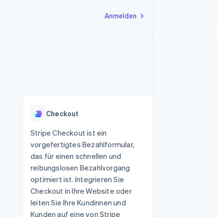
Anmelden
Ressourcen
Ecosystem
Kontakt
nd Marktplätze
Mehr
App-Integrationen
Partner
Sales-Team kontaktieren
Product roadmap
Code-Beispiele
Stripe App-Marktplatz
Partner werden
Ausblick
 Plattformen
Entwickler-Blog
 platforms
eit
API-Status
Radar
Betrugsprävention
eistungen
Checkout
Atlas
onen
virtuelle Karten
Start-up-Gründung
Stripe Checkout ist ein
vorgefertigtes Bezahlformular,
Climate
CO₂-Entnahme
das für einen schnellen und
reibungslosen Bezahlvorgang
Identity
Online-Identitätsprüfung
optimiert ist. Integrieren Sie
Checkout in Ihre Website oder
leiten Sie Ihre Kundinnen und
Kunden auf eine von Stripe