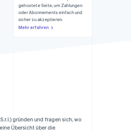
gehostete Seite, um Zahlungen
oder Abonnements einfach und
sicher zu akzeptieren.
Stripe-Sessions 2026
Erfahren Sie, wie Stripe
Mehr erfahren
Lösungen für die
Wirtschaftsinfrastruktur
für KI aufbaut.
Jetzt ansehen
r.l.) gründen und fragen sich, wo
eine Übersicht über die