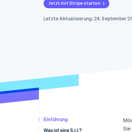
Optimierung der
Datensynchronisier
Jetzt mit Stripe starten
Autorisierungsraten
Link
Beschleunigter Bezahlvorgang
Letzte Aktualisierung: 24. September 2
Financial Connections
Verbundene Finanzdaten
Einführung
Möc
Sie
Was ist eine S.r.l.?