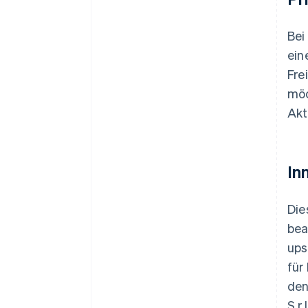
Bei
ein
Fre
möc
Akt
Inn
Die
bea
ups
für
den
S.r