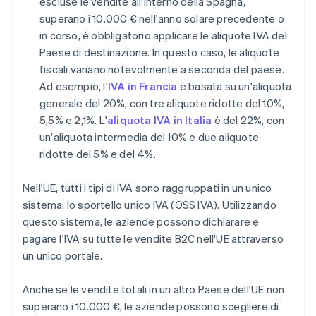
escluse le vendite all'interno della Spagna,
superano i 10.000 € nell'anno solare precedente o
in corso, è obbligatorio applicare le aliquote IVA del
Paese di destinazione. In questo caso, le aliquote
fiscali variano notevolmente a seconda del paese.
Ad esempio, l'
IVA in Francia
è basata su un'aliquota
generale del 20%, con tre aliquote ridotte del 10%,
5,5% e 2,1%. L'
aliquota IVA in Italia
è del 22%, con
un'aliquota intermedia del 10% e due aliquote
ridotte del 5% e del 4%.
Nell'UE, tutti i tipi di IVA sono raggruppati in un unico
sistema: lo sportello unico IVA (OSS IVA). Utilizzando
questo sistema, le aziende possono dichiarare e
pagare l'IVA su tutte le vendite B2C nell'UE attraverso
un unico portale.
Anche se le vendite totali in un altro Paese dell'UE non
superano i 10.000 €, le aziende possono scegliere di