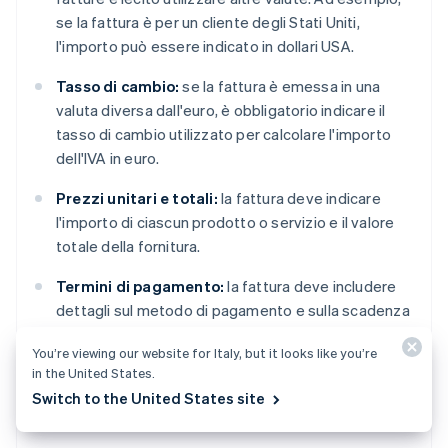
se la fattura è per un cliente degli Stati Uniti,
l'importo può essere indicato in dollari USA.
Tasso di cambio:
se la fattura è emessa in una
valuta diversa dall'euro, è obbligatorio indicare il
tasso di cambio utilizzato per calcolare l'importo
dell'IVA in euro.
Prezzi unitari e totali:
la fattura deve indicare
l'importo di ciascun prodotto o servizio e il valore
totale della fornitura.
Termini di pagamento:
la fattura deve includere
dettagli sul metodo di pagamento e sulla scadenza
del pagamento del cliente dopo il ricevimento della
You’re viewing our website for Italy, but it looks like you’re
merce.
in the United States.
Switch to the United States site
Costo del trasporto:
devono essere indicati il
costo e la modalità di trasporto della merce.