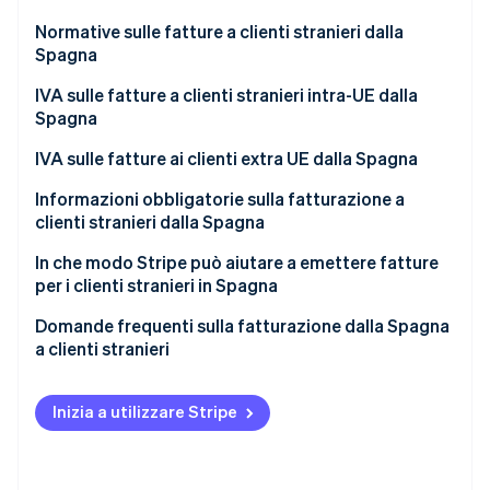
Radar
Normative sulle fatture a clienti stranieri dalla
Prevenzione delle frodi
Spagna
Ecosistema
Atlas
IVA sulle fatture a clienti stranieri intra-UE dalla
Costituzione di start-up
Partner
Spagna
Stripe App Marketplace
Climate
Rimozione del carbonio
IVA sulle fatture di prodotti alle aziende UE
IVA sulle fatture ai clienti extra UE dalla Spagna
Identity
IVA sulle fatture di servizi alle aziende UE
IVA sulle fatture ad aziende extra UE
Informazioni obbligatorie sulla fatturazione a
Verifica online dell'identità
clienti stranieri dalla Spagna
IVA sulle fatture a persone fisiche dell’UE
IVA sulle fatture a persone fisiche extra UE
Contenuti aggiuntivi per le fatture alle aziende UE
In che modo Stripe può aiutare a emettere fatture
Prodotti fisici
per i clienti stranieri in Spagna
Contenuti aggiuntivi per le fatture a persone fisiche
dell’UE
Domande frequenti sulla fatturazione dalla Spagna
Stripe Sessions 2026
a clienti stranieri
Scopri come Stripe sta costruendo l'infrastruttura economi
Contenuti aggiuntivi per le fatture ad aziende extra
Guarda ora
UE
Inizia a utilizzare Stripe
Contenuti aggiuntivi per le fatture a persone fisiche
extra UE