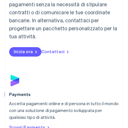
Français
Deutsch
English
pagamenti senza la necessità di stipulare
Malaysia
contratti o di comunicare le tue coordinate
English
简体中文
Malta
bancarie. In alternativa, contattaci per
English
progettare un pacchetto personalizzato per la
Messico
tua attività.
Español
English
Norvegia
English
Inizia ora
Contattaci
Nuova Zelanda
English
Paesi Bassi
Nederlands
English
Polonia
English
Portogallo
Português
English
Payments
RAS di Hong Kong, Cina
Accetta pagamenti online e di persona in tutto il mondo
English
简体中文
con una soluzione di pagamento sviluppata per
Regno Unito
English
qualsiasi tipo di attività.
Repubblica Ceca
Scopri Payments
English