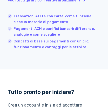
Vedi tutti gli articoli relativi ai pagamenti
Français
English
Germania
Deutsch
English
Transazioni ACH e con carta: come funziona
Giappone
日本語
English
ciascun metodo di pagamento
Gibilterra
Pagamenti ACH e bonifici bancari: differenze,
English
analogie e come scegliere
Grecia
English
Concetti di base sui pagamenti con un clic:
India
funzionamento e vantaggi per le attività
English
Irlanda
English
Italia
Italiano
English
Lettonia
English
Liechtenstein
Deutsch
English
Tutto pronto per iniziare?
Lituania
English
Crea un account e inizia ad accettare
Lussemburgo