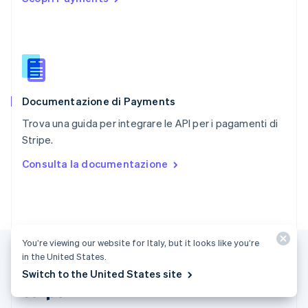
Romania
English
Singapore
English
简体中文
Slovacchia
English
Documentazione di Payments
Slovenia
English
Italiano
Trova una guida per integrare le API per i pagamenti di
Spagna
Stripe.
Español
English
Stati Uniti
Consulta la documentazione
English
Español
简体中文
Svezia
Svenska
English
Svizzera
Deutsch
Français
Italiano
English
Thailandia
You’re viewing our website for Italy, but it looks like you’re
ไทย
English
in the United States.
Ungheria
Switch to the United States site
English