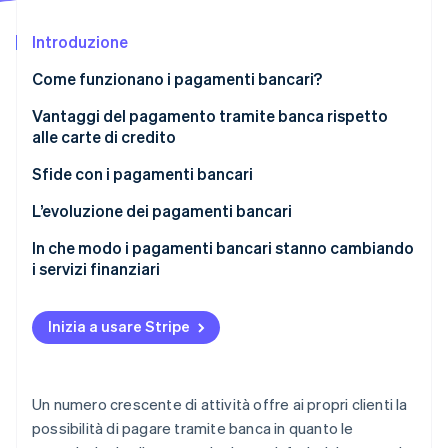
Scopri cosa ti aspetta
Introduzione
Radar
Ecosistema
Prevenzione delle frodi
Come funzionano i pagamenti bancari?
Partner
Atlas
Stripe App Marketplace
Costituzione di start-up
Vantaggi del pagamento tramite banca rispetto
alle carte di credito
Climate
Rimozione del carbonio
Minori costi di transazione
Sfide con i pagamenti bancari
Identity
Verifica online dell'identità
Maggiore sicurezza
Esperienza d’uso
L’evoluzione dei pagamenti bancari
Transazioni più veloci
Reversibilità delle transazioni e storni
Progressi tecnologici
In che modo i pagamenti bancari stanno cambiando
i servizi finanziari
Maggiore controllo sui clienti
Rischi per la sicurezza
Modifiche normative
Minor rischio di storni
Compatibilità transfrontaliera
Tendenze e aspettative dei clienti
Stripe Sessions 2026
Inizia a usare Stripe
Scopri come Stripe sta costruendo l'infrastruttura economi
Accessibilità
Dipendenza dall’infrastruttura bancaria
Partnership e collaborazioni di settore
Guarda ora
Conformità e regolamentazione
Casi d’uso più diffusi
Un numero crescente di attività offre ai propri clienti la
possibilità di pagare tramite banca in quanto le