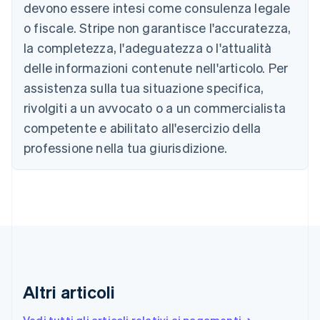
devono essere intesi come consulenza legale
Nederlands
Français
Deutsch
English
Brasile
o fiscale. Stripe non garantisce l'accuratezza,
Português
English
la completezza, l'adeguatezza o l'attualità
Bulgaria
English
delle informazioni contenute nell'articolo. Per
Canada
assistenza sulla tua situazione specifica,
English
Français
Cina continentale
rivolgiti a un avvocato o a un commercialista
简体中文
English
competente e abilitato all'esercizio della
Cipro
professione nella tua giurisdizione.
English
Croazia
English
Italiano
Danimarca
English
Emirati Arabi Uniti
English
Estonia
English
Finlandia
Altri articoli
English
Svenska
Francia