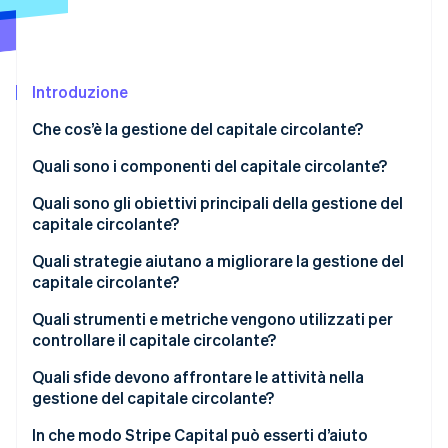
Scopri cosa ti aspetta
Radar
Ecosistema
Prevenzione delle frodi
Introduzione
Partner
Atlas
Stripe App Marketplace
Costituzione di start-up
Che cos’è la gestione del capitale circolante?
Climate
Rimozione del carbonio
Quali sono i componenti del capitale circolante?
Identity
Quali sono gli obiettivi principali della gestione del
Verifica online dell'identità
capitale circolante?
Quali strategie aiutano a migliorare la gestione del
capitale circolante?
Riscuotere i pagamenti più velocemente
Quali strumenti e metriche vengono utilizzati per
Stripe Sessions 2026
controllare il capitale circolante?
Scopri come Stripe sta costruendo l'infrastruttura economi
Sfrutta appieno i termini di pagamento
Guarda ora
Capitale circolante netto
Quali sfide devono affrontare le attività nella
Sposta l’inventario più velocemente
gestione del capitale circolante?
Rapporto corrente
Controlla le spese operative
Domanda disomogenea e stagionalità
In che modo Stripe Capital può esserti d’aiuto