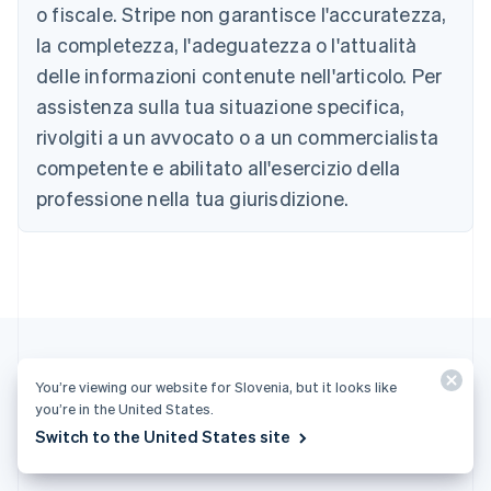
Brasile
o fiscale. Stripe non garantisce l'accuratezza,
Português
English
la completezza, l'adeguatezza o l'attualità
Bulgaria
English
delle informazioni contenute nell'articolo. Per
Canada
assistenza sulla tua situazione specifica,
English
Français
Cina continentale
rivolgiti a un avvocato o a un commercialista
简体中文
English
competente e abilitato all'esercizio della
Cipro
professione nella tua giurisdizione.
English
Croazia
English
Italiano
Danimarca
English
Emirati Arabi Uniti
English
Estonia
English
You’re viewing our website for Slovenia, but it looks like
Finlandia
you’re in the United States.
Altri articoli
English
Svenska
Switch to the United States site
Francia
Vedi tutti gli articoli relativi alla fatturazione
Français
English