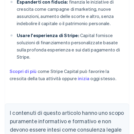
Espanderti con fiducia:
finanzia le iniziative di
crescita come campagne di marketing, nuove
assunzioni, aumento delle scorte e altro, senza
indebolire il capitale o il patrimonio personale.
Usare l'esperienza di Stripe:
Capital fornisce
soluzioni di finanziamento personalizzate basate
sulla profonda esperienza e sui dati pagamento di
Stripe.
Scopri di più
come Stripe Capital può favorire la
crescita della tua attività oppure
inizia
oggi stesso.
Australia
English
Austria
I contenuti di questo articolo hanno uno scopo
Deutsch
English
puramente informativo e formativo e non
Belgio
devono essere intesi come consulenza legale
Nederlands
Français
Deutsch
English