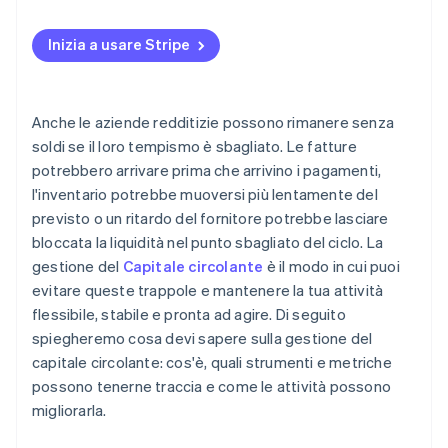
Rapporto rapido
Usa dati migliori
Pagamenti dei clienti in ritardo
Ciclo di conversione in contanti
Inizia a usare Stripe
Mantieni un cuscinetto
Inventario che rimane fermo troppo a lungo
Rapporto di rotazione del capitale circolante
Utilizza i finanziamenti a breve termine in modo
Interruzioni della catena di approvvigionamento
intelligente
Anche le aziende redditizie possono rimanere senza
Inefficienze interne
soldi se il loro tempismo è sbagliato. Le fatture
potrebbero arrivare prima che arrivino i pagamenti,
Crescita rapida
l'inventario potrebbe muoversi più lentamente del
Condizioni del credito più stringenti
previsto o un ritardo del fornitore potrebbe lasciare
bloccata la liquidità nel punto sbagliato del ciclo. La
gestione del
Capitale circolante
è il modo in cui puoi
evitare queste trappole e mantenere la tua attività
flessibile, stabile e pronta ad agire. Di seguito
spiegheremo cosa devi sapere sulla gestione del
capitale circolante: cos'è, quali strumenti e metriche
possono tenerne traccia e come le attività possono
migliorarla.