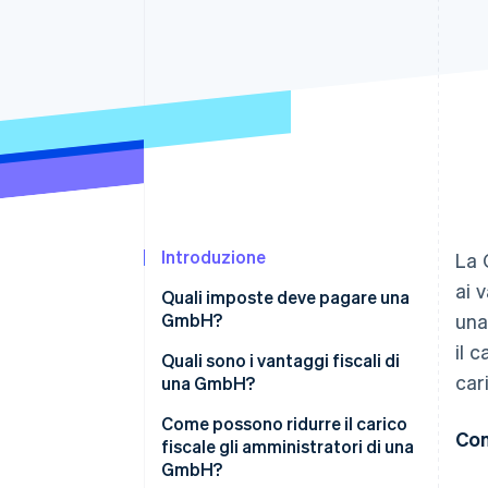
Link
Pagamento accelerato
Financial Connections
Conti finanziari collegati
Introduzione
La 
ai 
Quali imposte deve pagare una
GmbH?
una
il 
Imposta sulle società e
Quali sono i vantaggi fiscali di
car
contributo di solidarietà
una GmbH?
Imposta sul commercio
Carico fiscale limitato
Come possono ridurre il carico
Con
fiscale gli amministratori di una
IVA
Ottimizzazione della
GmbH?
remunerazione degli