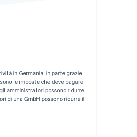
Stripe Sessions 2026
Scopri come Stripe sta
costruendo
l'infrastruttura
economica per l'IA.
Guarda ora
ività in Germania, in parte grazie
ali sono le imposte che deve pagare
 gli amministratori possono ridurre
ori di una GmbH possono ridurre il