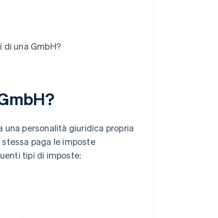
ori di una GmbH?
a GmbH?
ha una personalità giuridica propria
tà stessa paga le imposte
nti tipi di imposte: