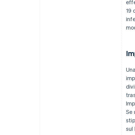
eff
19 
inf
mod
Im
Una
imp
div
tra
Imp
Se 
sti
sul