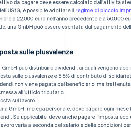
ettivo da pagare deve essere calcolato dall'attività stess
dell'UStG, è possibile adottare il
regime di piccolo imp
eriore a 22.000 euro nell'anno precedente e a 50.000 eur
o, una GmbH può essere esentata dal pagamento dell
posta sulle plusvalenze
 GmbH può distribuire dividendi, ai quali vengono appl
osta sulle plusvalenze e 5,5% di contributo di solidarie
idendi non viene pagata dal beneficiario, ma trattenu
smessa all'ufficio tributario.
osta sul lavoro
una GmbH impiega personale, deve pagare ogni mese l'im
pendi. Se applicabile, deve anche pagare l'imposta eccl
 lavoro varia a seconda del salario e delle condizioni pe