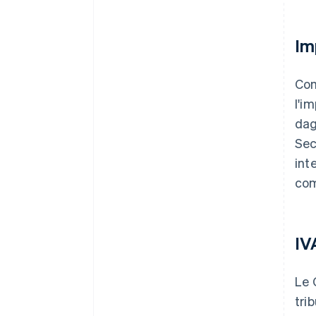
Im
Com
l'i
dag
Sec
int
com
IV
Le 
tri