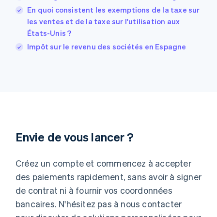
France
En quoi consistent les exemptions de la taxe sur
Français
English
les ventes et de la taxe sur l'utilisation aux
Gibraltar
États-Unis ?
English
Grèce
Impôt sur le revenu des sociétés en Espagne
English
Hongrie
English
Inde
English
Irlande
English
Italie
Italiano
English
Envie de vous lancer ?
Japon
日本語
English
Créez un compte et commencez à accepter
Lettonie
English
des paiements rapidement, sans avoir à signer
Liechtenstein
de contrat ni à fournir vos coordonnées
Deutsch
English
Lituanie
bancaires. N'hésitez pas à nous contacter
English