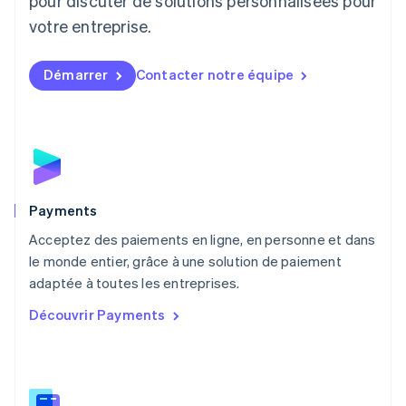
pour discuter de solutions personnalisées pour
Luxembourg
votre entreprise.
Français
Deutsch
English
Malaisie
English
简体中文
Démarrer
Contacter notre équipe
Malte
English
Mexique
Español
English
Norvège
English
Nouvelle-Zélande
English
Payments
Pays-Bas
Acceptez des paiements en ligne, en personne et dans
Nederlands
English
le monde entier, grâce à une solution de paiement
Pologne
English
adaptée à toutes les entreprises.
Portugal
Découvrir Payments
Português
English
R.A.S. de Hong Kong, Chine
English
简体中文
République tchèque
English