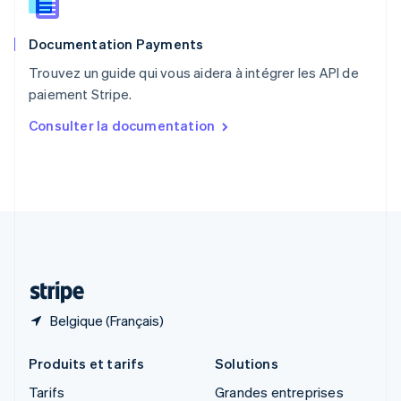
Roumanie
English
Documentation Payments
Royaume-Uni
English
Trouvez un guide qui vous aidera à intégrer les API de
Singapour
paiement Stripe.
English
简体中文
Slovaquie
Consulter la documentation
English
Slovénie
English
Italiano
Suède
Svenska
English
Suisse
Deutsch
Français
Italiano
English
Thaïlande
ไทย
English
Belgique (Français)
Produits et tarifs
Solutions
Tarifs
Grandes entreprises