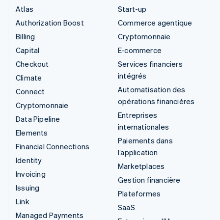
Atlas
Start-up
Authorization Boost
Commerce agentique
Billing
Cryptomonnaie
Capital
E-commerce
Checkout
Services financiers
intégrés
Climate
Automatisation des
Connect
opérations financières
Cryptomonnaie
Entreprises
Data Pipeline
internationales
Elements
Paiements dans
Financial Connections
l’application
Identity
Marketplaces
Invoicing
Gestion financière
Issuing
Plateformes
Link
SaaS
Managed Payments