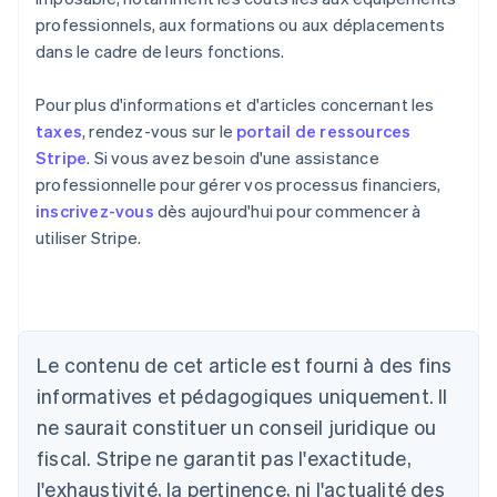
professionnels, aux formations ou aux déplacements
dans le cadre de leurs fonctions.
Pour plus d'informations et d'articles concernant les
taxes
, rendez-vous sur le
portail de ressources
Stripe
. Si vous avez besoin d'une assistance
professionnelle pour gérer vos processus financiers,
inscrivez-vous
dès aujourd'hui pour commencer à
utiliser Stripe.
Allemagne
Deutsch
English
Australie
English
Le contenu de cet article est fourni à des fins
Autriche
informatives et pédagogiques uniquement. Il
Deutsch
English
Belgique
ne saurait constituer un conseil juridique ou
Nederlands
Français
Deutsch
English
fiscal. Stripe ne garantit pas l'exactitude,
Brésil
l'exhaustivité, la pertinence, ni l'actualité des
Português
English