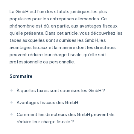
Découvrez les prochaines évolutions
Taxe foncière
Réduction de l’impôt sur les revenus locatifs grâce à
Commerce en ligne
une GmbH immobilière
La GmbH est l'un des statuts juridiques les plus
Radar
Droits de mutation foncière
Prévention de la fraude
populaires pour les entreprises allemandes. Ce
phénomène est dû, en partie, aux avantages fiscaux
Écosystème
Atlas
qu'elle présente. Dans cet article, vous découvrirez les
Constitution de start-up
Partenaires
taxes auxquelles sont soumises les GmbH, les
Climate
Stripe App Marketplace
avantages fiscaux et la manière dont les directeurs
Élimination du carbone
peuvent réduire leur charge fiscale, qu'elle soit
Identity
professionnelle ou personnelle.
Vérification de l'identité
Sommaire
À quelles taxes sont soumises les GmbH ?
Stripe Sessions 2026
Avantages fiscaux des GmbH
Découvrez comment Stripe construit l’infrastructure écono
Regarder la vidéo
Comment les directeurs des GmbH peuvent-ils
réduire leur charge fiscale ?