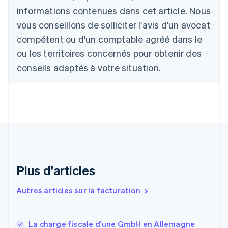
Bulgarie
informations contenues dans cet article. Nous
English
vous conseillons de solliciter l'avis d'un avocat
Canada
English
Français
compétent ou d'un comptable agréé dans le
Chine continentale
ou les territoires concernés pour obtenir des
简体中文
English
Chypre
conseils adaptés à votre situation.
English
Croatie
English
Italiano
Danemark
English
Émirats arabes unis
English
Espagne
Español
English
Plus d'articles
Estonie
English
Autres articles sur la facturation
États-Unis
English
Español
简体中文
Finlande
English
Svenska
La charge fiscale d'une GmbH en Allemagne