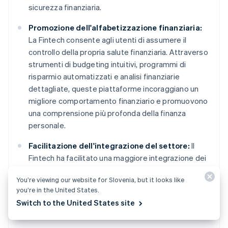
sicurezza finanziaria.
Promozione dell'alfabetizzazione finanziaria:
La Fintech consente agli utenti di assumere il
controllo della propria salute finanziaria. Attraverso
strumenti di budgeting intuitivi, programmi di
risparmio automatizzati e analisi finanziarie
dettagliate, queste piattaforme incoraggiano un
migliore comportamento finanziario e promuovono
una comprensione più profonda della finanza
personale.
Facilitazione dell'integrazione del settore:
Il
Fintech ha facilitato una maggiore integrazione dei
servizi finanziari con altri settori come la vendita al
You’re viewing our website for Slovenia, but it looks like
dettaglio, la sanità e il settore immobiliare. Questa
you’re in the United States.
convergenza consente transazioni più fluide e
Switch to the United States site
un'erogazione dei servizi più personalizzata.