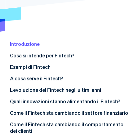
Scopri cosa ti aspetta
Radar
Ecosistema
Prevenzione delle frodi
Partner
Atlas
Stripe App Marketplace
Costituzione di start-up
Introduzione
Climate
Rimozione del carbonio
Cosa si intende per Fintech?
Identity
Verifica online dell'identità
Digital banking e pagamenti
Esempi di Fintech
Gestione degli investimenti e del patrimonio
Digital banking e pagamenti
A cosa serve il Fintech?
Finanziamenti e prestiti
Gestione degli investimenti e del patrimonio
Utilizzo da parte del cliente
L’evoluzione del Fintech negli ultimi anni
Stripe Sessions 2026
Insurtech
Finanziamenti e prestiti
Uso aziendale
Quali innovazioni stanno alimentando il Fintech?
Scopri come Stripe sta costruendo l'infrastruttura economi
Guarda ora
RegTech
Assicurazione
Come il Fintech sta cambiando il settore finanziario
Blockchain e criptovaluta
Come il Fintech sta cambiando il comportamento
dei clienti