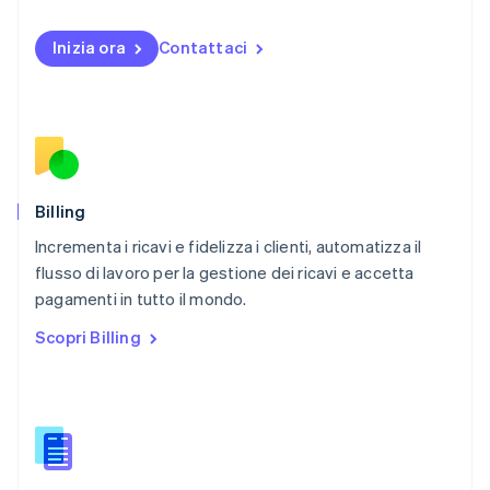
Norvegia
English
Inizia ora
Contattaci
Nuova Zelanda
English
Paesi Bassi
Nederlands
English
Polonia
English
Portogallo
Português
English
Billing
RAS di Hong Kong, Cina
Incrementa i ricavi e fidelizza i clienti, automatizza il
English
简体中文
flusso di lavoro per la gestione dei ricavi e accetta
Regno Unito
English
pagamenti in tutto il mondo.
Repubblica Ceca
Scopri Billing
English
Romania
English
Singapore
English
简体中文
Slovacchia
English