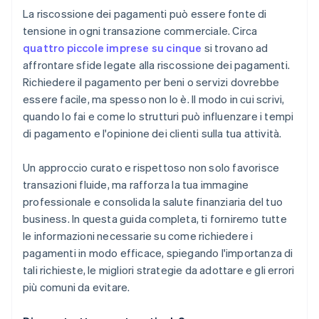
La riscossione dei pagamenti può essere fonte di
Mancata fornitura di metodi di pagamento semplici
tensione in ogni transazione commerciale. Circa
quattro piccole imprese su cinque
si trovano ad
Mancato follow-up
affrontare sfide legate alla riscossione dei pagamenti.
Passare troppo rapidamente allo scontro
Richiedere il pagamento per beni o servizi dovrebbe
essere facile, ma spesso non lo è. Il modo in cui scrivi,
quando lo fai e come lo strutturi può influenzare i tempi
di pagamento e l'opinione dei clienti sulla tua attività.
Un approccio curato e rispettoso non solo favorisce
transazioni fluide, ma rafforza la tua immagine
professionale e consolida la salute finanziaria del tuo
business. In questa guida completa, ti forniremo tutte
le informazioni necessarie su come richiedere i
pagamenti in modo efficace, spiegando l'importanza di
tali richieste, le migliori strategie da adottare e gli errori
più comuni da evitare.