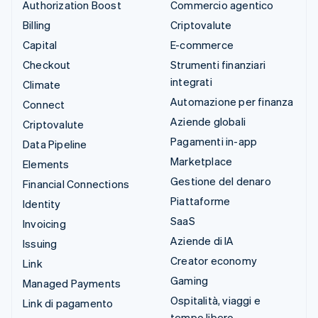
Authorization Boost
Commercio agentico
Billing
Criptovalute
Capital
E-commerce
Checkout
Strumenti finanziari
integrati
Climate
Automazione per finanza
Connect
Aziende globali
Criptovalute
Pagamenti in-app
Data Pipeline
Marketplace
Elements
Gestione del denaro
Financial Connections
Piattaforme
Identity
SaaS
Invoicing
Aziende di IA
Issuing
Creator economy
Link
Gaming
Managed Payments
Ospitalità, viaggi e
Link di pagamento
tempo libero