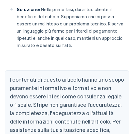
Soluzione:
Nelle prime fasi, dai al tuo cliente il
beneficio del dubbio. Supponiamo che ci possa
essere un malinteso o un problema tecnico. Riserva
un linguaggio più fermo per i ritardi di pagamento
ripetuti e, anche in quel caso, mantieni un approccio
misurato e basato sui fatti.
Australia
English
Austria
I contenuti di questo articolo hanno uno scopo
Deutsch
English
puramente informativo e formativo e non
Belgio
devono essere intesi come consulenza legale
Nederlands
Français
Deutsch
English
Brasile
o fiscale. Stripe non garantisce l'accuratezza,
Português
English
la completezza, l'adeguatezza o l'attualità
Bulgaria
English
delle informazioni contenute nell'articolo. Per
Canada
assistenza sulla tua situazione specifica,
English
Français