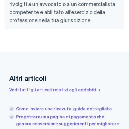
Cina continentale
rivolgiti a un avvocato o a un commercialista
简体中文
English
competente e abilitato all'esercizio della
Cipro
professione nella tua giurisdizione.
English
Croazia
English
Italiano
Danimarca
English
Emirati Arabi Uniti
English
Estonia
English
Finlandia
Altri articoli
English
Svenska
Francia
Vedi tutti gli articoli relativi agli addebiti
Français
English
Germania
Deutsch
English
Come inviare una ricevuta: guida dettagliata
Giappone
日本語
English
Progettare una pagina di pagamento che
Gibilterra
genera conversioni: suggerimenti per migliorare
English