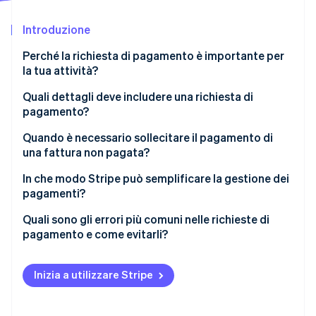
Scopri cosa ti aspetta
Introduzione
Radar
Ecosistema
Prevenzione delle frodi
Perché la richiesta di pagamento è importante per
Partner
Atlas
la tua attività?
Stripe App Marketplace
Costituzione di start-up
Quali dettagli deve includere una richiesta di
Climate
pagamento?
Rimozione del carbonio
Identity
Elementi di base
Quando è necessario sollecitare il pagamento di
Verifica online dell'identità
una fattura non pagata?
Informazioni aggiuntive per migliorare l’esperienza
Prima della scadenza
In che modo Stripe può semplificare la gestione dei
Scegli il formato corretto
pagamenti?
Immediatamente dopo la data di scadenza
Strumenti di fatturazione semplici
Quali sono gli errori più comuni nelle richieste di
Stripe Sessions 2026
Una settimana dopo la data di scadenza
pagamento e come evitarli?
Scopri come Stripe sta costruendo l'infrastruttura economi
Promemoria personalizzabili
Guarda ora
Quando adottare misure diverse
Richieste vaghe
Più metodi di pagamento
Inizia a utilizzare Stripe
Uso di un linguaggio troppo formale o confuso
Monitoraggio e analisi in tempo reale
Inviare una fattura imprevista