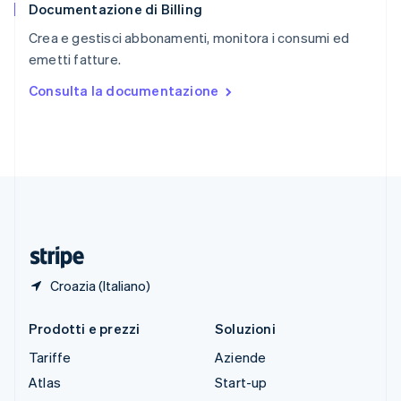
Documentazione di Billing
Slovenia
English
Italiano
Crea e gestisci abbonamenti, monitora i consumi ed
Spagna
emetti fatture.
Español
English
Stati Uniti
Consulta la documentazione
English
Español
简体中文
Svezia
Svenska
English
Svizzera
Deutsch
Français
Italiano
English
Thailandia
ไทย
English
Ungheria
English
Croazia (Italiano)
Prodotti e prezzi
Soluzioni
Tariffe
Aziende
Atlas
Start-up