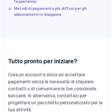
l'esperienza
Grecia
English
Metodi di pagamento più diffusi per gli
India
abbonamenti in Giappone
English
Irlanda
English
Italia
Italiano
English
Lettonia
English
Liechtenstein
Deutsch
English
Tutto pronto per iniziare?
Lituania
English
Crea un account e inizia ad accettare
Lussemburgo
Français
Deutsch
English
pagamenti senza la necessità di stipulare
Malaysia
contratti o di comunicare le tue coordinate
English
简体中文
Malta
bancarie. In alternativa, contattaci per
English
progettare un pacchetto personalizzato per la
Messico
tua attività.
Español
English