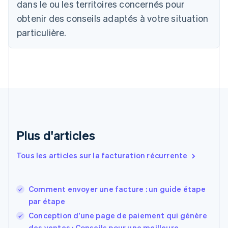
dans le ou les territoires concernés pour
English
Canada
obtenir des conseils adaptés à votre situation
English
Français
particulière.
Chine continentale
简体中文
English
Chypre
English
Croatie
English
Italiano
Danemark
English
Émirats arabes unis
English
Plus d'articles
Espagne
Español
English
Tous les articles sur la facturation récurrente
Estonie
English
États-Unis
Comment envoyer une facture : un guide étape
English
Español
简体中文
par étape
Finlande
English
Svenska
Conception d’une page de paiement qui génère
France
des ventes : Conseils pour une meilleure