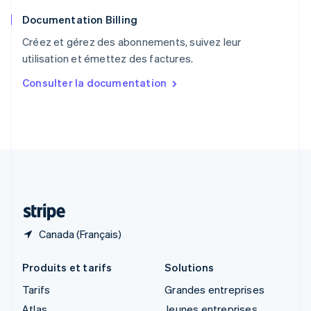
English
Documentation Billing
Royaume-Uni
English
Créez et gérez des abonnements, suivez leur
Singapour
utilisation et émettez des factures.
English
简体中文
Slovaquie
Consulter la documentation
English
Slovénie
English
Italiano
Suède
Svenska
English
Suisse
Deutsch
Français
Italiano
English
Thaïlande
ไทย
English
Canada (Français)
Produits et tarifs
Solutions
Tarifs
Grandes entreprises
Atlas
Jeunes entreprises