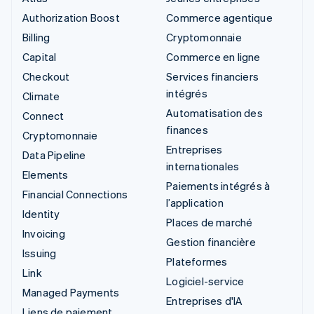
Authorization Boost
Commerce agentique
Billing
Cryptomonnaie
Capital
Commerce en ligne
Checkout
Services financiers
intégrés
Climate
Automatisation des
Connect
finances
Cryptomonnaie
Entreprises
Data Pipeline
internationales
Elements
Paiements intégrés à
Financial Connections
l’application
Identity
Places de marché
Invoicing
Gestion financière
Issuing
Plateformes
Link
Logiciel-service
Managed Payments
Entreprises d'IA
Liens de paiement