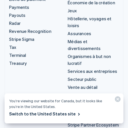
Économie de la création
Payments
Jeux
Payouts
Hôtellerie, voyages et
Radar
loisirs
Revenue Recognition
Assurances
Stripe Sigma
Médias et
Tax
divertissements
Terminal
Organismes à but non
Treasury
lucratif
Services aux entreprises
Secteur public
Vente au détail
Intégrations et
You’re viewing our website for Canada, but it looks like
you’re in the United States.
solutions sur mesure
Switch to the United States site
Stripe App Marketplace
Stripe Partner Ecosystem