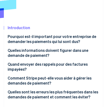
Commerce de détail
État des API
Atlas
Constitution d'une entreprise
Climate
Élimination du carbone
Écosystème
Introduction
Identity
Partenaires
Vérification de l'identité
Stripe App Marketplace
Pourquoi est-il important pour votre entreprise de
demander les paiements qui lui sont dus?
Quelles informations doivent figurer dans une
demande de paiement?
Stripe Sessions 2026
Les renseignements de base
Quand envoyer des rappels pour des factures
Découvrez comment Stripe construit l’infrastructure écon
l’IA.
impayées?
Les renseignements facultatifs, mais utiles
Regarder
Avant la date d’échéance
Comment Stripe peut-elle vous aider à gérer les
Choisir le bon format
demandes de paiement?
Immédiatement après la date d’échéance
Des outils de facturation simples
Quelles sont les erreurs les plus fréquentes dans les
Une semaine après la date d’échéance
demandes de paiement et comment les éviter?
Rappels personnalisables
Quand prendre des mesures supplémentaires?
Demandes vagues