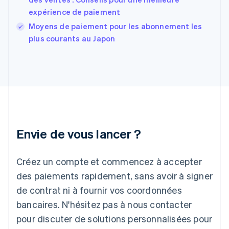
Français
English
expérience de paiement
Gibraltar
English
Moyens de paiement pour les abonnement les
Grèce
plus courants au Japon
English
Hongrie
English
Inde
English
Irlande
English
Italie
Italiano
English
Envie de vous lancer ?
Japon
日本語
English
Créez un compte et commencez à accepter
Lettonie
English
des paiements rapidement, sans avoir à signer
Liechtenstein
de contrat ni à fournir vos coordonnées
Deutsch
English
Lituanie
bancaires. N'hésitez pas à nous contacter
English
pour discuter de solutions personnalisées pour
Luxembourg