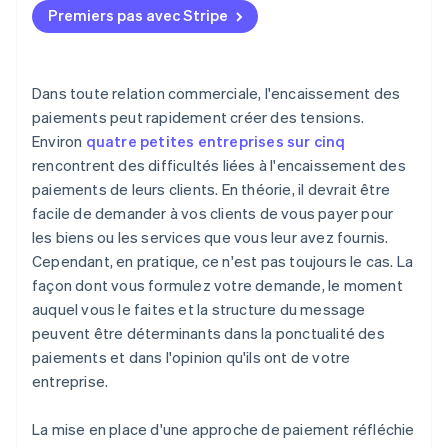
Prise en charge de plusieurs moyens de paiement
Premiers pas avec Stripe
Utiliser un langage trop formel ou déroutant
Suivi et analyse en temps réel
Envoyer une facture inattendue
Dans toute relation commerciale, l'encaissement des
Ne pas proposer de moyens de paiement simples
paiements peut rapidement créer des tensions.
Environ
quatre petites entreprises sur cinq
Ne pas faire de suivi
rencontrent des difficultés liées à l'encaissement des
Se montrer incisif trop rapidement
paiements de leurs clients. En théorie, il devrait être
facile de demander à vos clients de vous payer pour
les biens ou les services que vous leur avez fournis.
Cependant, en pratique, ce n'est pas toujours le cas. La
façon dont vous formulez votre demande, le moment
auquel vous le faites et la structure du message
peuvent être déterminants dans la ponctualité des
paiements et dans l'opinion qu'ils ont de votre
entreprise.
La mise en place d'une approche de paiement réfléchie