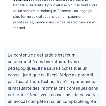
bénéfice du doute. Il pourrait y avoir un malentendu
ou un problème technique. Réservez un langage
plus ferme aux situations de non-paiement
répétées et, même dans ce cas, restez mesuré et
factuel.
Le contenu de cet article est fourni
Allemagne
uniquement à des fins informatives et
Deutsch
English
Australie
pédagogiques. Il ne saurait constituer un
English
conseil juridique ou fiscal. Stripe ne garantit
Autriche
Deutsch
English
pas l'exactitude, l'exhaustivité, la pertinence,
Belgique
ni l'actualité des informations contenues dans
Nederlands
Français
Deutsch
English
Brésil
cet article. Nous vous conseillons de consulter
Português
English
un avocat compétent ou un comptable agréé
Bulgarie