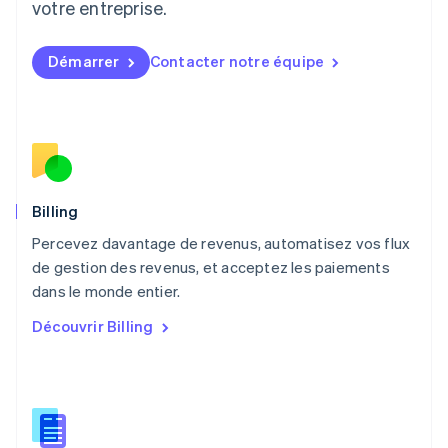
votre entreprise.
Français
Deutsch
English
Malaisie
English
简体中文
Démarrer
Contacter notre équipe
Malte
English
Mexique
Español
English
Norvège
English
Nouvelle-Zélande
English
Billing
Pays-Bas
Percevez davantage de revenus, automatisez vos flux
Nederlands
English
de gestion des revenus, et acceptez les paiements
Pologne
English
dans le monde entier.
Portugal
Découvrir Billing
Português
English
RAS de Hong Kong, Chine
English
简体中文
République tchèque
English
Roumanie