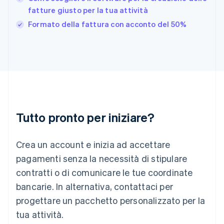
India
fatture giusto per la tua attività
English
Formato della fattura con acconto del 50%
Irlanda
English
Italia
Italiano
English
Lettonia
English
Liechtenstein
Deutsch
English
Lituania
Tutto pronto per iniziare?
English
Lussemburgo
Crea un account e inizia ad accettare
Français
Deutsch
English
Malaysia
pagamenti senza la necessità di stipulare
English
简体中文
contratti o di comunicare le tue coordinate
Malta
English
bancarie. In alternativa, contattaci per
Messico
progettare un pacchetto personalizzato per la
Español
English
Norvegia
tua attività.
English