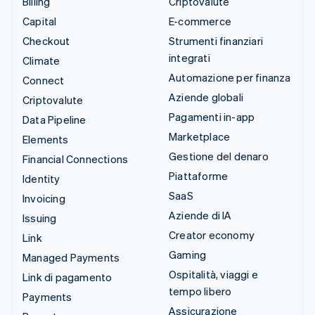
Billing
Criptovalute
Capital
E-commerce
Checkout
Strumenti finanziari
integrati
Climate
Automazione per finanza
Connect
Aziende globali
Criptovalute
Pagamenti in-app
Data Pipeline
Marketplace
Elements
Gestione del denaro
Financial Connections
Piattaforme
Identity
SaaS
Invoicing
Aziende di IA
Issuing
Creator economy
Link
Gaming
Managed Payments
Ospitalità, viaggi e
Link di pagamento
tempo libero
Payments
Assicurazione