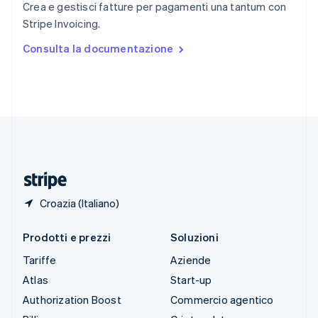
Crea e gestisci fatture per pagamenti una tantum con
Spagna
Stripe Invoicing.
Español
English
Stati Uniti
Consulta la documentazione
English
Español
简体中文
Svezia
Svenska
English
Svizzera
Deutsch
Français
Italiano
English
Thailandia
ไทย
English
Ungheria
English
Croazia (Italiano)
Prodotti e prezzi
Soluzioni
Tariffe
Aziende
Atlas
Start-up
Authorization Boost
Commercio agentico