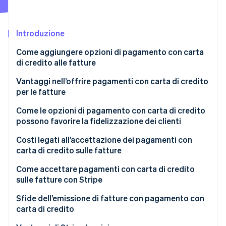
Scopri cosa ti aspetta
Radar
Ecosistema
Prevenzione delle frodi
Introduzione
Partner
Atlas
Come aggiungere opzioni di pagamento con carta
Stripe App Marketplace
Costituzione di start-up
di credito alle fatture
Climate
Rimozione del carbonio
Vantaggi nell’offrire pagamenti con carta di credito
per le fatture
Identity
Verifica online dell'identità
Come le opzioni di pagamento con carta di credito
possono favorire la fidelizzazione dei clienti
Costi legati all’accettazione dei pagamenti con
carta di credito sulle fatture
Stripe Sessions 2026
Come accettare pagamenti con carta di credito
Scopri come Stripe sta costruendo l'infrastruttura economi
sulle fatture con Stripe
Guarda ora
Sfide dell’emissione di fatture con pagamento con
carta di credito