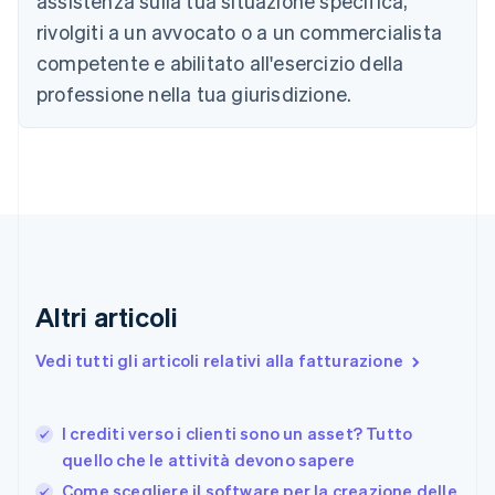
assistenza sulla tua situazione specifica,
Cipro
rivolgiti a un avvocato o a un commercialista
English
competente e abilitato all'esercizio della
Croazia
English
Italiano
professione nella tua giurisdizione.
Danimarca
English
Emirati Arabi Uniti
English
Estonia
English
Finlandia
English
Svenska
Francia
Altri articoli
Français
English
Germania
Vedi tutti gli articoli relativi alla fatturazione
Deutsch
English
Giappone
日本語
English
Gibilterra
I crediti verso i clienti sono un asset? Tutto
English
quello che le attività devono sapere
Grecia
Come scegliere il software per la creazione delle
English