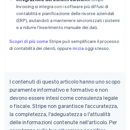
Invoicing si integra con i software più diffusi di
contabilità e pianificazione delle risorse aziendali
(ERP), aiutandoti a mantenere sincronizzati i sistemi
e a ridurre l'inserimento manuale dei dati.
Scopri di più come
Stripe può semplificare il processo
di contabilità dei clienti, oppure
inizia
oggi stesso.
Australia
English
Austria
Deutsch
English
Belgio
I contenuti di questo articolo hanno uno scopo
Nederlands
Français
Deutsch
English
Brasile
puramente informativo e formativo e non
Português
English
devono essere intesi come consulenza legale
Bulgaria
o fiscale. Stripe non garantisce l'accuratezza,
English
Canada
la completezza, l'adeguatezza o l'attualità
English
Français
delle informazioni contenute nell'articolo. Per
Cina continentale
简体中文
English