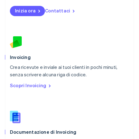
Nuova Zelanda
Inizia ora
Contattaci
English
Paesi Bassi
Nederlands
English
Polonia
English
Portogallo
Português
English
RAS di Hong Kong, Cina
Invoicing
English
简体中文
Crea ricevute e inviale ai tuoi clienti in pochi minuti,
Regno Unito
English
senza scrivere alcuna riga di codice.
Repubblica Ceca
Scopri Invoicing
English
Romania
English
Singapore
English
简体中文
Slovacchia
English
Documentazione di Invoicing
Slovenia
English
Italiano