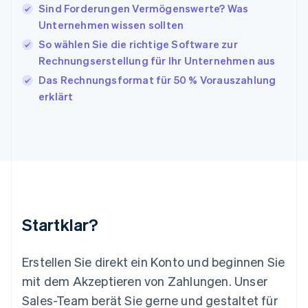
Sind Forderungen Vermögenswerte? Was
Kroatien
Unternehmen wissen sollten
English
Italiano
Lettland
So wählen Sie die richtige Software zur
English
Rechnungserstellung für Ihr Unternehmen aus
Liechtenstein
Das Rechnungsformat für 50 % Vorauszahlung
Deutsch
English
Litauen
erklärt
English
Luxemburg
Français
Deutsch
English
Malaysia
English
简体中文
Malta
English
Mexiko
Startklar?
Español
English
Neuseeland
English
Erstellen Sie direkt ein Konto und beginnen Sie
Niederlande
mit dem Akzeptieren von Zahlungen. Unser
Nederlands
English
Norwegen
Sales-Team berät Sie gerne und gestaltet für
English