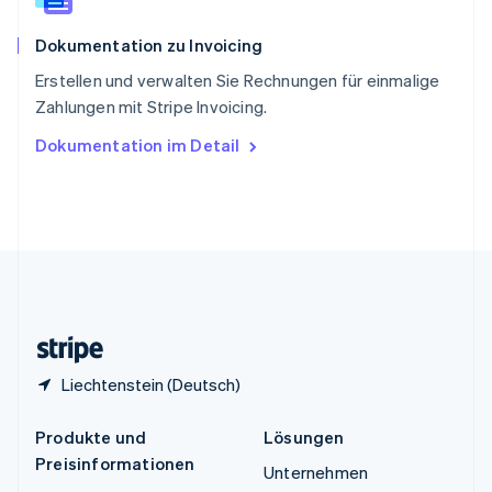
Spanien
Español
English
Dokumentation zu Invoicing
Thailand
ไทย
English
Erstellen und verwalten Sie Rechnungen für einmalige
Tschechische Republik
Zahlungen mit Stripe Invoicing.
English
Ungarn
Dokumentation im Detail
English
Vereinigte Arabische Emirate
English
Vereinigte Staaten
English
Español
简体中文
Vereinigtes Königreich
English
Zypern
English
Liechtenstein (Deutsch)
Produkte und
Lösungen
Preisinformationen
Unternehmen