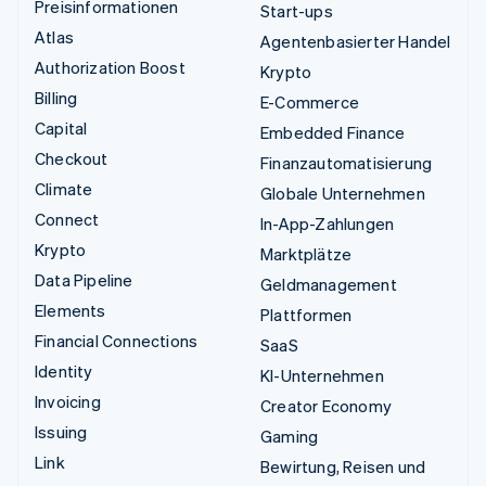
Preisinformationen
Start-ups
Atlas
Agentenbasierter Handel
Authorization Boost
Krypto
Billing
E-Commerce
Capital
Embedded Finance
Checkout
Finanzautomatisierung
Climate
Globale Unternehmen
Connect
In-App-Zahlungen
Krypto
Marktplätze
Data Pipeline
Geldmanagement
Elements
Plattformen
Financial Connections
SaaS
Identity
KI-Unternehmen
Invoicing
Creator Economy
Issuing
Gaming
Link
Bewirtung, Reisen und