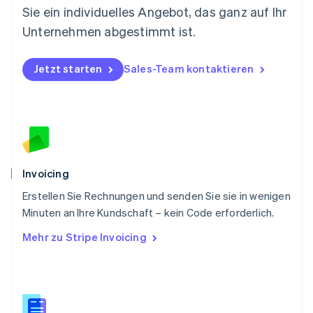
Sie ein individuelles Angebot, das ganz auf Ihr
Österreich
Deutsch
English
Unternehmen abgestimmt ist.
Polen
English
Portugal
Jetzt starten
Sales-Team kontaktieren
Português
English
Rumänien
English
Schweden
Svenska
English
Schweiz
Deutsch
Français
Italiano
English
Invoicing
Singapur
English
简体中文
Erstellen Sie Rechnungen und senden Sie sie in wenigen
Slowakei
Minuten an Ihre Kundschaft – kein Code erforderlich.
English
Mehr zu Stripe Invoicing
Slowenien
English
Italiano
Sonderverwaltungsregion Hongkong,
China
English
简体中文