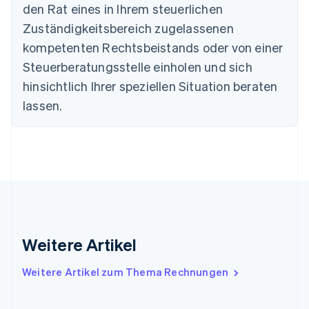
den Rat eines in Ihrem steuerlichen
Estland
Zuständigkeitsbereich zugelassenen
English
Festlandchina
kompetenten Rechtsbeistands oder von einer
简体中文
English
Steuerberatungsstelle einholen und sich
Finnland
English
Svenska
hinsichtlich Ihrer speziellen Situation beraten
Frankreich
lassen.
Français
English
Gibraltar
English
Griechenland
English
Indien
English
Irland
English
Italien
Weitere Artikel
Italiano
English
Japan
Weitere Artikel zum Thema Rechnungen
日本語
English
Kanada
English
Français