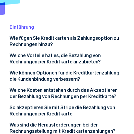
Betrugsprävention
Ecosystem
Atlas
Start-up-Gründung
Partner
Stripe App-Marktplatz
Climate
Einführung
CO₂-Entnahme
Wie fügen Sie Kreditkarten als Zahlungsoption zu
Rechnungen hinzu?
Welche Vorteile hat es, die Bezahlung von
Rechnungen per Kreditkarte anzubieten?
Stripe-Sessions 2026
Erfahren Sie, wie Stripe Lösungen für die Wirtschaft
Wie können Optionen für die Kreditkartenzahlung
Jetzt ansehen
die Kundenbindung verbessern?
Welche Kosten entstehen durch das Akzeptieren
der Bezahlung von Rechnungen per Kreditkarte?
So akzeptieren Sie mit Stripe die Bezahlung von
Rechnungen per Kreditkarte
Was sind die Herausforderungen bei der
Rechnungsstellung mit Kreditkartenzahlungen?