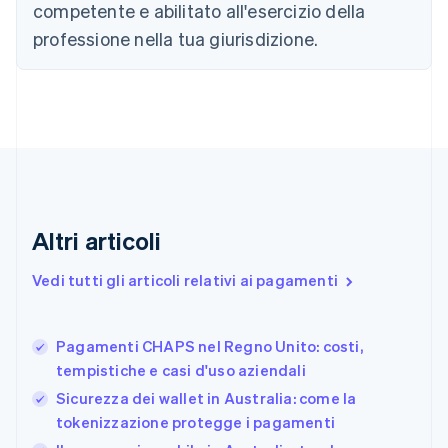
competente e abilitato all'esercizio della
Cipro
professione nella tua giurisdizione.
English
Croazia
English
Italiano
Danimarca
English
Emirati Arabi Uniti
English
Estonia
English
Finlandia
Altri articoli
English
Svenska
Francia
Vedi tutti gli articoli relativi ai pagamenti
Français
English
Germania
Deutsch
English
Pagamenti CHAPS nel Regno Unito: costi,
Giappone
日本語
English
tempistiche e casi d'uso aziendali
Gibilterra
Sicurezza dei wallet in Australia: come la
English
tokenizzazione protegge i pagamenti
Grecia
English