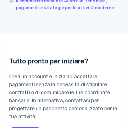
Il commercio mobile in Australia: tendenze,
India
pagamenti e strategie per le attività moderne
English
Irlanda
English
Italia
Italiano
English
Lettonia
English
Liechtenstein
Deutsch
English
Tutto pronto per iniziare?
Lituania
English
Crea un account e inizia ad accettare
Lussemburgo
Français
Deutsch
English
pagamenti senza la necessità di stipulare
Malaysia
contratti o di comunicare le tue coordinate
English
简体中文
Malta
bancarie. In alternativa, contattaci per
English
progettare un pacchetto personalizzato per la
Messico
tua attività.
Español
English
Norvegia
English