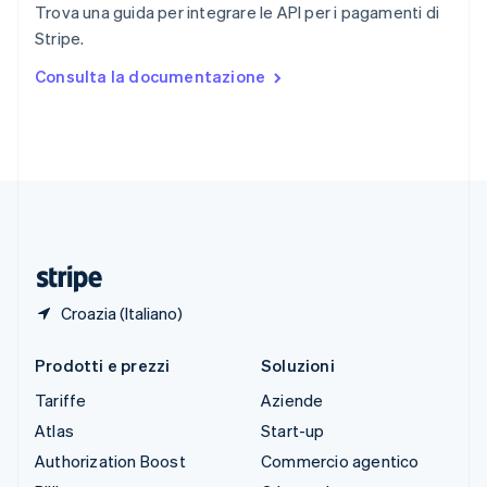
Trova una guida per integrare le API per i pagamenti di
Spagna
Stripe.
Español
English
Stati Uniti
Consulta la documentazione
English
Español
简体中文
Svezia
Svenska
English
Svizzera
Deutsch
Français
Italiano
English
Thailandia
ไทย
English
Ungheria
English
Croazia (Italiano)
Prodotti e prezzi
Soluzioni
Tariffe
Aziende
Atlas
Start-up
Authorization Boost
Commercio agentico