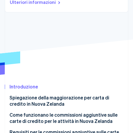
Ulteriori informazioni
Scopri cosa ti aspetta
Radar
Ecosistema
Prevenzione delle frodi
Partner
Atlas
Stripe App Marketplace
Costituzione di start-up
Climate
Rimozione del carbonio
Identity
Verifica online dell'identità
Introduzione
Stripe Sessions 2026
Spiegazione della maggiorazione per carta di
Scopri come Stripe sta costruendo l'infrastruttura economi
credito in Nuova Zelanda
Guarda ora
Come funzionano le commissioni aggiuntive sulle
carte di credito per le attività in Nuova Zelanda
Requisiti per le commissioni aggiuntive sulle carte