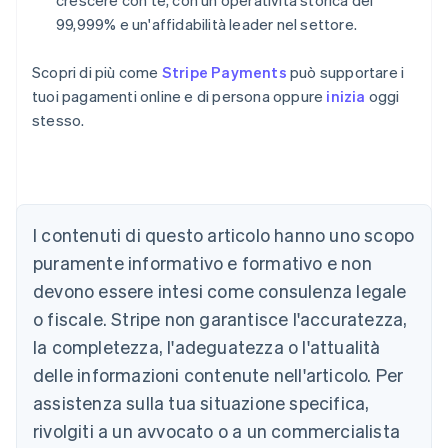
crescere con te, con un'operatività storica del
99,999% e un'affidabilità leader nel settore.
Scopri di più come
Stripe Payments
può supportare i
tuoi pagamenti online e di persona oppure
inizia
oggi
stesso.
Australia
English
Austria
I contenuti di questo articolo hanno uno scopo
Deutsch
English
puramente informativo e formativo e non
Belgio
devono essere intesi come consulenza legale
Nederlands
Français
Deutsch
English
Brasile
o fiscale. Stripe non garantisce l'accuratezza,
Português
English
la completezza, l'adeguatezza o l'attualità
Bulgaria
English
delle informazioni contenute nell'articolo. Per
Canada
assistenza sulla tua situazione specifica,
English
Français
Cina continentale
rivolgiti a un avvocato o a un commercialista
简体中文
English