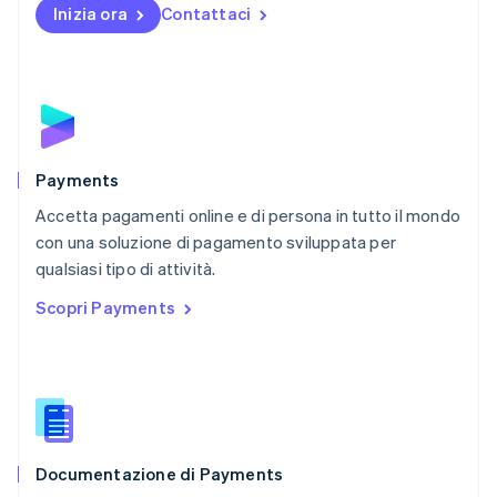
Inizia ora
Contattaci
Nuova Zelanda
English
Paesi Bassi
Nederlands
English
Polonia
English
Portogallo
Português
English
Payments
RAS di Hong Kong, Cina
Accetta pagamenti online e di persona in tutto il mondo
English
简体中文
con una soluzione di pagamento sviluppata per
Regno Unito
English
qualsiasi tipo di attività.
Repubblica Ceca
Scopri Payments
English
Romania
English
Singapore
English
简体中文
Slovacchia
English
Documentazione di Payments
Slovenia
English
Italiano