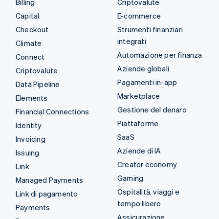
Billing
Criptovalute
Capital
E-commerce
Checkout
Strumenti finanziari
integrati
Climate
Automazione per finanza
Connect
Aziende globali
Criptovalute
Pagamenti in-app
Data Pipeline
Marketplace
Elements
Gestione del denaro
Financial Connections
Piattaforme
Identity
SaaS
Invoicing
Aziende di IA
Issuing
Creator economy
Link
Gaming
Managed Payments
Ospitalità, viaggi e
Link di pagamento
tempo libero
Payments
Assicurazione