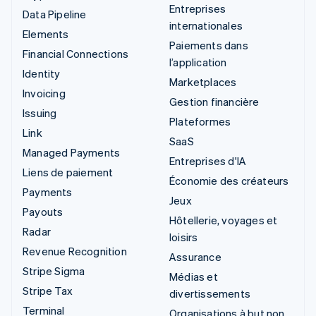
Entreprises
Data Pipeline
internationales
Elements
Paiements dans
Financial Connections
l’application
Identity
Marketplaces
Invoicing
Gestion financière
Issuing
Plateformes
Link
SaaS
Managed Payments
Entreprises d'IA
Liens de paiement
Économie des créateurs
Payments
Jeux
Payouts
Hôtellerie, voyages et
Radar
loisirs
Revenue Recognition
Assurance
Stripe Sigma
Médias et
Stripe Tax
divertissements
Terminal
Organisations à but non