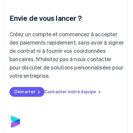
English
Italie
Italiano
English
Envie de vous lancer ?
Japon
日本語
English
Créez un compte et commencez à accepter
Lettonie
English
des paiements rapidement, sans avoir à signer
Liechtenstein
de contrat ni à fournir vos coordonnées
Deutsch
English
Lituanie
bancaires. N'hésitez pas à nous contacter
English
pour discuter de solutions personnalisées pour
Luxembourg
votre entreprise.
Français
Deutsch
English
Malaisie
English
简体中文
Démarrer
Contacter notre équipe
Malte
English
Mexique
Español
English
Norvège
English
Nouvelle-Zélande