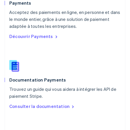
English
Payments
Pays-Bas
Acceptez des paiements en ligne, en personne et dans
Nederlands
English
le monde entier, grâce à une solution de paiement
Pologne
English
adaptée à toutes les entreprises.
Portugal
Découvrir Payments
Português
English
R.A.S. de Hong Kong, Chine
English
简体中文
République tchèque
English
Roumanie
English
Documentation Payments
Royaume-Uni
English
Trouvez un guide qui vous aidera à intégrer les API de
Singapour
paiement Stripe.
English
简体中文
Slovaquie
Consulter la documentation
English
Slovénie
English
Italiano
Suède