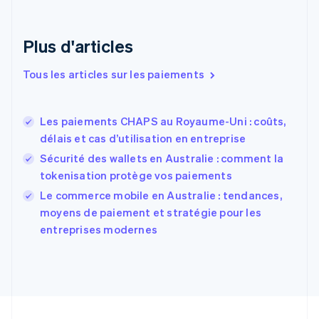
English
Émirats arabes unis
English
Plus d'articles
Espagne
Español
English
Tous les articles sur les paiements
Estonie
English
États-Unis
Les paiements CHAPS au Royaume-Uni : coûts,
English
Español
简体中文
délais et cas d’utilisation en entreprise
Finlande
English
Svenska
Sécurité des wallets en Australie : comment la
France
tokenisation protège vos paiements
Français
English
Le commerce mobile en Australie : tendances,
Gibraltar
English
moyens de paiement et stratégie pour les
Grèce
entreprises modernes
English
Hongrie
English
Inde
English
Irlande