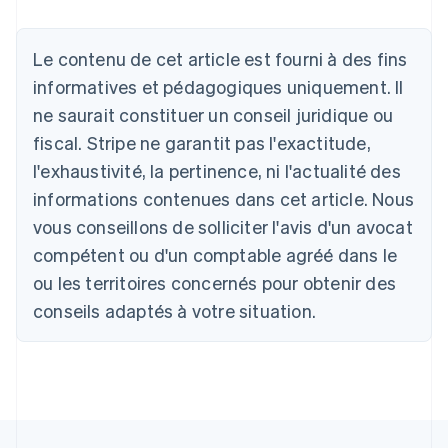
Allemagne
Le contenu de cet article est fourni à des fins
Deutsch
English
Australie
informatives et pédagogiques uniquement. Il
English
ne saurait constituer un conseil juridique ou
Autriche
Deutsch
English
fiscal. Stripe ne garantit pas l'exactitude,
Belgique
l'exhaustivité, la pertinence, ni l'actualité des
Nederlands
Français
Deutsch
English
Brésil
informations contenues dans cet article. Nous
Português
English
vous conseillons de solliciter l'avis d'un avocat
Bulgarie
compétent ou d'un comptable agréé dans le
English
Canada
ou les territoires concernés pour obtenir des
English
Français
conseils adaptés à votre situation.
Chine continentale
简体中文
English
Chypre
English
Croatie
English
Italiano
Danemark