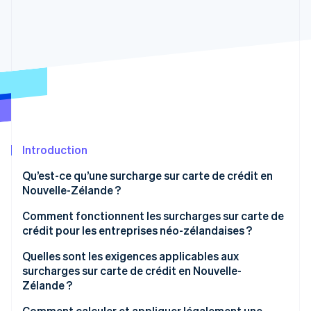
Découvrez les prochaines évolutions
Commerce en ligne
Radar
Prévention de la fraude
Écosystème
Atlas
Constitution de start-up
Partenaires
Climate
Stripe App Marketplace
Élimination du carbone
Identity
Vérification de l'identité
Introduction
Qu’est-ce qu’une surcharge sur carte de crédit en
Nouvelle-Zélande ?
Comment fonctionnent les surcharges sur carte de
Stripe Sessions 2026
crédit pour les entreprises néo-zélandaises ?
Découvrez comment Stripe construit l’infrastructure écono
Regarder la vidéo
Quelles sont les exigences applicables aux
surcharges sur carte de crédit en Nouvelle-
Zélande ?
Comment calculer et appliquer légalement une