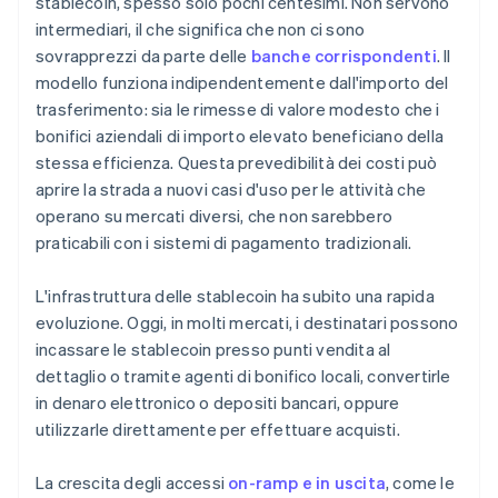
stablecoin, spesso solo pochi centesimi. Non servono
intermediari, il che significa che non ci sono
sovrapprezzi da parte delle
banche corrispondenti
. Il
modello funziona indipendentemente dall'importo del
trasferimento: sia le rimesse di valore modesto che i
bonifici aziendali di importo elevato beneficiano della
stessa efficienza. Questa prevedibilità dei costi può
aprire la strada a nuovi casi d'uso per le attività che
operano su mercati diversi, che non sarebbero
praticabili con i sistemi di pagamento tradizionali.
L'infrastruttura delle stablecoin ha subito una rapida
evoluzione. Oggi, in molti mercati, i destinatari possono
incassare le stablecoin presso punti vendita al
dettaglio o tramite agenti di bonifico locali, convertirle
in denaro elettronico o depositi bancari, oppure
utilizzarle direttamente per effettuare acquisti.
La crescita degli accessi
on-ramp e in uscita
, come le