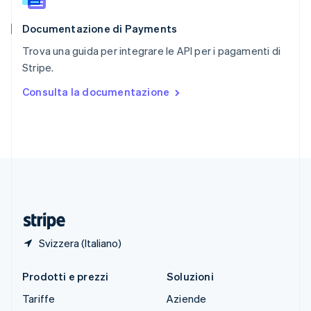
Slovacchia
English
Documentazione di Payments
Slovenia
English
Italiano
Trova una guida per integrare le API per i pagamenti di
Spagna
Stripe.
Español
English
Stati Uniti
Consulta la documentazione
English
Español
简体中文
Svezia
Svenska
English
Svizzera
Deutsch
Français
Italiano
English
Thailandia
ไทย
English
Ungheria
English
Svizzera (Italiano)
Prodotti e prezzi
Soluzioni
Tariffe
Aziende