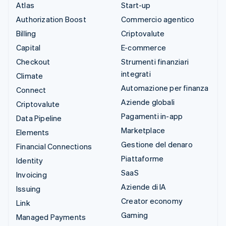
Atlas
Start-up
Authorization Boost
Commercio agentico
Billing
Criptovalute
Capital
E-commerce
Checkout
Strumenti finanziari
integrati
Climate
Automazione per finanza
Connect
Aziende globali
Criptovalute
Pagamenti in-app
Data Pipeline
Marketplace
Elements
Gestione del denaro
Financial Connections
Piattaforme
Identity
SaaS
Invoicing
Aziende di IA
Issuing
Creator economy
Link
Gaming
Managed Payments