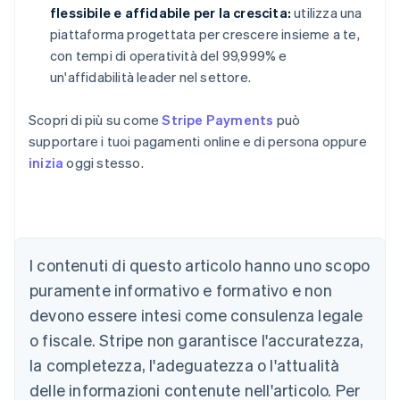
flessibile e affidabile per la crescita:
utilizza una
piattaforma progettata per crescere insieme a te,
con tempi di operatività del 99,999% e
un'affidabilità leader nel settore.
Scopri di più su come
Stripe Payments
può
supportare i tuoi pagamenti online e di persona oppure
inizia
oggi stesso.
Australia
English
Austria
I contenuti di questo articolo hanno uno scopo
Deutsch
English
puramente informativo e formativo e non
Belgio
devono essere intesi come consulenza legale
Nederlands
Français
Deutsch
English
Brasile
o fiscale. Stripe non garantisce l'accuratezza,
Português
English
la completezza, l'adeguatezza o l'attualità
Bulgaria
English
delle informazioni contenute nell'articolo. Per