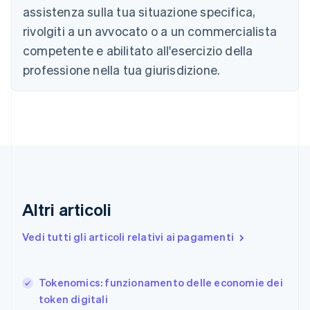
Canada
assistenza sulla tua situazione specifica,
English
Français
Cina continentale
rivolgiti a un avvocato o a un commercialista
简体中文
English
competente e abilitato all'esercizio della
Cipro
professione nella tua giurisdizione.
English
Croazia
English
Italiano
Danimarca
English
Emirati Arabi Uniti
English
Estonia
English
Finlandia
Altri articoli
English
Svenska
Francia
Vedi tutti gli articoli relativi ai pagamenti
Français
English
Germania
Deutsch
English
Tokenomics: funzionamento delle economie dei
Giappone
日本語
English
token digitali