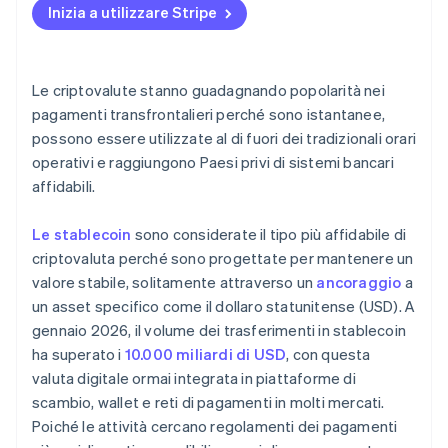
Inizia a utilizzare Stripe
Le criptovalute sono conformi alle normative dove
operi?
I sistemi adeguati sono già in uso?
Le criptovalute stanno guadagnando popolarità nei
pagamenti transfrontalieri perché sono istantanee,
possono essere utilizzate al di fuori dei tradizionali orari
operativi e raggiungono Paesi privi di sistemi bancari
affidabili.
Le stablecoin
sono considerate il tipo più affidabile di
criptovaluta perché sono progettate per mantenere un
valore stabile, solitamente attraverso un
ancoraggio
a
un asset specifico come il dollaro statunitense (USD). A
gennaio 2026, il volume dei trasferimenti in stablecoin
ha superato i
10.000 miliardi di USD
, con questa
valuta digitale ormai integrata in piattaforme di
scambio, wallet e reti di pagamenti in molti mercati.
Poiché le attività cercano regolamenti dei pagamenti