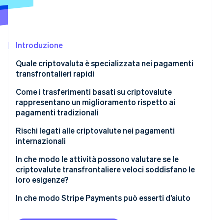
Scopri cosa ti aspetta
Radar
Ecosistema
Prevenzione delle frodi
Introduzione
Partner
Atlas
Stripe App Marketplace
Costituzione di start-up
Quale criptovaluta è specializzata nei pagamenti
Climate
transfrontalieri rapidi
Rimozione del carbonio
Come i trasferimenti basati su criptovalute
Identity
rappresentano un miglioramento rispetto ai
Verifica online dell'identità
pagamenti tradizionali
Trasferimento diretto
Rischi legati alle criptovalute nei pagamenti
internazionali
Un’unica rete per compensazione e regolamento
Normative non coerenti
In che modo le attività possono valutare se le
Stripe Sessions 2026
Nessuna commissione di conversione di valuta né di
Scopri come Stripe sta costruendo l'infrastruttura economi
criptovalute transfrontaliere veloci soddisfano le
cambio valuta (FX)
La liquidità non è disponibile ovunque
Guarda ora
loro esigenze?
Visibilità integrata
Il rischio degli asset è reale
Quale problema vuoi risolvere?
In che modo Stripe Payments può esserti d’aiuto
La conformità normativa resta fondamentale
I destinatari sono in grado di utilizzarle?