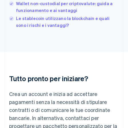
Gibilterra
Wallet non-custodial per criptovalute: guida a
English
funzionamento e ai vantaggi
Grecia
English
Le stablecoin utilizzano la blockchain e quali
India
sono i rischi e i vantaggi?
English
Irlanda
English
Italia
Italiano
English
Lettonia
English
Liechtenstein
Deutsch
English
Tutto pronto per iniziare?
Lituania
English
Crea un account e inizia ad accettare
Lussemburgo
Français
Deutsch
English
pagamenti senza la necessità di stipulare
Malaysia
contratti o di comunicare le tue coordinate
English
简体中文
Malta
bancarie. In alternativa, contattaci per
English
progettare un pacchetto personalizzato per la