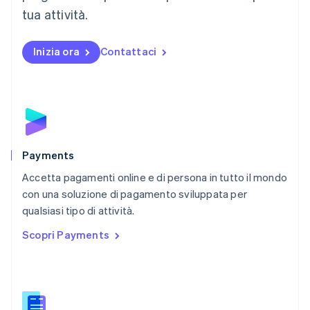
Messico
tua attività.
Español
English
Norvegia
English
Inizia ora
Contattaci
Nuova Zelanda
English
Paesi Bassi
Nederlands
English
Polonia
English
Portogallo
Português
English
Payments
RAS di Hong Kong, Cina
Accetta pagamenti online e di persona in tutto il mondo
English
简体中文
con una soluzione di pagamento sviluppata per
Regno Unito
English
qualsiasi tipo di attività.
Repubblica Ceca
Scopri Payments
English
Romania
English
Singapore
English
简体中文