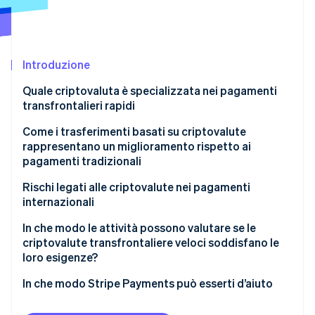
Radar
Prevenzione delle frodi
Ecosistema
Atlas
Introduzione
Costituzione di start-up
Partner
Stripe App Marketplace
Climate
Quale criptovaluta è specializzata nei pagamenti
Rimozione del carbonio
transfrontalieri rapidi
Identity
Come i trasferimenti basati su criptovalute
Verifica online dell'identità
rappresentano un miglioramento rispetto ai
pagamenti tradizionali
Trasferimento diretto
Rischi legati alle criptovalute nei pagamenti
internazionali
Un’unica rete per compensazione e regolamento
Stripe Sessions 2026
Normative non coerenti
In che modo le attività possono valutare se le
Scopri come Stripe sta costruendo l'infrastruttura economi
Nessuna commissione di conversione di valuta né di
Guarda ora
criptovalute transfrontaliere veloci soddisfano le
cambio valuta (FX)
La liquidità non è disponibile ovunque
loro esigenze?
Visibilità integrata
Il rischio degli asset è reale
Quale problema vuoi risolvere?
In che modo Stripe Payments può esserti d’aiuto
La conformità normativa resta fondamentale
I destinatari sono in grado di utilizzarle?