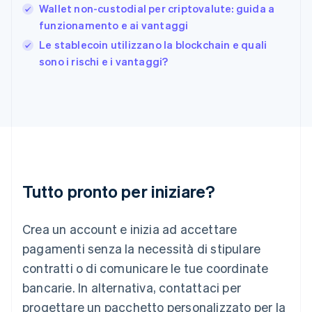
Gibilterra
Wallet non-custodial per criptovalute: guida a
English
funzionamento e ai vantaggi
Grecia
English
Le stablecoin utilizzano la blockchain e quali
India
sono i rischi e i vantaggi?
English
Irlanda
English
Italia
Italiano
English
Lettonia
English
Liechtenstein
Deutsch
English
Tutto pronto per iniziare?
Lituania
English
Crea un account e inizia ad accettare
Lussemburgo
Français
Deutsch
English
pagamenti senza la necessità di stipulare
Malaysia
contratti o di comunicare le tue coordinate
English
简体中文
Malta
bancarie. In alternativa, contattaci per
English
progettare un pacchetto personalizzato per la