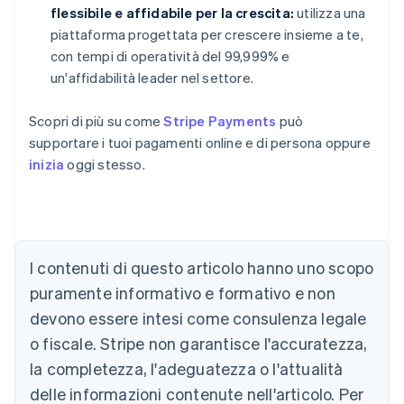
flessibile e affidabile per la crescita:
utilizza una
piattaforma progettata per crescere insieme a te,
con tempi di operatività del 99,999% e
un'affidabilità leader nel settore.
Scopri di più su come
Stripe Payments
può
supportare i tuoi pagamenti online e di persona oppure
inizia
oggi stesso.
Australia
English
Austria
I contenuti di questo articolo hanno uno scopo
Deutsch
English
puramente informativo e formativo e non
Belgio
devono essere intesi come consulenza legale
Nederlands
Français
Deutsch
English
Brasile
o fiscale. Stripe non garantisce l'accuratezza,
Português
English
la completezza, l'adeguatezza o l'attualità
Bulgaria
English
delle informazioni contenute nell'articolo. Per