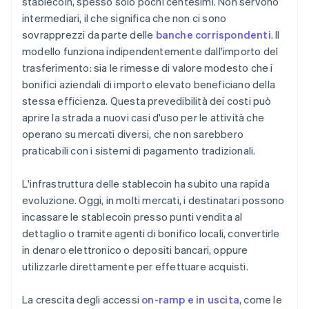
stablecoin, spesso solo pochi centesimi. Non servono
intermediari, il che significa che non ci sono
sovrapprezzi da parte delle
banche corrispondenti
. Il
modello funziona indipendentemente dall'importo del
trasferimento: sia le rimesse di valore modesto che i
bonifici aziendali di importo elevato beneficiano della
stessa efficienza. Questa prevedibilità dei costi può
aprire la strada a nuovi casi d'uso per le attività che
operano su mercati diversi, che non sarebbero
praticabili con i sistemi di pagamento tradizionali.
L'infrastruttura delle stablecoin ha subito una rapida
evoluzione. Oggi, in molti mercati, i destinatari possono
incassare le stablecoin presso punti vendita al
dettaglio o tramite agenti di bonifico locali, convertirle
in denaro elettronico o depositi bancari, oppure
utilizzarle direttamente per effettuare acquisti.
La crescita degli accessi
on-ramp e in uscita
, come le