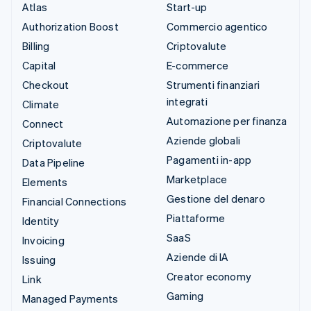
Atlas
Start-up
Authorization Boost
Commercio agentico
Billing
Criptovalute
Capital
E-commerce
Checkout
Strumenti finanziari
integrati
Climate
Automazione per finanza
Connect
Aziende globali
Criptovalute
Pagamenti in-app
Data Pipeline
Marketplace
Elements
Gestione del denaro
Financial Connections
Piattaforme
Identity
SaaS
Invoicing
Aziende di IA
Issuing
Creator economy
Link
Gaming
Managed Payments