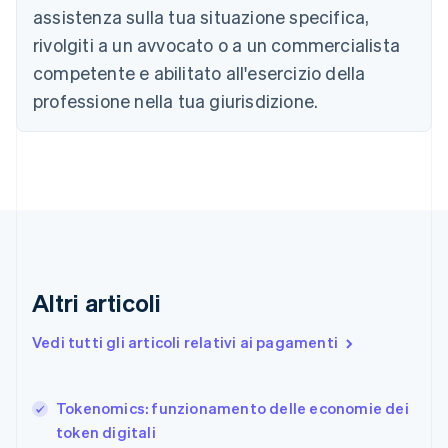
Canada
assistenza sulla tua situazione specifica,
English
Français
Cina continentale
rivolgiti a un avvocato o a un commercialista
简体中文
English
competente e abilitato all'esercizio della
Cipro
professione nella tua giurisdizione.
English
Croazia
English
Italiano
Danimarca
English
Emirati Arabi Uniti
English
Estonia
English
Finlandia
Altri articoli
English
Svenska
Francia
Vedi tutti gli articoli relativi ai pagamenti
Français
English
Germania
Deutsch
English
Tokenomics: funzionamento delle economie dei
Giappone
日本語
English
token digitali