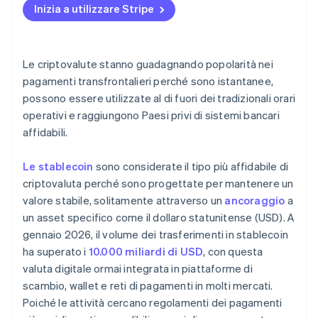
Inizia a utilizzare Stripe
Le criptovalute sono conformi alle normative dove
operi?
I sistemi adeguati sono già in uso?
Le criptovalute stanno guadagnando popolarità nei
pagamenti transfrontalieri perché sono istantanee,
possono essere utilizzate al di fuori dei tradizionali orari
operativi e raggiungono Paesi privi di sistemi bancari
affidabili.
Le stablecoin
sono considerate il tipo più affidabile di
criptovaluta perché sono progettate per mantenere un
valore stabile, solitamente attraverso un
ancoraggio
a
un asset specifico come il dollaro statunitense (USD). A
gennaio 2026, il volume dei trasferimenti in stablecoin
ha superato i
10.000 miliardi di USD
, con questa
valuta digitale ormai integrata in piattaforme di
scambio, wallet e reti di pagamenti in molti mercati.
Poiché le attività cercano regolamenti dei pagamenti