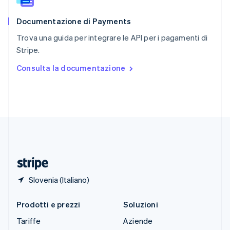
Slovacchia
English
Documentazione di Payments
Slovenia
English
Italiano
Trova una guida per integrare le API per i pagamenti di
Spagna
Stripe.
Español
English
Stati Uniti
Consulta la documentazione
English
Español
简体中文
Svezia
Svenska
English
Svizzera
Deutsch
Français
Italiano
English
Thailandia
ไทย
English
Ungheria
English
Slovenia (Italiano)
Prodotti e prezzi
Soluzioni
Tariffe
Aziende