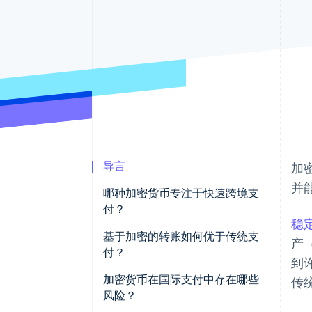
导言
加
并
哪种加密货币专注于快速跨境支
付？
稳
基于加密的转账如何优于传统支
产（
付？
到
直接转账
加密货币在国际支付中存在哪些
传
风险？
一个清理和结算网络