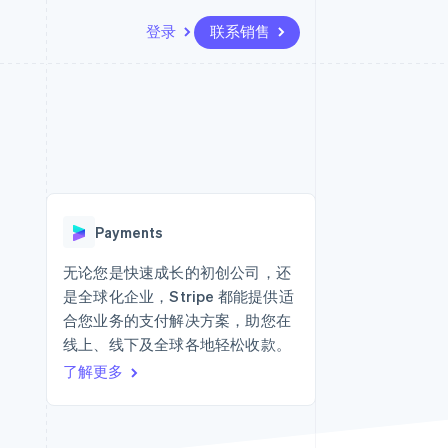
登录
联系销售
资源
生态系统
联系
场
更多
应用集成
合作伙伴
联系销售
Product roadmap
代码示例
Stripe App Marketplace
成为合作伙伴
了解未来规划
开发者博客
API 状态
Radar
欺诈防范
Payments
Atlas
初创企业注册
无论您是快速成长的初创公司，还
是全球化企业，Stripe 都能提供适
Climate
碳移除
合您业务的支付解决方案，助您在
线上、线下及全球各地轻松收款。
了解更多