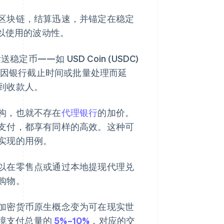
区块链，结算迅速，并锚定在稳定
难以使用的波动性。
稳定币——如 USD Coin (USDC)
且不会因银行截止时间或批量处理而延
到收款人。
构，也就不存在
代理银行
的加价。
支付，都享有同样的高效。这种可
实现的用例。
以在零售点或通过本地提现代理兑
购物。
加密货币原生概念变为可在现实世
跨境支付总量的
5%–10%
，对应的交