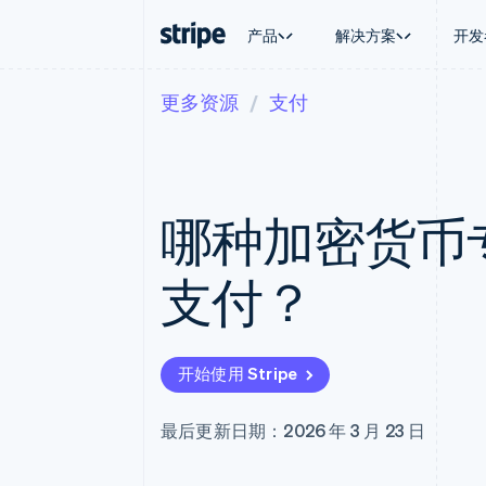
产品
解决方案
开发
更多资源
支付
按企业阶段
文档
学习
按应用场
支持
支付
营收
大型企业
Stripe 文档
博客
智能体
获取支
Payments
Billing
初创企业
API 参考文档
客户案例
加密货
托管支
在线支付
经常性收入
库与 SDK
指南
电子商
专业服
Payment links
Metronome
Stripe Apps
哪种加密货币
嵌入式
无代码支付
按用量计费
财务自
Checkout
Subscriptions
全球化
预构建支付界面
订阅管理
应用内
支付？
Elements
Invoicing
交易市
灵活的 UI 组件
一次性或定期账单
资金管
Payment methods
Tax
平台
接入 125+ 种支付方式
销售税和增值税自动
SaaS
Terminal
Revenue Recogniti
开始使用 Stripe
线下支付
会计自动化
Authorization Boost
Stripe Sigma
支付成功率优化
自定义报告
最后更新日期：2026 年 3 月 23 日
Link
Data Pipeline
加速结账
数据同步