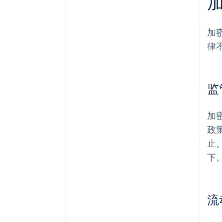
加
律
监
加
政
止
下
流