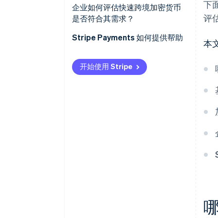
下
监管不一致
企业如何评估快速跨境加密货币
无货币兑换费用或外汇 (FX) 费用
评
是否符合其需求？
流动性并非无处不在
内置可见性
您想解决什么问题？
Stripe Payments 如何提供帮助
本
资产风险确实存在
您的收款人是否能使用它们？
合规依然重要
开始使用 Stripe
您所在地区的加密货币是否合
规？
是否已有合适的系统？