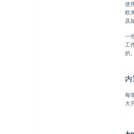
使
欧
及
一
工
的
内
每
大