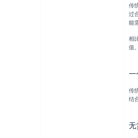
传
过
能
相
值
一
传
结
无