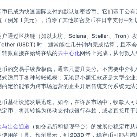
定币已成为快速国际支付的默认加密货币。它们基于公有
值（例如 1 美元），消除了其他加密货币在日常支付中
户通过区块链（如以太坊、Solana、Stellar、Tron）发送
 Tether (USDT) 时，通常能在几分钟内完成结算，
。转账直接在始终在线的
去中心化
网络上完成，从付款人
定币的交易手续费极低，通常只需几美分。不需要中介机
模式适用于各种转账规模：无论是小额汇款还是大型企业
测的定价能够为跨市场运营的企业开启传统支付系统无法
定币基础设施发展迅速。如今，在许多市场中，收款人可
稳定币，将其转换为移动支付或银行存款，或者直接用于
金与出金通道
（如交易所和提现平台）的发展使稳定币从
中使用的工具。预测显示，到 2030 年，稳定币可能占