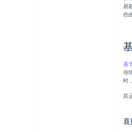
易
些
基
传
时
其
直