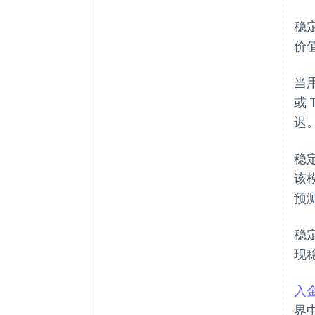
稳
价
当用
或
迟
稳
该
预
稳
现
入
界