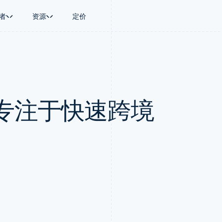
者
资源
定价
景
指南
按行业
公司
资金管理
平台和交易市
商务
持
接受线上付款
AI 企业
产品路线图
Global Payouts
Connect
币
持方案
实施预置结账流程
创作者经济
Sessions 年度大会
向第三方打款
平台支付
务
务
构建平台或交易市场
游戏
招聘
Crypto
专注于快速跨境
金融
管理订阅
酒店、旅游与休闲
资讯中心
钱包、稳定币发行和发卡基础设
动化
提供按用量计费
保险
Stripe Press
施
企业
发行稳定币支持的支付卡
媒体与娱乐
支付
通过智能体配置和管理服务
非营利组织
场
专业服务
理
公共部门
零售
化
on