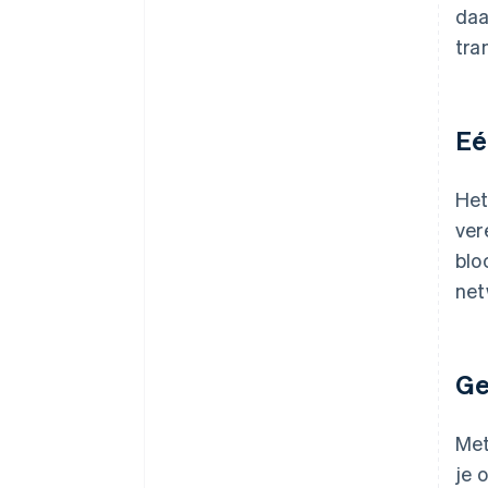
daa
tra
Eé
Het
ver
blo
net
Ge
Met
je 