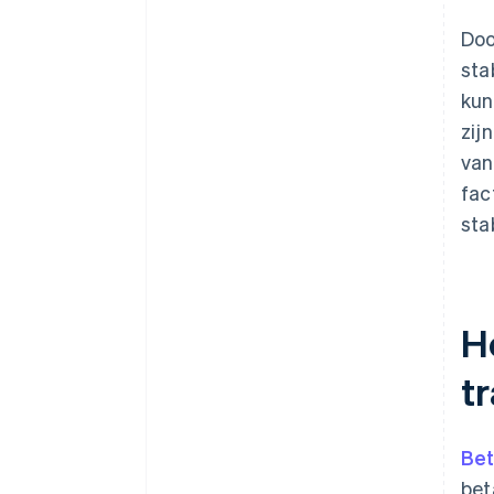
Doo
sta
kun
zij
van
fac
sta
H
t
Bet
bet