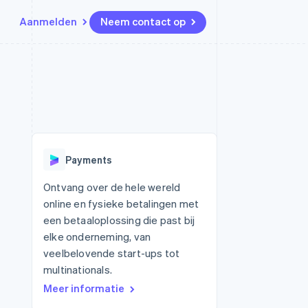
Aanmelden
Neem contact op
Bronnen
Ecosysteem
Contact
marktplaatsen
Meer
App-integraties
Partners
Neem contact op
Product roadmap
Voorbeelden van code
Stripe App Marketplace
Partner worden
Ontdek wat er in het verschiet
or platforms
Developerblog
ligt
r platforms
API-status
financiële
Radar
Payments
Fraudepreventie
tuele kaarten
Atlas
ing
Ontvang over de hele wereld
Oprichting van een start-up
online en fysieke betalingen met
Climate
een betaaloplossing die past bij
CO₂-verwijdering
elke onderneming, van
Identity
veelbelovende start-ups tot
Online identiteitsverificatie
multinationals.
Meer informatie