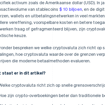
cifiek activum zoals de Amerikaanse dollar (USD). In j
nsactievolume van stablecoins
$ 10 biljoen
, en de digi
rzen, wallets en uitbetalingsnetwerken in veel markten.
llere vereffening, voorspelbare kosten en betere toegan
werken traag of gefragmenteerd blijven, zijn cryptoval
ktische keuze.
ronder bespreken we welke cryptovaluta zich richt op 
alingen, hoe cryptovaluta waarde over de grenzen verp
rijven die moderne betaalmethoden evalueren.
 staat er in dit artikel?
Welke cryptovaluta richt zich op snelle grensoverschri
Hoe zijn crypto-overboekingen beter dan traditionele b