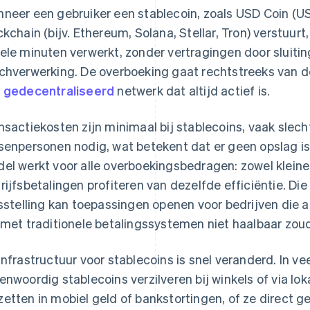
neer een gebruiker een stablecoin, zoals USD Coin (US
ckchain (bijv. Ethereum, Solana, Stellar, Tron) verstuu
ele minuten verwerkt, zonder vertragingen door sluiti
chverwerking. De overboeking gaat rechtstreeks van d
n
gedecentraliseerd
netwerk dat altijd actief is.
nsactiekosten zijn minimaal bij stablecoins, vaak slech
senpersonen nodig, wat betekent dat er geen opslag i
el werkt voor alle overboekingsbedragen: zowel kleine
rijfsbetalingen profiteren van dezelfde efficiëntie. Di
jsstelling kan toepassingen openen voor bedrijven die ac
 met traditionele betalingssystemen niet haalbaar zoud
infrastructuur voor stablecoins is snel veranderd. In 
enwoordig stablecoins verzilveren bij winkels of via lo
etten in mobiel geld of bankstortingen, of ze direct g