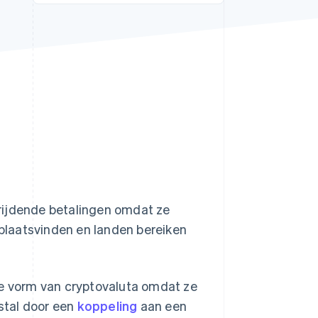
Stripe Sessions 2026
Ontdek hoe Stripe de
economische
infrastructuur voor AI
bouwt.
Nu bekijken
rijdende betalingen omdat ze
 plaatsvinden en landen bereiken
 vorm van cryptovaluta omdat ze
stal door een
koppeling
aan een