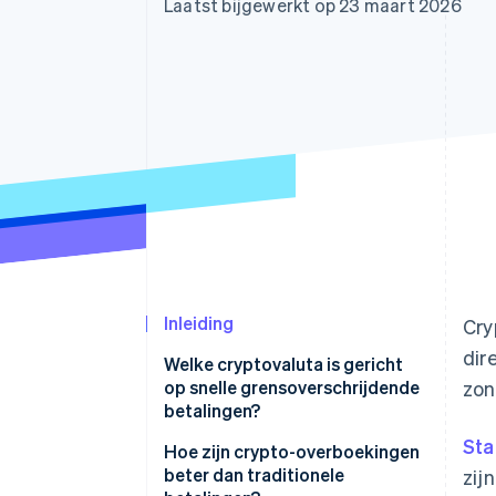
Laatst bijgewerkt op 23 maart 2026
Link
Versneld afrekenen
Financial Connections
Data gekoppelde rekeningen
Inleiding
Cry
dir
Welke cryptovaluta is gericht
op snelle grensoverschrijdende
zon
betalingen?
Sta
Hoe zijn crypto-overboekingen
beter dan traditionele
zij