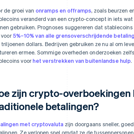
r de groei van
onramps en offramps
, zoals beurzen e
blecoins veranderd van een crypto-concept in iets wa
nen gebruiken. Prognoses suggereren dat stablecoin
n voor
5%–10% van alle grensoverschrijdende betalin
 triljoenen dollars. Bedrijven gebruiken ze nu al om le
tureren ermee. Sommige overheden onderzoeken zelfs
blecoins voor
het verstrekken van buitenlandse hulp
.
oe zijn crypto-overboekingen 
raditionele betalingen?
alingen met cryptovaluta
zijn doorgaans sneller, goed
alingen. Ze verlopen snel omdat ze de tussenpersonen 