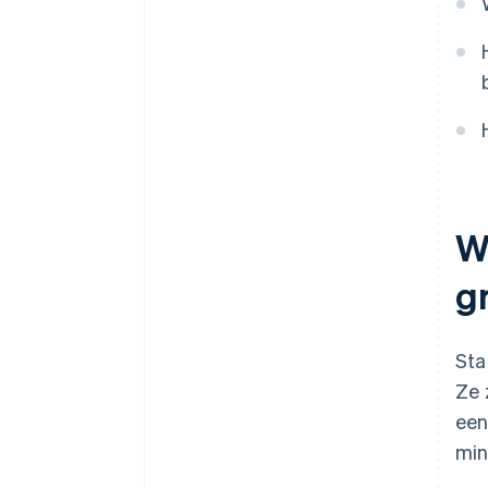
We
g
Sta
Ze 
een
min