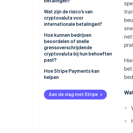
betalingen?
spe
tra
Directe overschrijving
Wat zijn de risico’s van
cryptovaluta voor
beu
Eén netwerk voor clearing en
internationale betalingen?
sne
vereffening
Regelgeving is niet consistent
Hoe kunnen bedrijven
net
Geen valutaconversie of
beoordelen of snelle
pra
wisselkoerskosten (FX)
Liquiditeit is niet overal
grensoverschrijdende
aanwezig
cryptovaluta bij hun behoeften
Ingebouwde zichtbaarheid
past?
Hie
Het risico van activa is reëel
bet
Welk probleem wil je oplossen?
Hoe Stripe Payments kan
Compliance blijft belangrijk
bed
helpen
Kunnen je ontvangers ze
gebruiken?
Wat
Aan de slag met Stripe
Is cryptovaluta toegestaan
waar jij actief bent?
Zijn de juiste systemen al
aanwezig?