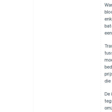
Wan
blo
enk
bat
ee
Tra
tus
mod
bed
pri
die
De 
teg
omz