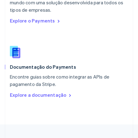
mundo com uma solução desenvolvida para todos os
Nova Zelândia
English
tipos de empresas.
Países Baixos
Explore o Payments
Nederlands
English
Polônia
English
Portugal
Português
English
RAE de Hong Kong, China
English
简体中文
Documentação do Payments
Reino Unido
English
Encontre guias sobre como integrar as APIs de
República Tcheca
pagamento da Stripe.
English
Romênia
Explore a documentação
English
Singapura
English
简体中文
Suécia
Svenska
English
Suíça
Deutsch
Français
Italiano
English