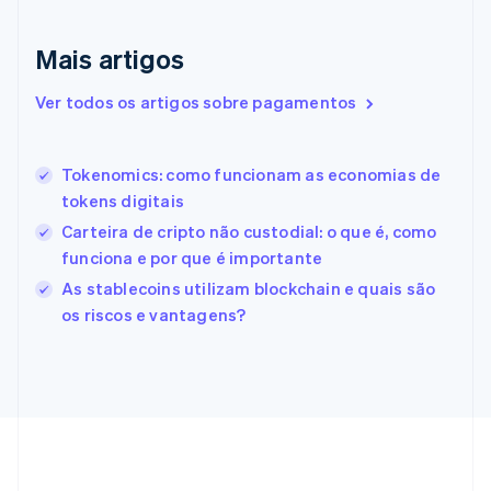
Eslováquia
English
Mais artigos
Eslovênia
English
Italiano
Ver todos os artigos sobre pagamentos
Espanha
Español
English
Estados Unidos
Tokenomics: como funcionam as economias de
English
Español
简体中文
Estônia
tokens digitais
English
Carteira de cripto não custodial: o que é, como
Finlândia
funciona e por que é importante
English
Svenska
França
As stablecoins utilizam blockchain e quais são
Français
English
os riscos e vantagens?
Gibraltar
English
Grécia
English
Hungria
English
Índia
English