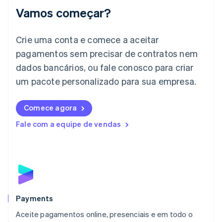
Irlanda
Vamos começar?
English
Itália
Crie uma conta e comece a aceitar
Italiano
English
Japão
pagamentos sem precisar de contratos nem
日本語
English
dados bancários, ou fale conosco para criar
Letônia
English
um pacote personalizado para sua empresa.
Liechtenstein
Deutsch
English
Comece agora
Lituânia
English
Fale com a equipe de vendas
Luxemburgo
Français
Deutsch
English
Malásia
English
简体中文
Malta
English
México
Español
English
Payments
Noruega
Aceite pagamentos online, presenciais e em todo o
English