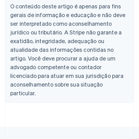
Austrália
O conteúdo deste artigo é apenas para fins
English
gerais de informação e educação e não deve
Áustria
ser interpretado como aconselhamento
Deutsch
English
Bélgica
jurídico ou tributário. A Stripe não garante a
Nederlands
Français
Deutsch
English
exatidão, integridade, adequação ou
Brasil
atualidade das informações contidas no
Português
English
Bulgária
artigo. Você deve procurar a ajuda de um
English
advogado competente ou contador
Canadá
English
Français
licenciado para atuar em sua jurisdição para
China continental
aconselhamento sobre sua situação
简体中文
English
Chipre
particular.
English
Croácia
English
Italiano
Dinamarca
English
Emirados Árabes Unidos
English