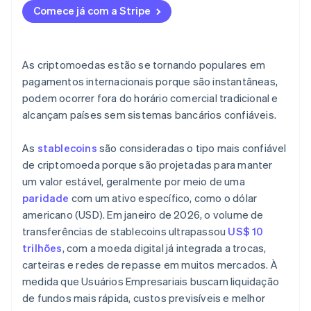
Comece já com a Stripe
As criptomoedas estão em conformidade onde
você opera?
Os sistemas certos já estão em funcionamento?
As criptomoedas estão se tornando populares em
pagamentos internacionais porque são instantâneas,
podem ocorrer fora do horário comercial tradicional e
alcançam países sem sistemas bancários confiáveis.
As
stablecoins
são consideradas o tipo mais confiável
de criptomoeda porque são projetadas para manter
um valor estável, geralmente por meio de uma
paridade
com um ativo específico, como o dólar
americano (USD). Em janeiro de 2026, o volume de
transferências de stablecoins ultrapassou
US$ 10
trilhões
, com a moeda digital já integrada a trocas,
carteiras e redes de repasse em muitos mercados. À
medida que Usuários Empresariais buscam liquidação
de fundos mais rápida, custos previsíveis e melhor