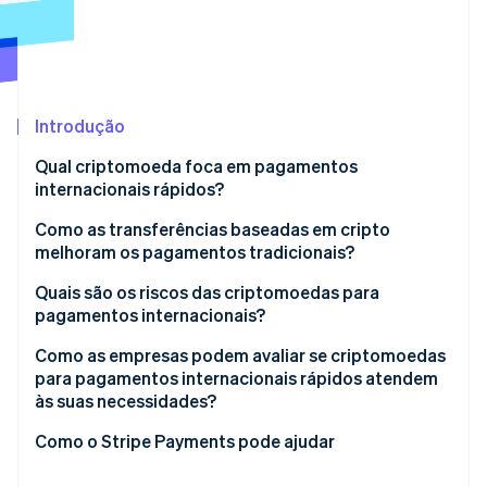
Veja o que está chegando
Radar
Ecossistema
Prevenção de fraudes
Parceiros
Atlas
Stripe App Marketplace
Incorporação de startups
Introdução
Climate
Qual criptomoeda foca em pagamentos
Remoção de carbono
internacionais rápidos?
Identity
Verificação de identidade
Como as transferências baseadas em cripto
melhoram os pagamentos tradicionais?
Transferência direta
Quais são os riscos das criptomoedas para
pagamentos internacionais?
Uma única rede para compensação e liquidação de
Stripe Sessions 2026
fundos
A regulamentação não é consistente
Como as empresas podem avaliar se criptomoedas
Veja como a Stripe está construindo a infraestrutura econ
para pagamentos internacionais rápidos atendem
Assista agora
Sem conversão de moedas ou tarifas de câmbio
A liquidez não está disponível em todos os lugares
às suas necessidades?
(FX)
O risco do ativo é real
Qual problema você quer resolver?
Como o Stripe Payments pode ajudar
Visibilidade integrada
A conformidade ainda é importante
Seus destinatários conseguem utilizá-las?