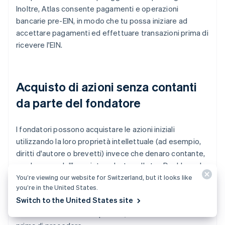
Inoltre, Atlas consente pagamenti e operazioni
bancarie pre-EIN, in modo che tu possa iniziare ad
accettare pagamenti ed effettuare transazioni prima di
ricevere l'EIN.
Acquisto di azioni senza contanti
da parte del fondatore
I fondatori possono acquistare le azioni iniziali
utilizzando la loro proprietà intellettuale (ad esempio,
diritti d'autore o brevetti) invece che denaro contante,
con la prova dell'acquisto salvata nella tua Dashboard
Atlas. Per poter utilizzare questa funzione, il valore
You’re viewing our website for Switzerland, but it looks like
you’re in the United States.
della tua proprietà intellettuale deve essere pari o
Switch to the United States site
inferiore a 100 USD; se possiedi una proprietà
intellettuale di valore superiore, consulta un avvocato