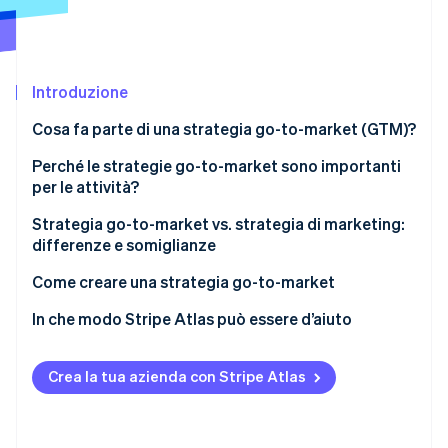
Scopri cosa ti aspetta
Radar
Ecosistema
Prevenzione delle frodi
Introduzione
Partner
Atlas
Stripe App Marketplace
Costituzione di start-up
Cosa fa parte di una strategia go-to-market (GTM)?
Climate
Rimozione del carbonio
Quali sono le differenze tra le strategie go-to-
Perché le strategie go-to-market sono importanti
market B2B e B2C?
per le attività?
Identity
Verifica online dell'identità
Strategia go-to-market vs. strategia di marketing:
differenze e somiglianze
Strategia go-to-market
Come creare una strategia go-to-market
Strategia di marketing
1. Market intelligence e comprensione del cliente
In che modo Stripe Atlas può essere d’aiuto
Stripe Sessions 2026
Scopri come Stripe sta costruendo l'infrastruttura economi
2. Posizionamento strategico e messaggistica
Registrazione su Atlas
Guarda ora
Crea la tua azienda con Stripe Atlas
3. Vendite, marketing e distribuzione
Accettazione di pagamenti e operazioni bancarie
prima dell’arrivo del tuo EIN
4. Lancio e operazioni post-lancio