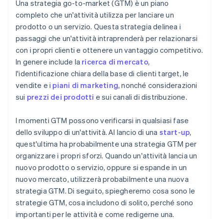
Acquisto di azioni senza contanti da parte del
Una strategia go-to-market (GTM) è un piano
5. Rischio, governance e compliance
fondatore
completo che un'attività utilizza per lanciare un
prodotto o un servizio. Questa strategia delinea i
Presentazione automatica della dichiarazione
passaggi che un'attività intraprenderà per relazionarsi
fiscale 83(b)
con i propri clienti e ottenere un vantaggio competitivo.
Documenti legali aziendali con idoneità globale
In genere include la
ricerca di mercato
,
l'identificazione chiara della base di clienti target, le
Un anno gratuito di Stripe Payments, più 50.000
vendite e i
piani di marketing
, nonché considerazioni
USD in crediti e sconti offerti dai partner
sui
prezzi dei prodotti
e sui canali di distribuzione.
I momenti GTM possono verificarsi in qualsiasi fase
dello sviluppo di un'attività. Al lancio di una
start-up
,
quest'ultima ha probabilmente una strategia GTM per
organizzare i propri sforzi. Quando un'attività lancia un
nuovo prodotto o servizio, oppure si espande in un
nuovo mercato, utilizzerà probabilmente una nuova
strategia GTM. Di seguito, spiegheremo cosa sono le
strategie GTM, cosa includono di solito, perché sono
importanti per le attività e come redigerne una.