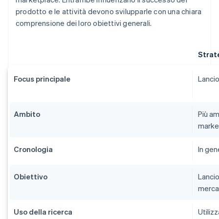
prodotto e le attività devono svilupparle con una chiara
comprensione dei loro obiettivi generali.
Strat
Focus principale
Lancio
Ambito
Più am
market
Cronologia
In gen
Obiettivo
Lancio
merca
Uso della ricerca
Utiliz