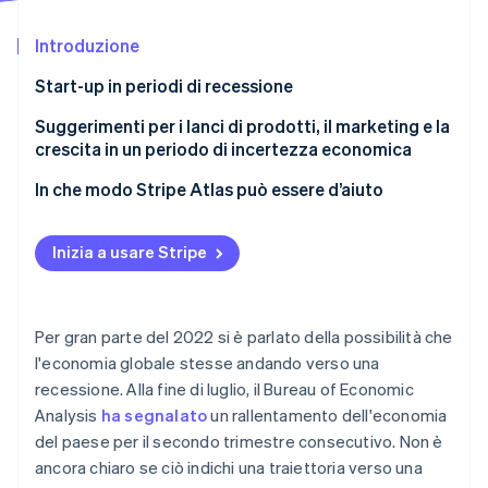
Scopri cosa ti aspetta
Introduzione
Radar
Ecosistema
Prevenzione delle frodi
Start-up in periodi di recessione
Partner
Atlas
Stripe App Marketplace
Costituzione di start-up
Suggerimenti per i lanci di prodotti, il marketing e la
crescita in un periodo di incertezza economica
Climate
Rimozione del carbonio
Esamina gli impatti economici sui tuoi segmenti di
In che modo Stripe Atlas può essere d’aiuto
Identity
pubblico
Verifica online dell'identità
Registrazione su Atlas
Ridefinisci il messaggio del tuo brand
Inizia a usare Stripe
Accettazione di pagamenti e operazioni bancarie
Perfeziona le esperienze di marketing
prima dell’arrivo del tuo EIN
Misura le tue prestazioni e intervieni in base a ciò
Acquisto di azioni senza contanti da parte del
Per gran parte del 2022 si è parlato della possibilità che
Stripe Sessions 2026
che dicono i dati
fondatore
l'economia globale stesse andando verso una
Scopri come Stripe sta costruendo l'infrastruttura economi
recessione. Alla fine di luglio, il Bureau of Economic
Guarda ora
Presentazione automatica della dichiarazione
Analysis
ha segnalato
un rallentamento dell'economia
fiscale 83(b)
del paese per il secondo trimestre consecutivo. Non è
Documenti legali aziendali con idoneità globale
ancora chiaro se ciò indichi una traiettoria verso una