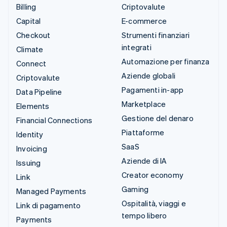
Billing
Criptovalute
Capital
E-commerce
Checkout
Strumenti finanziari
integrati
Climate
Automazione per finanza
Connect
Aziende globali
Criptovalute
Pagamenti in-app
Data Pipeline
Marketplace
Elements
Gestione del denaro
Financial Connections
Piattaforme
Identity
SaaS
Invoicing
Aziende di IA
Issuing
Creator economy
Link
Gaming
Managed Payments
Ospitalità, viaggi e
Link di pagamento
tempo libero
Payments