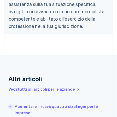
简体中文
English
assistenza sulla tua situazione specifica,
Cipro
rivolgiti a un avvocato o a un commercialista
English
Croazia
competente e abilitato all'esercizio della
English
Italiano
professione nella tua giurisdizione.
Danimarca
English
Emirati Arabi Uniti
English
Estonia
English
Finlandia
English
Svenska
Francia
Altri articoli
Français
English
Germania
Deutsch
English
Vedi tutti gli articoli per le aziende
Giappone
日本語
English
Gibilterra
Aumentare i ricavi: quattro strategie per le
English
imprese
Grecia