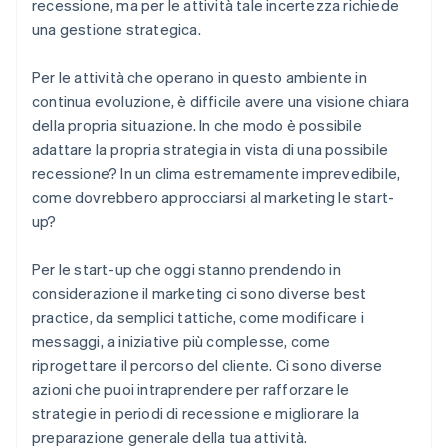
recessione, ma per le attività tale incertezza richiede
Un anno gratuito di Stripe Payments, più 50.000
una gestione strategica.
USD in crediti e sconti offerti dai partner
Per le attività che operano in questo ambiente in
continua evoluzione, è difficile avere una visione chiara
della propria situazione. In che modo è possibile
adattare la propria strategia in vista di una possibile
recessione? In un clima estremamente imprevedibile,
come dovrebbero approcciarsi al marketing le start-
up?
Per le start-up che oggi stanno prendendo in
considerazione il marketing ci sono diverse best
practice, da semplici tattiche, come modificare i
messaggi, a iniziative più complesse, come
riprogettare il percorso del cliente. Ci sono diverse
azioni che puoi intraprendere per rafforzare le
strategie in periodi di recessione e migliorare la
preparazione generale della tua attività.