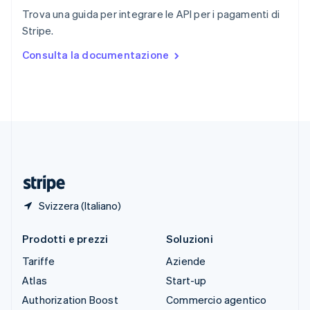
English
Italiano
Trova una guida per integrare le API per i pagamenti di
Spagna
Stripe.
Español
English
Stati Uniti
Consulta la documentazione
English
Español
简体中文
Svezia
Svenska
English
Svizzera
Deutsch
Français
Italiano
English
Thailandia
ไทย
English
Ungheria
English
Svizzera (Italiano)
Prodotti e prezzi
Soluzioni
Tariffe
Aziende
Atlas
Start-up
Authorization Boost
Commercio agentico