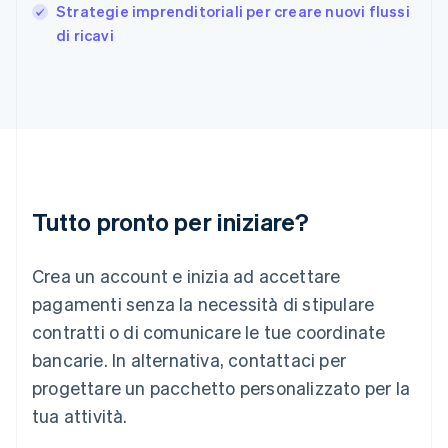
English
Strategie imprenditoriali per creare nuovi flussi
India
di ricavi
English
Irlanda
English
Italia
Italiano
English
Lettonia
English
Liechtenstein
Deutsch
English
Tutto pronto per iniziare?
Lituania
English
Crea un account e inizia ad accettare
Lussemburgo
Français
Deutsch
English
pagamenti senza la necessità di stipulare
Malaysia
contratti o di comunicare le tue coordinate
English
简体中文
Malta
bancarie. In alternativa, contattaci per
English
progettare un pacchetto personalizzato per la
Messico
tua attività.
Español
English
Norvegia