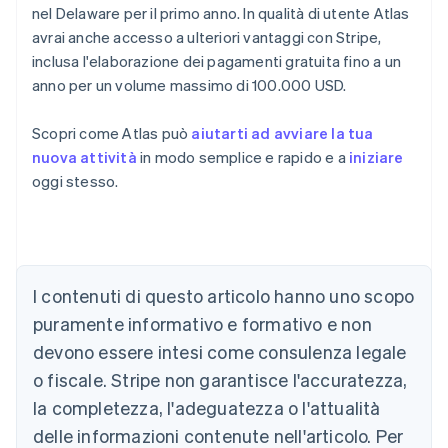
nel Delaware per il primo anno. In qualità di utente Atlas
avrai anche accesso a ulteriori vantaggi con Stripe,
inclusa l'elaborazione dei pagamenti gratuita fino a un
anno per un volume massimo di 100.000 USD.
Scopri come Atlas può
aiutarti ad avviare la tua
nuova attività
in modo semplice e rapido e a
iniziare
oggi stesso.
Australia
English
Austria
Deutsch
English
Belgio
I contenuti di questo articolo hanno uno scopo
Nederlands
Français
Deutsch
English
Brasile
puramente informativo e formativo e non
Português
English
devono essere intesi come consulenza legale
Bulgaria
o fiscale. Stripe non garantisce l'accuratezza,
English
Canada
la completezza, l'adeguatezza o l'attualità
English
Français
delle informazioni contenute nell'articolo. Per
Cina continentale