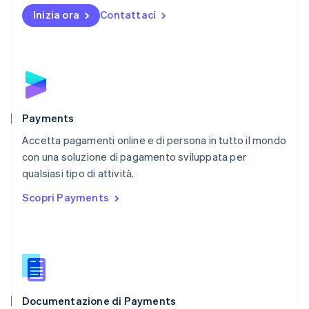
English
Inizia ora
Contattaci
Nuova Zelanda
English
Paesi Bassi
Nederlands
English
Polonia
English
Portogallo
Português
English
Payments
RAS di Hong Kong, Cina
Accetta pagamenti online e di persona in tutto il mondo
English
简体中文
con una soluzione di pagamento sviluppata per
Regno Unito
English
qualsiasi tipo di attività.
Repubblica Ceca
Scopri Payments
English
Romania
English
Singapore
English
简体中文
Slovacchia
English
Documentazione di Payments
Slovenia