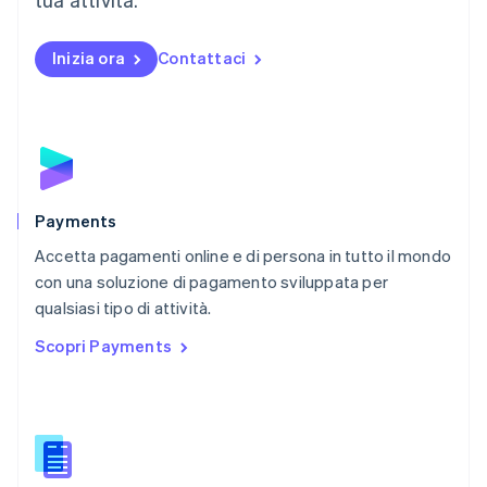
Español
English
Norvegia
English
Inizia ora
Contattaci
Nuova Zelanda
English
Paesi Bassi
Nederlands
English
Polonia
English
Portogallo
Português
English
Payments
RAS di Hong Kong, Cina
Accetta pagamenti online e di persona in tutto il mondo
English
简体中文
con una soluzione di pagamento sviluppata per
Regno Unito
English
qualsiasi tipo di attività.
Repubblica Ceca
Scopri Payments
English
Romania
English
Singapore
English
简体中文
Slovacchia