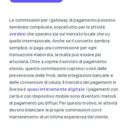
Monitora le commissioni
Pagamenti transfrontalieri
Sfrutta le funzioni del gateway a tuo vantaggio
Rimborsi e storni
Le commissioni per i gateway di pagamento possono
Orienta il comportamento dei clienti
Preferenze dei consumatori
sembrare complicate, soprattutto per le attività
svedesi
che operano sia sul mercato locale che su
Flessibilità dei bonifici
quello internazionale. Anche se il concetto sembra
Compatibilità a lungo termine
semplice, si paga una commissione per ogni
transazione elaborata, la realtà può essere più
Trasparenza e assistenza
articolata. Oltre a coprire il servizio di pagamento
stesso, queste commissioni coprono i costi della
prevenzione delle frodi, delle integrazioni bancarie e
delle conversioni di valuta. Il mercato dei pagamenti in
Svezia è
quasi interamente digitale
. I pagamenti con
carta e con dispositivo mobile sono diventati i metodi
di pagamento più diffusi. Per questo motivo, le attività
devono bilanciare le proprie commissioni con il
mantenimento di un'ottima esperienza del cliente.