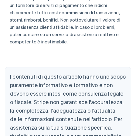
un fornitore di servizi di pagamento che indichi
chiaramente tutti i costi: commissioni di transazione,
storni, rimborsi, bonifici. Non sottovalutare il valore di
un'assistenza clienti affidabile. In caso di problemi,
poter contare su un servizio di assistenza reattivo e
competente è inestimabile.
Australia
I contenuti di questo articolo hanno uno scopo
English
Austria
puramente informativo e formativo e non
Deutsch
English
devono essere intesi come consulenza legale
Belgio
Nederlands
Français
Deutsch
English
o fiscale. Stripe non garantisce l'accuratezza,
Brasile
la completezza, l'adeguatezza o l'attualità
Português
English
Bulgaria
delle informazioni contenute nell'articolo. Per
English
assistenza sulla tua situazione specifica,
Canada
rivolgiti a un avvocato o a un commercialista