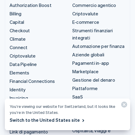
Authorization Boost
Commercio agentico
Billing
Criptovalute
Capital
E-commerce
Checkout
Strumenti finanziari
integrati
Climate
Automazione per finanza
Connect
Aziende globali
Criptovalute
Pagamenti in-app
Data Pipeline
Marketplace
Elements
Gestione del denaro
Financial Connections
Piattaforme
Identity
SaaS
Invoicing
Aziende di IA
Issuing
You’re viewing our website for Switzerland, but it looks like
you’re in the United States.
Creator economy
Link
Switch to the United States site
Gaming
Managed Payments
Ospitalità, viaggi e
Link di pagamento