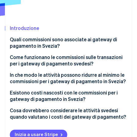
Radar
Prevenzione delle frodi
Ecosistema
Atlas
Introduzione
Costituzione di start-up
Partner
Stripe App Marketplace
Climate
Quali commissioni sono associate ai gateway di
Rimozione del carbonio
pagamento in Svezia?
Identity
Commissioni di transazione
Come funzionano le commissioni sulle transazioni
Verifica online dell'identità
per i gateway di pagamento svedesi?
Canoni mensili o di abbonamento
In che modo le attività possono ridurre al minimo le
Costi di attivazione
commissioni per i gateway di pagamento in Svezia?
Commissioni per la conversione di valuta
Ottimizza il tuo gateway di pagamento
Esistono costi nascosti con le commissioni per i
Stripe Sessions 2026
gateway di pagamento in Svezia?
Scopri come Stripe sta costruendo l'infrastruttura economi
Commissioni per bonifici o regolamenti
Dai priorità ai pagamenti locali
Guarda ora
Cosa dovrebbero considerare le attività svedesi
Commissioni aggiuntive
Riduci al minimo rimborsi e storni
quando valutano i costi dei gateway di pagamento?
Pensa al volume e all’entità dei pagamenti
I tuoi costi reali di transazione
Inizia a usare Stripe