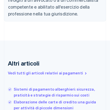
English
Français
Cina continentale
competente e abilitato all'esercizio della
简体中文
English
professione nella tua giurisdizione.
Cipro
English
Croazia
English
Italiano
Danimarca
English
Emirati Arabi Uniti
English
Estonia
English
Altri articoli
Finlandia
English
Svenska
Vedi tutti gli articoli relativi ai pagamenti
Francia
Français
English
Germania
Sistemi di pagamento alberghieri: sicurezza,
Deutsch
English
praticità e strategie di risparmio sui costi
Giappone
日本語
English
Elaborazione delle carte di credito: una guida
Gibilterra
per attività di piccole dimensioni