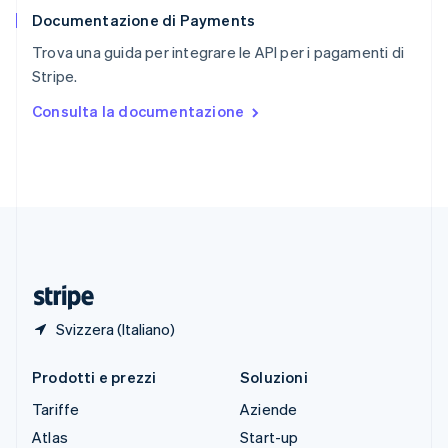
English
Documentazione di Payments
Slovenia
English
Italiano
Trova una guida per integrare le API per i pagamenti di
Spagna
Stripe.
Español
English
Stati Uniti
Consulta la documentazione
English
Español
简体中文
Svezia
Svenska
English
Svizzera
Deutsch
Français
Italiano
English
Thailandia
ไทย
English
Ungheria
English
Svizzera (Italiano)
Prodotti e prezzi
Soluzioni
Tariffe
Aziende
Atlas
Start-up