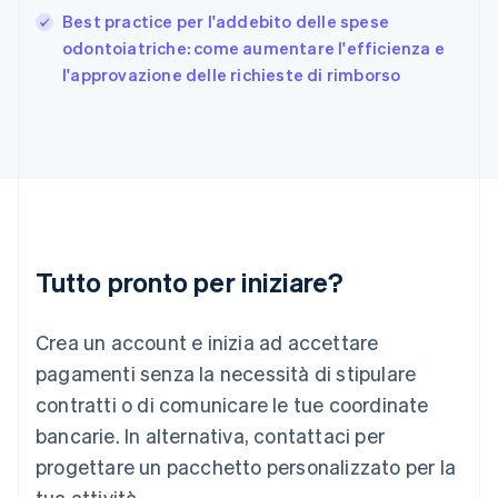
English
Best practice per l'addebito delle spese
Grecia
English
odontoiatriche: come aumentare l'efficienza e
India
l'approvazione delle richieste di rimborso
English
Irlanda
English
Italia
Italiano
English
Lettonia
English
Liechtenstein
Deutsch
English
Tutto pronto per iniziare?
Lituania
English
Crea un account e inizia ad accettare
Lussemburgo
Français
Deutsch
English
pagamenti senza la necessità di stipulare
Malaysia
contratti o di comunicare le tue coordinate
English
简体中文
Malta
bancarie. In alternativa, contattaci per
English
progettare un pacchetto personalizzato per la
Messico
tua attività.