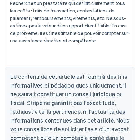
Recherchez un prestataire qui définit clairement tous
les coûts : frais de transaction, contestations de
paiement, remboursements, virements, etc. Ne sous-
estimez pas la valeur d’un support client fiable. En cas
de problème, il est inestimable de pouvoir compter sur
une assistance réactive et compétente.
Le contenu de cet article est fourni à des fins
Allemagne
informatives et pédagogiques uniquement. Il
Deutsch
English
ne saurait constituer un conseil juridique ou
Australie
fiscal. Stripe ne garantit pas l'exactitude,
English
Autriche
l'exhaustivité, la pertinence, ni l'actualité des
Deutsch
English
informations contenues dans cet article. Nous
Belgique
vous conseillons de solliciter l'avis d'un avocat
Nederlands
Français
Deutsch
English
Brésil
compétent ou d'un comptable agréé dans le