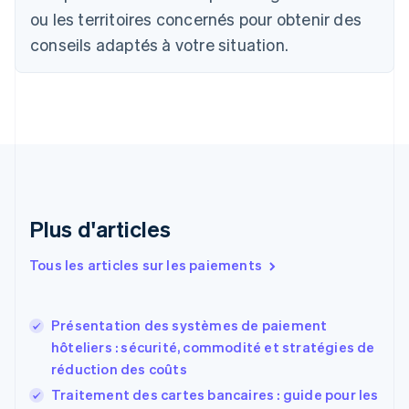
Português
English
ou les territoires concernés pour obtenir des
Bulgarie
English
conseils adaptés à votre situation.
Canada
English
Français
Chine continentale
简体中文
English
Chypre
English
Croatie
English
Italiano
Danemark
English
Plus d'articles
Émirats arabes unis
English
Tous les articles sur les paiements
Espagne
Español
English
Estonie
Présentation des systèmes de paiement
English
hôteliers : sécurité, commodité et stratégies de
États-Unis
réduction des coûts
English
Español
简体中文
Finlande
Traitement des cartes bancaires : guide pour les