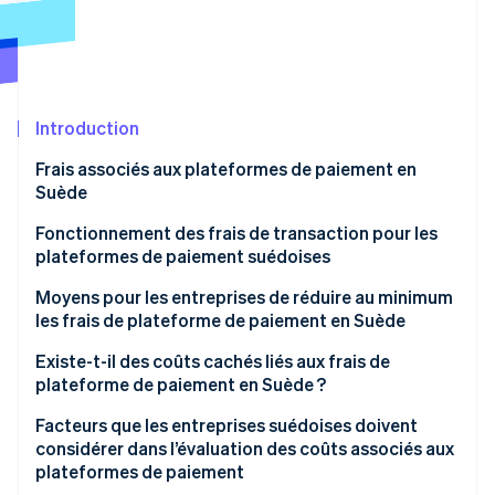
Découvrez les prochaines évolutions
Commerce en ligne
Radar
Prévention de la fraude
Écosystème
Atlas
Constitution de start-up
Introduction
Partenaires
Climate
Stripe App Marketplace
Frais associés aux plateformes de paiement en
Élimination du carbone
Suède
Identity
Vérification de l'identité
Frais de transaction
Fonctionnement des frais de transaction pour les
plateformes de paiement suédoises
Frais mensuels ou d’abonnement
Moyens pour les entreprises de réduire au minimum
Frais d’installation
les frais de plateforme de paiement en Suède
Frais de conversion de devises
Stripe Sessions 2026
Optimisez votre plateforme de paiement
Existe-t-il des coûts cachés liés aux frais de
Découvrez comment Stripe construit l’infrastructure écono
plateforme de paiement en Suède ?
Frais de virement ou de règlement
Regarder la vidéo
Privilégiez les paiements locaux
Facteurs que les entreprises suédoises doivent
Frais supplémentaires
Réduisez les remboursements et les contestations
considérer dans l’évaluation des coûts associés aux
de paiement
plateformes de paiement