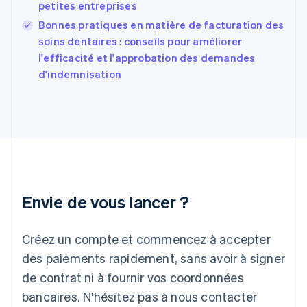
English
Svenska
petites entreprises
France
Bonnes pratiques en matière de facturation des
Français
English
soins dentaires : conseils pour améliorer
Gibraltar
English
l'efficacité et l'approbation des demandes
Grèce
d'indemnisation
English
Hongrie
English
Inde
English
Irlande
English
Italie
Italiano
English
Envie de vous lancer ?
Japon
日本語
English
Créez un compte et commencez à accepter
Lettonie
English
des paiements rapidement, sans avoir à signer
Liechtenstein
de contrat ni à fournir vos coordonnées
Deutsch
English
Lituanie
bancaires. N'hésitez pas à nous contacter