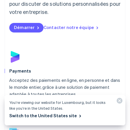
English
pour discuter de solutions personnalisées pour
Luxembourg
votre entreprise.
Français
Deutsch
English
Malaisie
English
简体中文
Démarrer
Contacter notre équipe
Malte
English
Mexique
Español
English
Norvège
English
Nouvelle-Zélande
English
Payments
Pays-Bas
Acceptez des paiements en ligne, en personne et dans
Nederlands
English
le monde entier, grâce à une solution de paiement
Pologne
English
adaptée à toutes les entreprises.
Portugal
You’re viewing our website for Luxembourg, but it looks
Découvrir Payments
Português
English
like you’re in the United States.
R.A.S. de Hong Kong, Chine
Switch to the United States site
English
简体中文
République tchèque