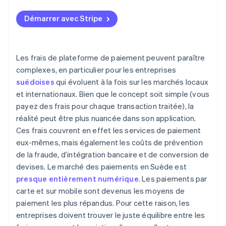
Pensez au volume et à la taille des paiements
Vos coûts de transaction réels
Démarrer avec Stripe
Surveillez vos frais
Paiements transfrontaliers
Utilisez les fonctionnalités de la plateforme à votre
Remboursements et contestations de paiement
avantage
Les frais de plateforme de paiement peuvent paraître
Préférences des consommateurs
complexes, en particulier pour les entreprises
Influencez le comportement des clients
suédoises
qui évoluent à la fois sur les marchés locaux
Flexibilité de virement
et internationaux. Bien que le concept soit simple (vous
Compatibilité à long terme
payez des frais pour chaque transaction traitée), la
réalité peut être plus nuancée dans son application.
Transparence et accompagnement
Ces frais couvrent en effet les services de paiement
eux-mêmes, mais également les coûts de prévention
de la fraude, d’intégration bancaire et de conversion de
devises. Le marché des paiements en Suède est
presque entièrement numérique
. Les paiements par
carte et sur mobile sont devenus les moyens de
paiement les plus répandus. Pour cette raison, les
entreprises doivent trouver le juste équilibre entre les