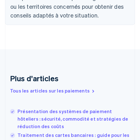
Português
English
ou les territoires concernés pour obtenir des
Bulgarie
English
conseils adaptés à votre situation.
Canada
English
Français
Chine continentale
简体中文
English
Chypre
English
Croatie
English
Italiano
Danemark
English
Plus d'articles
Émirats arabes unis
English
Tous les articles sur les paiements
Espagne
Español
English
Estonie
Présentation des systèmes de paiement
English
hôteliers : sécurité, commodité et stratégies de
États-Unis
réduction des coûts
English
Español
简体中文
Finlande
Traitement des cartes bancaires : guide pour les