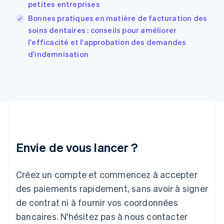
English
Svenska
petites entreprises
France
Bonnes pratiques en matière de facturation des
Français
English
soins dentaires : conseils pour améliorer
Gibraltar
English
l'efficacité et l'approbation des demandes
Grèce
d'indemnisation
English
Hongrie
English
Inde
English
Irlande
English
Italie
Italiano
English
Envie de vous lancer ?
Japon
日本語
English
Créez un compte et commencez à accepter
Lettonie
English
des paiements rapidement, sans avoir à signer
Liechtenstein
de contrat ni à fournir vos coordonnées
Deutsch
English
Lituanie
bancaires. N'hésitez pas à nous contacter