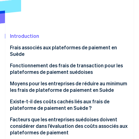
Découvrez les prochaines évolutions
Commerce en ligne
Radar
Prévention de la fraude
Écosystème
Atlas
Constitution de start-up
Introduction
Partenaires
Climate
Stripe App Marketplace
Frais associés aux plateformes de paiement en
Élimination du carbone
Suède
Identity
Vérification de l'identité
Frais de transaction
Fonctionnement des frais de transaction pour les
plateformes de paiement suédoises
Frais mensuels ou d’abonnement
Moyens pour les entreprises de réduire au minimum
Frais d’installation
les frais de plateforme de paiement en Suède
Frais de conversion de devises
Stripe Sessions 2026
Optimisez votre plateforme de paiement
Existe-t-il des coûts cachés liés aux frais de
Découvrez comment Stripe construit l’infrastructure écono
plateforme de paiement en Suède ?
Frais de virement ou de règlement
Regarder la vidéo
Privilégiez les paiements locaux
Facteurs que les entreprises suédoises doivent
Frais supplémentaires
Réduisez les remboursements et les contestations
considérer dans l’évaluation des coûts associés aux
de paiement
plateformes de paiement