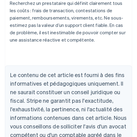
Recherchez un prestataire qui définit clairement tous
les coûts : frais de transaction, contestations de
paiement, remboursements, virements, etc. Ne sous-
estimez pas la valeur d’un support client fiable. En cas
de problème, il est inestimable de pouvoir compter sur
une assistance réactive et compétente.
Le contenu de cet article est fourni à des fins
Allemagne
informatives et pédagogiques uniquement. Il
Deutsch
English
ne saurait constituer un conseil juridique ou
Australie
fiscal. Stripe ne garantit pas l'exactitude,
English
Autriche
l'exhaustivité, la pertinence, ni l'actualité des
Deutsch
English
informations contenues dans cet article. Nous
Belgique
vous conseillons de solliciter l'avis d'un avocat
Nederlands
Français
Deutsch
English
Brésil
compétent ou d'un comptable agréé dans le