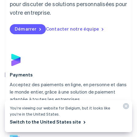
English
pour discuter de solutions personnalisées pour
Luxembourg
votre entreprise.
Français
Deutsch
English
Malaisie
English
简体中文
Démarrer
Contacter notre équipe
Malte
English
Mexique
Español
English
Norvège
English
Nouvelle-Zélande
English
Payments
Pays-Bas
Acceptez des paiements en ligne, en personne et dans
Nederlands
English
le monde entier, grâce à une solution de paiement
Pologne
English
adaptée à toutes les entreprises.
Portugal
You’re viewing our website for Belgium, but it looks like
Découvrir Payments
Português
English
you’re in the United States.
R.A.S. de Hong Kong, Chine
Switch to the United States site
English
简体中文
République tchèque