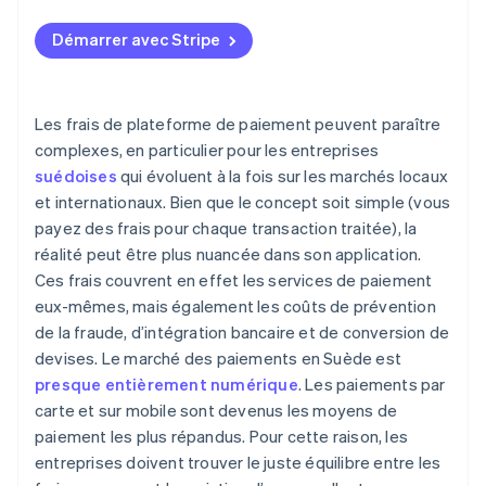
Pensez au volume et à la taille des paiements
Vos coûts de transaction réels
Démarrer avec Stripe
Surveillez vos frais
Paiements transfrontaliers
Utilisez les fonctionnalités de la plateforme à votre
Remboursements et contestations de paiement
avantage
Les frais de plateforme de paiement peuvent paraître
Préférences des consommateurs
complexes, en particulier pour les entreprises
Influencez le comportement des clients
suédoises
qui évoluent à la fois sur les marchés locaux
Flexibilité de virement
et internationaux. Bien que le concept soit simple (vous
Compatibilité à long terme
payez des frais pour chaque transaction traitée), la
réalité peut être plus nuancée dans son application.
Transparence et accompagnement
Ces frais couvrent en effet les services de paiement
eux-mêmes, mais également les coûts de prévention
de la fraude, d’intégration bancaire et de conversion de
devises. Le marché des paiements en Suède est
presque entièrement numérique
. Les paiements par
carte et sur mobile sont devenus les moyens de
paiement les plus répandus. Pour cette raison, les
entreprises doivent trouver le juste équilibre entre les