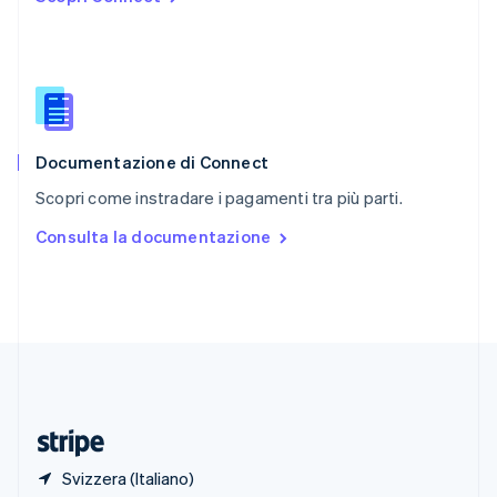
Romania
English
Singapore
English
简体中文
Slovacchia
English
Slovenia
English
Italiano
Documentazione di Connect
Spagna
Scopri come instradare i pagamenti tra più parti.
Español
English
Stati Uniti
Consulta la documentazione
English
Español
简体中文
Svezia
Svenska
English
Svizzera
Deutsch
Français
Italiano
English
Thailandia
ไทย
English
Ungheria
English
Svizzera (Italiano)