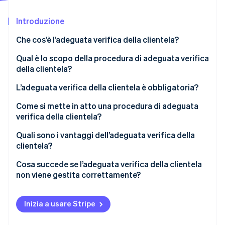
Scopri cosa ti aspetta
Introduzione
Radar
Ecosistema
Prevenzione delle frodi
Che cos’è l’adeguata verifica della clientela?
Partner
Atlas
Stripe App Marketplace
Costituzione di start-up
Qual è lo scopo della procedura di adeguata verifica
della clientela?
Climate
Rimozione del carbonio
L’adeguata verifica della clientela è obbligatoria?
Identity
Verifica online dell'identità
Come si mette in atto una procedura di adeguata
verifica della clientela?
Quali sono i vantaggi dell’adeguata verifica della
clientela?
Stripe Sessions 2026
Cosa succede se l’adeguata verifica della clientela
Scopri come Stripe sta costruendo l'infrastruttura economi
non viene gestita correttamente?
Guarda ora
Inizia a usare Stripe