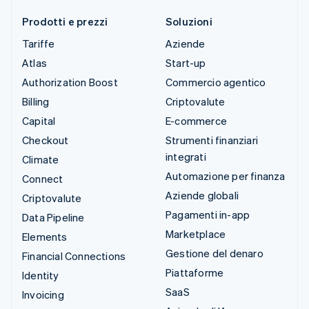
Prodotti e prezzi
Soluzioni
Tariffe
Aziende
Atlas
Start-up
Authorization Boost
Commercio agentico
Billing
Criptovalute
Capital
E-commerce
Checkout
Strumenti finanziari
integrati
Climate
Automazione per finanza
Connect
Aziende globali
Criptovalute
Pagamenti in-app
Data Pipeline
Marketplace
Elements
Gestione del denaro
Financial Connections
Piattaforme
Identity
SaaS
Invoicing