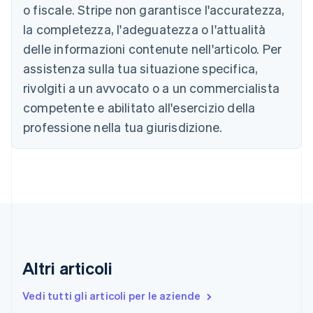
Brasile
o fiscale. Stripe non garantisce l'accuratezza,
Português
English
la completezza, l'adeguatezza o l'attualità
Bulgaria
English
delle informazioni contenute nell'articolo. Per
Canada
assistenza sulla tua situazione specifica,
English
Français
Cina continentale
rivolgiti a un avvocato o a un commercialista
简体中文
English
competente e abilitato all'esercizio della
Cipro
professione nella tua giurisdizione.
English
Croazia
English
Italiano
Danimarca
English
Emirati Arabi Uniti
English
Estonia
English
Finlandia
Altri articoli
English
Svenska
Francia
Vedi tutti gli articoli per le aziende
Français
English