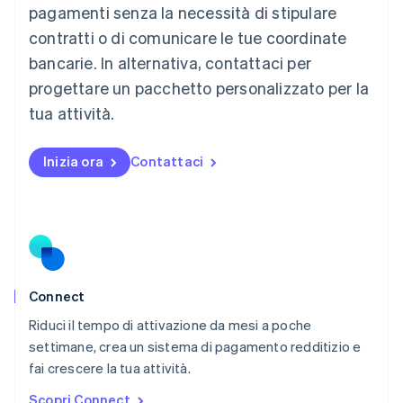
Malaysia
pagamenti senza la necessità di stipulare
English
简体中文
contratti o di comunicare le tue coordinate
Malta
English
bancarie. In alternativa, contattaci per
Messico
progettare un pacchetto personalizzato per la
Español
English
Norvegia
tua attività.
English
Nuova Zelanda
Inizia ora
Contattaci
English
Paesi Bassi
Nederlands
English
Polonia
English
Portogallo
Português
English
RAS di Hong Kong, Cina
Connect
English
简体中文
Riduci il tempo di attivazione da mesi a poche
Regno Unito
English
settimane, crea un sistema di pagamento redditizio e
Repubblica Ceca
fai crescere la tua attività.
English
Scopri Connect