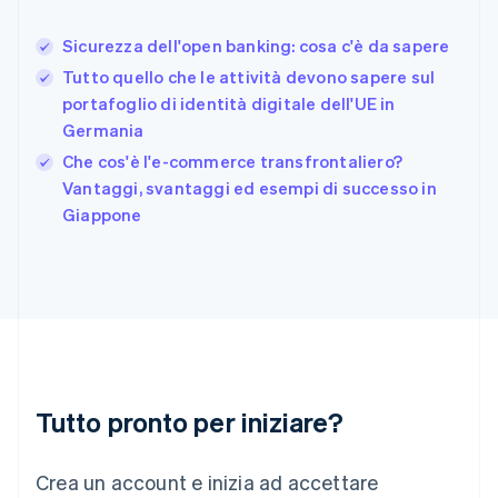
Germania
Deutsch
English
Sicurezza dell'open banking: cosa c'è da sapere
Giappone
日本語
English
Tutto quello che le attività devono sapere sul
Gibilterra
portafoglio di identità digitale dell'UE in
English
Germania
Grecia
English
Che cos'è l'e-commerce transfrontaliero?
India
Vantaggi, svantaggi ed esempi di successo in
English
Giappone
Irlanda
English
Italia
Italiano
English
Lettonia
English
Liechtenstein
Deutsch
English
Lituania
Tutto pronto per iniziare?
English
Lussemburgo
Crea un account e inizia ad accettare
Français
Deutsch
English