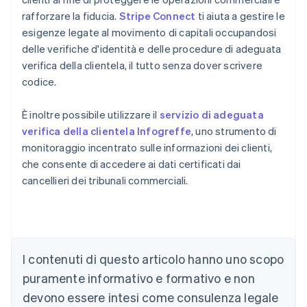
rafforzare la fiducia.
Stripe Connect
ti aiuta a gestire le
esigenze legate al movimento di capitali occupandosi
delle verifiche d'identità e delle procedure di adeguata
verifica della clientela, il tutto senza dover scrivere
codice.
È inoltre possibile utilizzare il
servizio di adeguata
verifica della clientela Infogreffe
, uno strumento di
monitoraggio incentrato sulle informazioni dei clienti,
che consente di accedere ai dati certificati dai
cancellieri dei tribunali commerciali.
Australia
English
Austria
I contenuti di questo articolo hanno uno scopo
Deutsch
English
puramente informativo e formativo e non
Belgio
devono essere intesi come consulenza legale
Nederlands
Français
Deutsch
English