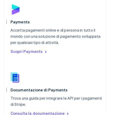
Polonia
English
Portogallo
Português
English
Payments
RAS di Hong Kong, Cina
Accetta pagamenti online e di persona in tutto il
English
简体中文
Regno Unito
mondo con una soluzione di pagamento sviluppata
English
per qualsiasi tipo di attività.
Repubblica Ceca
Scopri Payments
English
Romania
English
Singapore
English
简体中文
Slovacchia
English
Slovenia
Documentazione di Payments
English
Italiano
Trova una guida per integrare le API per i pagamenti
Spagna
di Stripe.
Español
English
Stati Uniti
Consulta la documentazione
English
Español
简体中文