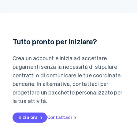
Italia
Italiano
English
Lettonia
English
Liechtenstein
Deutsch
English
Tutto pronto per iniziare?
Lituania
English
Lussemburgo
Crea un account e inizia ad accettare
Français
Deutsch
English
pagamenti senza la necessità di stipulare
Malaysia
contratti o di comunicare le tue coordinate
English
简体中文
Malta
bancarie. In alternativa, contattaci per
English
progettare un pacchetto personalizzato per
Messico
la tua attività.
Español
English
Norvegia
English
Inizia ora
Contattaci
Nuova Zelanda
English
Paesi Bassi
Nederlands
English