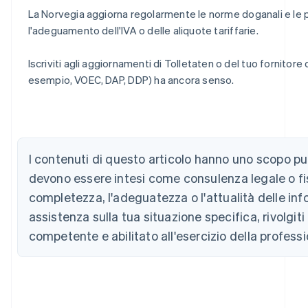
La Norvegia aggiorna regolarmente le norme doganali e le
l'adeguamento dell'IVA o delle aliquote tariffarie.
Iscriviti agli aggiornamenti di Tolletaten o del tuo fornitore d
Australia
esempio, VOEC, DAP, DDP) ha ancora senso.
English
Austria
Deutsch
English
Belgio
Nederlands
Français
Deutsch
English
Brasile
I contenuti di questo articolo hanno uno scopo p
Português
English
devono essere intesi come consulenza legale o fis
Bulgaria
completezza, l'adeguatezza o l'attualità delle inf
English
Canada
assistenza sulla tua situazione specifica, rivolgi
English
Français
competente e abilitato all'esercizio della professi
Cina continentale
简体中文
English
Cipro
English
Croazia
English
Italiano