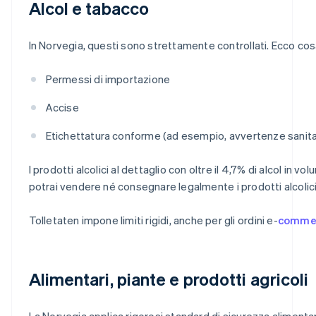
Alcol e tabacco
In Norvegia, questi sono strettamente controllati. Ecco cos
Permessi di importazione
Accise
Etichettatura conforme (ad esempio, avvertenze sanitari
I prodotti alcolici al dettaglio con oltre il 4,7% di alcol
potrai vendere né consegnare legalmente i prodotti alcolici
Tolletaten impone limiti rigidi, anche per gli ordini e-
comme
Alimentari, piante e prodotti agricoli
La Norvegia applica rigorosi standard di sicurezza alimentare