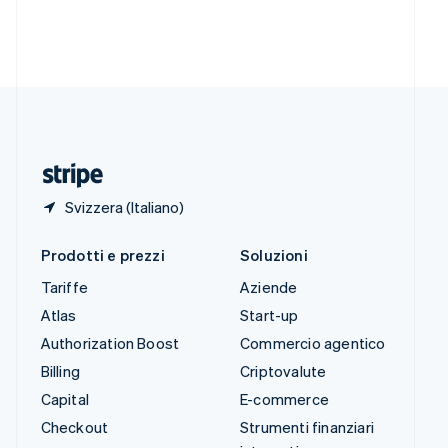
Svezia
Svenska
English
Svizzera
Deutsch
Français
Italiano
English
Thailandia
ไทย
English
Ungheria
English
Svizzera (Italiano)
Prodotti e prezzi
Soluzioni
Tariffe
Aziende
Atlas
Start-up
Authorization Boost
Commercio agentico
Billing
Criptovalute
Capital
E-commerce
Checkout
Strumenti finanziari