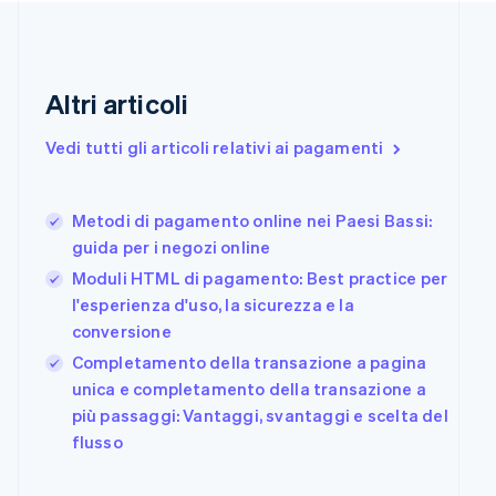
Danimarca
English
Emirati Arabi Uniti
English
Altri articoli
Estonia
English
Vedi tutti gli articoli relativi ai pagamenti
Finlandia
English
Svenska
Francia
Metodi di pagamento online nei Paesi Bassi:
Français
English
guida per i negozi online
Germania
Deutsch
English
Moduli HTML di pagamento: Best practice per
Giappone
l'esperienza d'uso, la sicurezza e la
日本語
English
conversione
Gibilterra
Completamento della transazione a pagina
English
Grecia
unica e completamento della transazione a
English
più passaggi: Vantaggi, svantaggi e scelta del
India
flusso
English
Irlanda
English