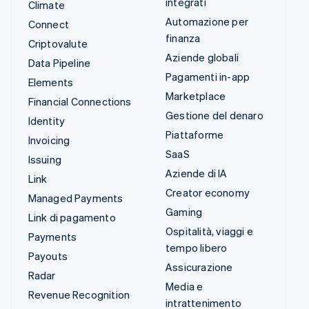
integrati
Climate
Automazione per
Connect
finanza
Criptovalute
Aziende globali
Data Pipeline
Pagamenti in-app
Elements
Marketplace
Financial Connections
Gestione del denaro
Identity
Piattaforme
Invoicing
SaaS
Issuing
Aziende di IA
Link
Creator economy
Managed Payments
Gaming
Link di pagamento
Ospitalità, viaggi e
Payments
tempo libero
Payouts
Assicurazione
Radar
Media e
Revenue Recognition
intrattenimento