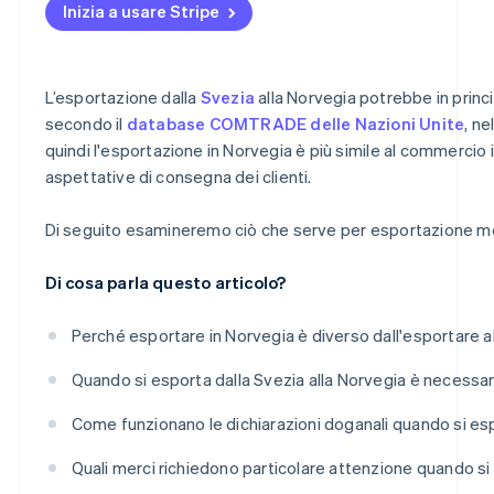
Inizia a usare Stripe
Attendi l’autorizzazione, comprese le eventuali ispezion
Prodotti farmaceutici, integratori e prodotti chimici
Prepara in anticipo l’IVA e le registrazioni
Conservare i registri
Armi, articoli per la difesa o beni con duplice utilizzo
Gestisci correttamente la documentazione
L’esportazione dalla
Svezia
alla Norvegia potrebbe in princ
Abbigliamento e tessili
Lavora con un partner logistico che conosce il percors
secondo il
database COMTRADE delle Nazioni Unite
, ne
quindi l'esportazione in Norvegia è più simile al commercio
Accise e imposte speciali
Fare attenzione alle limitazioni o alle imposte
aspettative di consegna dei clienti.
Facilita il pagamento e i prezzi per i tuoi clienti
Di seguito esamineremo ciò che serve per esportazione merci
Tieni informati i tuoi clienti
Controlla le modifiche della normativa
Di cosa parla questo articolo?
Perché esportare in Norvegia è diverso dall'esportare al
Quando si esporta dalla Svezia alla Norvegia è necessaria
Come funzionano le dichiarazioni doganali quando si es
Quali merci richiedono particolare attenzione quando si