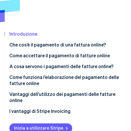
Scopri cosa ti aspetta
Radar
Ecosistema
Prevenzione delle frodi
Partner
Atlas
Stripe App Marketplace
Costituzione di start-up
Introduzione
Climate
Che cos’è il pagamento di una fattura online?
Rimozione del carbonio
Come accettare il pagamento di fatture online
Identity
Verifica online dell'identità
A cosa servono i pagamenti delle fatture online?
Come funziona l’elaborazione del pagamento delle
fatture online
Vantaggi dell’utilizzo dei pagamenti delle fatture
Stripe Sessions 2026
online
Scopri come Stripe sta costruendo l'infrastruttura economi
Guarda ora
I vantaggi di Stripe Invoicing
Inizia a utilizzare Stripe