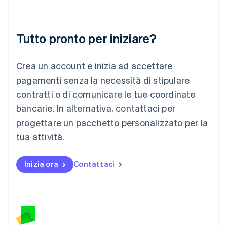
Liechtenstein
Deutsch
English
Lituania
Tutto pronto per iniziare?
English
Lussemburgo
Crea un account e inizia ad accettare
Français
Deutsch
English
Malaysia
pagamenti senza la necessità di stipulare
English
简体中文
contratti o di comunicare le tue coordinate
Malta
English
bancarie. In alternativa, contattaci per
Messico
progettare un pacchetto personalizzato per la
Español
English
Norvegia
tua attività.
English
Nuova Zelanda
Inizia ora
Contattaci
English
Paesi Bassi
Nederlands
English
Polonia
English
Portogallo
Português
English