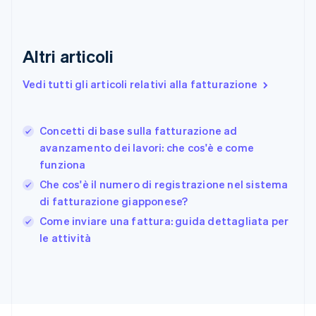
Estonia
English
Finlandia
Altri articoli
English
Svenska
Francia
Vedi tutti gli articoli relativi alla fatturazione
Français
English
Germania
Deutsch
English
Concetti di base sulla fatturazione ad
Giappone
日本語
English
avanzamento dei lavori: che cos'è e come
Gibilterra
funziona
English
Che cos'è il numero di registrazione nel sistema
Grecia
di fatturazione giapponese?
English
India
Come inviare una fattura: guida dettagliata per
English
le attività
Irlanda
English
Italia
Italiano
English
Lettonia
English