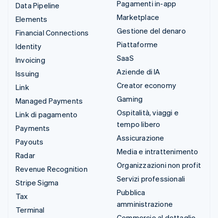
Pagamenti in-app
Data Pipeline
Marketplace
Elements
Gestione del denaro
Financial Connections
Piattaforme
Identity
SaaS
Invoicing
Aziende di IA
Issuing
Creator economy
Link
Gaming
Managed Payments
Ospitalità, viaggi e
Link di pagamento
tempo libero
Payments
Assicurazione
Payouts
Media e intrattenimento
Radar
Organizzazioni non profit
Revenue Recognition
Servizi professionali
Stripe Sigma
Pubblica
Tax
amministrazione
Terminal
Commercio al dettaglio