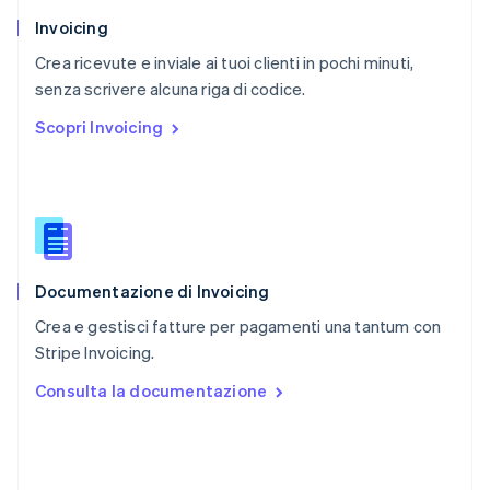
RAS di Hong Kong, Cina
Invoicing
English
简体中文
Crea ricevute e inviale ai tuoi clienti in pochi minuti,
Regno Unito
English
senza scrivere alcuna riga di codice.
Repubblica Ceca
Scopri Invoicing
English
Romania
English
Singapore
English
简体中文
Slovacchia
English
Documentazione di Invoicing
Slovenia
English
Italiano
Crea e gestisci fatture per pagamenti una tantum con
Spagna
Stripe Invoicing.
Español
English
Stati Uniti
Consulta la documentazione
English
Español
简体中文
Svezia
Svenska
English
Svizzera
Deutsch
Français
Italiano
English