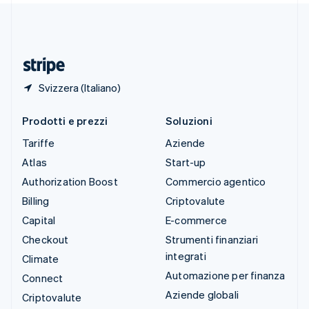
Thailandia
ไทย
English
Ungheria
English
Svizzera (Italiano)
Prodotti e prezzi
Soluzioni
Tariffe
Aziende
Atlas
Start-up
Authorization Boost
Commercio agentico
Billing
Criptovalute
Capital
E-commerce
Checkout
Strumenti finanziari
integrati
Climate
Automazione per finanza
Connect
Aziende globali
Criptovalute