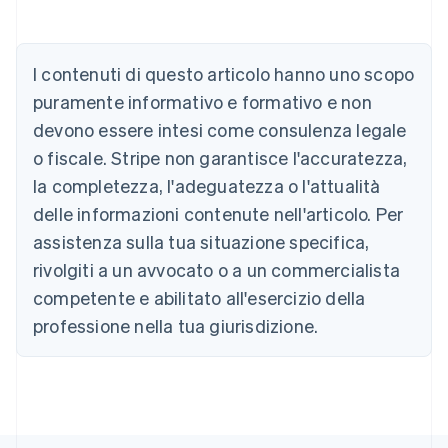
Australia
English
Austria
I contenuti di questo articolo hanno uno scopo
Deutsch
English
puramente informativo e formativo e non
Belgio
devono essere intesi come consulenza legale
Nederlands
Français
Deutsch
English
Brasile
o fiscale. Stripe non garantisce l'accuratezza,
Português
English
la completezza, l'adeguatezza o l'attualità
Bulgaria
English
delle informazioni contenute nell'articolo. Per
Canada
assistenza sulla tua situazione specifica,
English
Français
Cina continentale
rivolgiti a un avvocato o a un commercialista
简体中文
English
competente e abilitato all'esercizio della
Cipro
professione nella tua giurisdizione.
English
Croazia
English
Italiano
Danimarca
English
Emirati Arabi Uniti
English