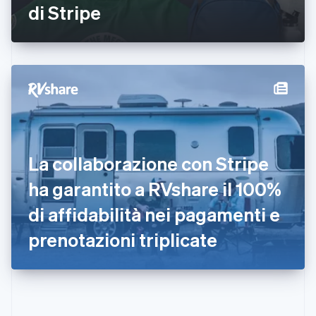
di Stripe
Francia
Français
English
Germania
Deutsch
English
Giappone
日本語
English
Gibilterra
English
Grecia
English
India
La collaborazione con Stripe
English
Irlanda
ha garantito a RVshare il 100%
English
di affidabilità nei pagamenti e
Italia
Italiano
English
prenotazioni triplicate
Lettonia
English
Liechtenstein
Deutsch
English
Lituania
English