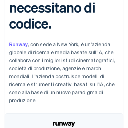
necessitano di
utente
Automazione
Gestione del denaro
Gestire gli
flessibile
Metodi di
della contabilità
Roadmap del prodotto
Piattaforme
abbonamenti
pagamento
Stripe Sigma
Conferenza annuale
SaaS
Offrire addebiti in base
codice.
Accesso a
Report
Sessions
all'utilizzo
oltre 125
personalizzati
Lavora con noi
Emettere carte
Terminal
Data Pipeline
Sala stampa
garantite da stablecoin
Pagamenti di
Sincronizzazione
Stripe Press
Per settore
persona
dei dati
Esegui il provisioning e
Runway
, con sede a New York, è un'azienda
Authorization
gestisci i servizi con gli
Boost
Aziende di IA
agenti
globale di ricerca e media basate sull'IA, che
Accettazione
Creator economy
Recapiti
collabora con i migliori studi cinematografici,
ottimizzata
Gaming
Link
Ospitalità, viaggi e
Contattaci
società di produzione, agenzie e marchi
Pagamento
tempo libero
Diventa nostro partner
Risorse
Assicurazione
mondiali. L'azienda costruisce modelli di
accelerato
Media e
Financial
ricerca e strumenti creativi basati sull'IA, che
intrattenimento
Integrazioni app
Connections
Organizzazioni non
Esempi di codice
Conti finanziari
sono alla base di un nuovo paradigma di
profit
Blog per sviluppatori
collegati
produzione.
Servizi professionali
Stato dell'API
Pubblica
amministrazione
Commercio al dettaglio
Altro
Product roadmap