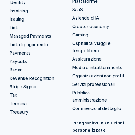
Piattaforme
Identity
SaaS
Invoicing
Aziende di IA
Issuing
Creator economy
Link
Gaming
Managed Payments
Ospitalità, viaggi e
Link di pagamento
tempo libero
Payments
Assicurazione
Payouts
Media e intrattenimento
Radar
Organizzazioni non profit
Revenue Recognition
Servizi professionali
Stripe Sigma
Pubblica
Tax
amministrazione
Terminal
Commercio al dettaglio
Treasury
Integrazioni e soluzioni
personalizzate