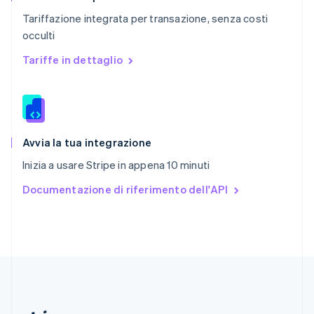
Repubblica Ceca
Tariffazione integrata per transazione, senza costi
English
occulti
Romania
English
Tariffe in dettaglio
Singapore
English
简体中文
Slovacchia
English
Slovenia
English
Italiano
Avvia la tua integrazione
Spagna
Inizia a usare Stripe in appena 10 minuti
Español
English
Stati Uniti
Documentazione di riferimento dell'API
English
Español
简体中文
Svezia
Svenska
English
Svizzera
Deutsch
Français
Italiano
English
Thailandia
ไทย
English
Ungheria
English