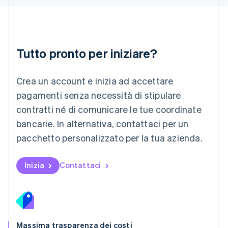
Lussemburgo
Français
Deutsch
English
Malaysia
English
简体中文
Tutto pronto per iniziare?
Malta
English
Messico
Crea un account e inizia ad accettare
Español
English
Norvegia
pagamenti senza necessità di stipulare
English
contratti né di comunicare le tue coordinate
Nuova Zelanda
bancarie. In alternativa, contattaci per un
English
Paesi Bassi
pacchetto personalizzato per la tua azienda.
Nederlands
English
Polonia
English
Inizia
Contattaci
Portogallo
Português
English
RAS di Hong Kong, Cina
English
简体中文
Regno Unito
English
Massima trasparenza dei costi