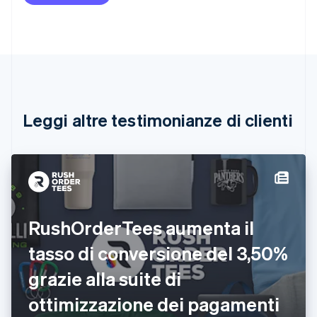
Belgio
Nederlands
Français
Deutsch
English
Brasile
Português
English
Bulgaria
English
Canada
English
Français
Leggi altre testimonianze di clienti
Cina continentale
简体中文
English
Cipro
English
Croazia
English
Italiano
Danimarca
RushOrderTees aumenta il
English
Emirati Arabi Uniti
tasso di conversione del 3,50%
English
Estonia
grazie alla suite di
English
ottimizzazione dei pagamenti
Finlandia
English
Svenska