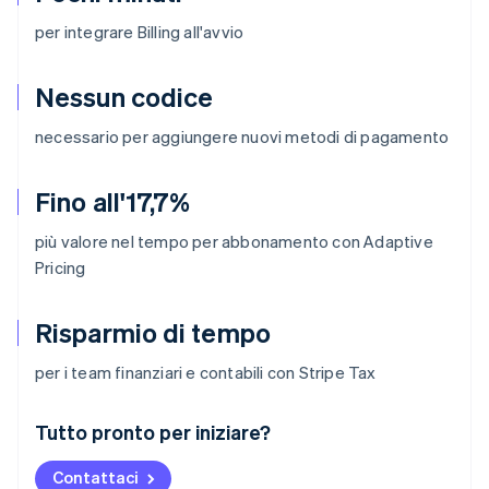
per integrare Billing all'avvio
Nessun codice
necessario per aggiungere nuovi metodi di pagamento
Fino all'17,7%
più valore nel tempo per abbonamento con Adaptive
Pricing
Risparmio di tempo
per i team finanziari e contabili con Stripe Tax
Australia
Tutto pronto per iniziare?
English
Austria
Contattaci
Deutsch
English