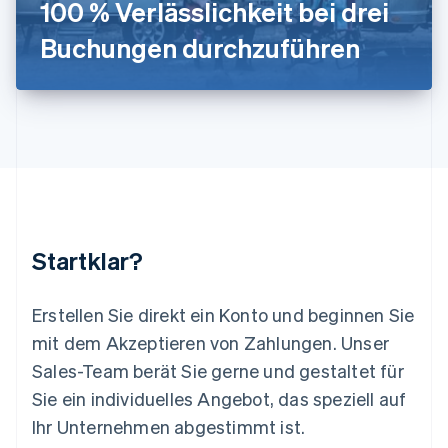
100 % Verlässlichkeit bei drei
English
Luxemburg
Buchungen durchzuführen
Français
Deutsch
English
Malaysia
English
简体中文
Malta
English
Mexiko
Español
English
Neuseeland
English
Niederlande
Nederlands
English
Startklar?
Norwegen
English
Österreich
Erstellen Sie direkt ein Konto und beginnen Sie
Deutsch
English
mit dem Akzeptieren von Zahlungen. Unser
Polen
Sales-Team berät Sie gerne und gestaltet für
English
Portugal
Sie ein individuelles Angebot, das speziell auf
Português
English
Ihr Unternehmen abgestimmt ist.
Rumänien