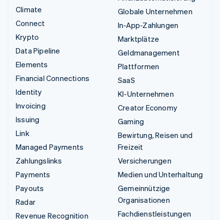
Climate
Globale Unternehmen
Connect
In-App-Zahlungen
Krypto
Marktplätze
Data Pipeline
Geldmanagement
Elements
Plattformen
Financial Connections
SaaS
Identity
KI-Unternehmen
Invoicing
Creator Economy
Issuing
Gaming
Link
Bewirtung, Reisen und
Managed Payments
Freizeit
Zahlungslinks
Versicherungen
Payments
Medien und Unterhaltung
Payouts
Gemeinnützige
Organisationen
Radar
Fachdienstleistungen
Revenue Recognition