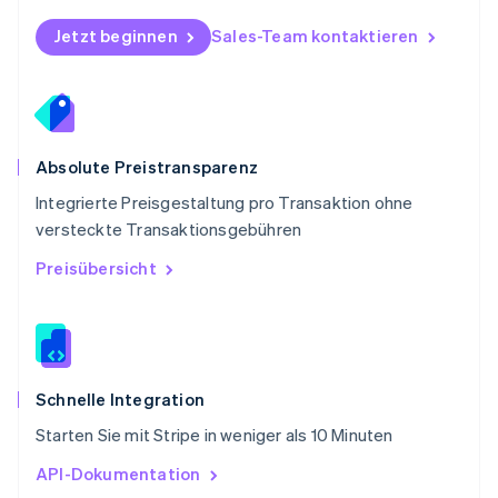
English
Schweden
Jetzt beginnen
Sales-Team kontaktieren
Svenska
English
Schweiz
Deutsch
Français
Italiano
English
Singapur
English
简体中文
Slowakei
Absolute Preistransparenz
English
Integrierte Preisgestaltung pro Transaktion ohne
Slowenien
versteckte Transaktionsgebühren
English
Italiano
Sonderverwaltungsregion Hongkong,
Preisübersicht
China
English
简体中文
Spanien
Español
English
Thailand
ไทย
English
Schnelle Integration
Tschechische Republik
Starten Sie mit Stripe in weniger als 10 Minuten
English
Ungarn
API-Dokumentation
English