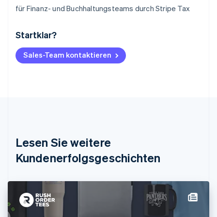
für Finanz- und Buchhaltungsteams durch Stripe Tax
Startklar?
Australien
English
Belgien
Sales-Team kontaktieren
Nederlands
Français
Deutsch
English
Brasilien
Português
English
Bulgarien
English
Dänemark
English
Deutschland
Lesen Sie weitere
Deutsch
English
Estland
Kundenerfolgsgeschichten
English
Festlandchina
简体中文
English
Finnland
English
Svenska
Frankreich