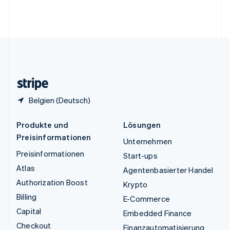
Vereinigte Arabische Emirate
English
Vereinigte Staaten
English
Español
简体中文
Vereinigtes Königreich
English
Zypern
English
Belgien (Deutsch)
Produkte und
Lösungen
Preisinformationen
Unternehmen
Preisinformationen
Start-ups
Atlas
Agentenbasierter Handel
Authorization Boost
Krypto
Billing
E-Commerce
Capital
Embedded Finance
Checkout
Finanzautomatisierung