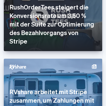
Français
English
RushOrderTees steigert die
Gibraltar
English
Konversionsrate um 3,50 %
Griechenland
English
mit der Suite zur Optimierung
Indien
des Bezahlvorgangs von
English
Irland
Stripe
English
Italien
Italiano
English
Japan
日本語
English
Kanada
English
Français
Kroatien
English
Italiano
Lettland
English
RVshare arbeitet mit Stripe
Liechtenstein
Deutsch
English
zusammen, um Zahlungen mit
Litauen