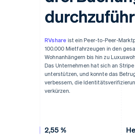
Optimierung der
Datensynchronisier
Autorisierungsraten
durchzufüh
Link
Beschleunigter Bezahlvorgang
Financial Connections
Verbundene Finanzdaten
RVshare
ist ein Peer-to-Peer-Markt
100.000 Mietfahrzeugen in den ge
Wohnanhängern bis hin zu Luxuswoh
Das Unternehmen hat sich an Stripe
unterstützen, und konnte das Betr
verbessern, die Identitätsverifizier
verkürzen.
2,55 %
He