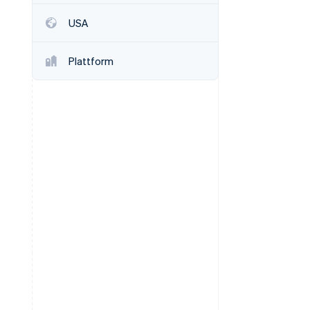
USA
Stripe-Sessions 2026
Erfahren Sie, wie Stripe
Plattform
Lösungen für die
Wirtschaftsinfrastruktur
für KI aufbaut.
Jetzt ansehen