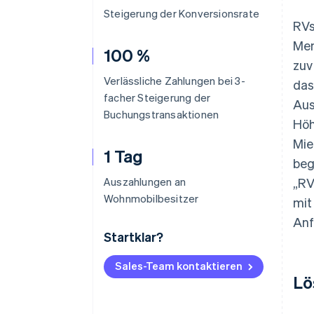
Steigerung der Konversionsrate
RVs
Men
100 %
zuv
Verlässliche Zahlungen bei 3-
das
facher Steigerung der
Aus
Buchungstransaktionen
Höh
Mie
1 Tag
beg
Auszahlungen an
„RV
Wohnmobilbesitzer
mit
Anf
Startklar?
Sales-Team kontaktieren
Lö