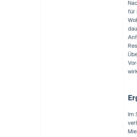
Nac
für
Woh
dau
Anf
Res
Übe
Vor
wir
Er
Im 
ver
Mie