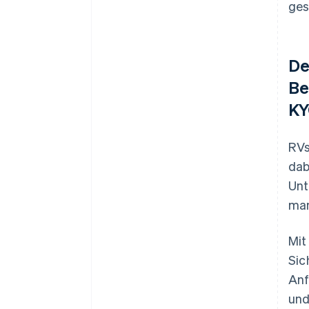
ges
De
Be
KY
RVs
dab
Unt
man
Mit
Sic
Anf
und