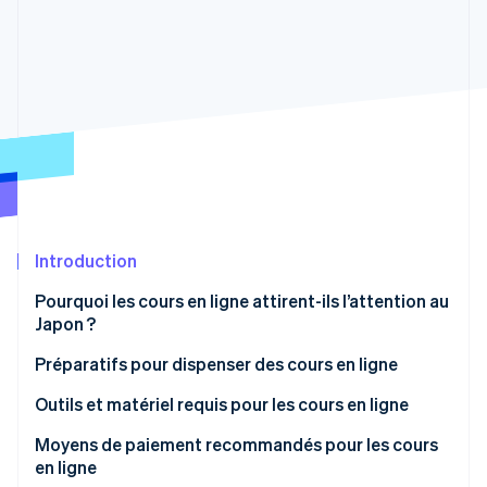
Découvrez les prochaines évolutions
Commerce en ligne
Radar
Prévention de la fraude
Écosystème
Atlas
Constitution de start-up
Partenaires
Climate
Stripe App Marketplace
Élimination du carbone
Identity
Vérification de l'identité
Introduction
Pourquoi les cours en ligne attirent-ils l’attention au
Japon ?
Stripe Sessions 2026
Utiliser le temps efficacement
Préparatifs pour dispenser des cours en ligne
Découvrez comment Stripe construit l’infrastructure écono
Regarder la vidéo
Apprendre partout
Décider du format des cours
Outils et matériel requis pour les cours en ligne
Revoir les cours
Choisir le contenu des cours et le public cible
Outils et systèmes de diffusion
Moyens de paiement recommandés pour les cours
en ligne
Déterminer la tarification
Équipement de tournage