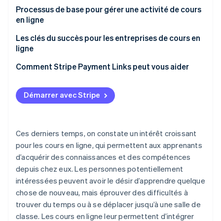
Paiements par carte de crédit
Processus de base pour gérer une activité de cours
Systèmes de réservation et de contact
en ligne
Paiements mobiles
Promouvoir et attirer des apprenants
Les clés du succès pour les entreprises de cours en
Virements bancaires
ligne
Envoyer les informations sur les cours et les liens de
participation
Répéter les cours
Comment Stripe Payment Links peut vous aider
Tester l’équipement
Simplifier le contenu
Démarrer avec Stripe
Assurer le suivi après les cours
Partager des tutoriels vidéo
Mettre en place un environnement de paiement
simplifié grâce aux paiements par lien
Ces derniers temps, on constate un intérêt croissant
pour les cours en ligne, qui permettent aux apprenants
d’acquérir des connaissances et des compétences
depuis chez eux. Les personnes potentiellement
intéressées peuvent avoir le désir d’apprendre quelque
chose de nouveau, mais éprouver des difficultés à
trouver du temps ou à se déplacer jusqu’à une salle de
classe. Les cours en ligne leur permettent d’intégrer