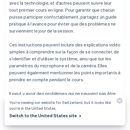
avec la technologie, et d’autres peuvent suivre leur
tout premier cours en ligne. Pour garantir que chacun
puisse participer confortablement, partagez un guide
pratique à l’avance pour éviter que des problèmes ne
surviennent le jour de la session.
Ces instructions peuvent inclure des explications vidéo
simples à comprendre sur la façon de se connecter, de
s’identifier et d’utiliser le système, ainsi que sur les
paramètres du microphone et de la caméra. Elles
peuvent également mentionner les points importants à
prendre en compte pendant le cours.
Il peut y avoir des problèmes qui ne peuvent pas être
résolus simplement en lisant le manuel. Par
You’re viewing our website for Switzerland, but it looks like
conséquent, il est important de mettre en place un
you’re in the United States.
canal d’assistance où les participants peuvent vous
Switch to the United States site
contacter à tout moment.