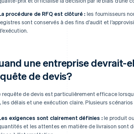
qualité-prix et officialise la décision par le biais d’un
La procédure de RFQ est clôturé :
les fournisseurs no
registres sont conservés à des fins d’audit et l’approv
d’exécution.
and une entreprise devrait-ell
equête de devis?
 requête de devis est particulièrement efficace lorsque
x, les délais et une exécution claire. Plusieurs scénarios 
Les exigences sont clairement définies :
le produit ou
quantités et les attentes en matière de livraison sont dé