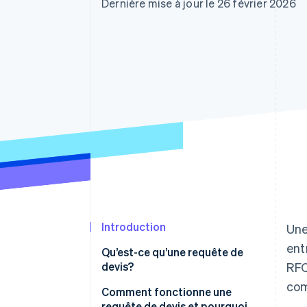
Authorization Boost
Dernière mise à jour le 26 février 2026
Optimisation des acceptations
Link
Paiements accélérés
Introduction
Une
ent
Qu’est-ce qu’une requête de
devis?
RFQ
com
Comment fonctionne une
requête de devis et pourquoi