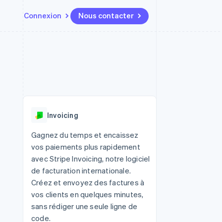
Connexion
Nous contacter
Ressources
Écosystème
Contact
t places de
Plus
Intégrations d'applications
Partenaires
Nous contacter
Product roadmap
ssions
Exemples de code
Stripe App Marketplace
Devenir partenaire
Découvrez ce qui vous attend
Blog des développeurs
r les
rs
État des API
Radar
Prévention de la fraude
Invoicing
Atlas
tif
Constitution d'une entreprise
Gagnez du temps et encaissez
vos paiements plus rapidement
Climate
Élimination du carbone
avec Stripe Invoicing, notre logiciel
de facturation internationale.
Identity
Vérification de l'identité
Créez et envoyez des factures à
vos clients en quelques minutes,
sans rédiger une seule ligne de
code.