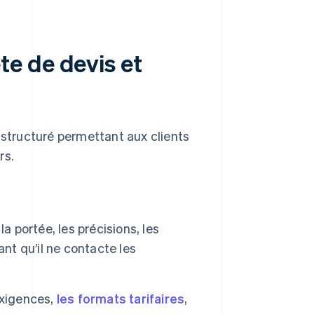
e de devis et
 structuré permettant aux clients
rs.
 la portée, les précisions, les
nt qu’il ne contacte les
 exigences,
les formats tarifaires
,