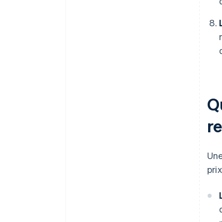
Qu
r
Une
pri