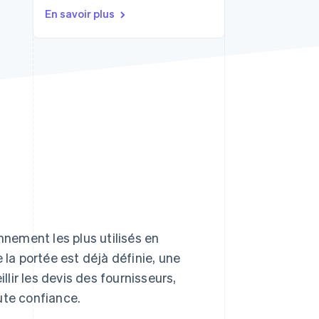
En savoir plus
Stripe Sessions 2026
Découvrez comment
Stripe construit
l’infrastructure
économique pour l’IA.
Regarder
nnement les plus utilisés en
la portée est déjà définie, une
lir les devis des fournisseurs,
ute confiance.