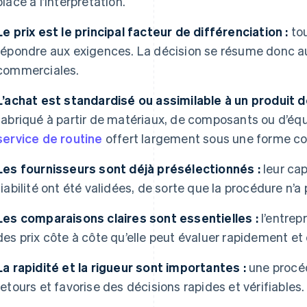
place à l’interprétation.
Le prix est le principal facteur de différenciation :
tou
répondre aux exigences. La décision se résume donc au
commerciales.
L’achat est standardisé ou assimilable à un produit d
fabriqué à partir de matériaux, de composants ou d’équ
service de routine
offert largement sous une forme c
Les fournisseurs sont déjà présélectionnés :
leur cap
fiabilité ont été validées, de sorte que la procédure n’a
Les comparaisons claires sont essentielles :
l’entrep
des prix côte à côte qu’elle peut évaluer rapidement et
La rapidité et la rigueur sont importantes :
une procéd
retours et favorise des décisions rapides et vérifiables.