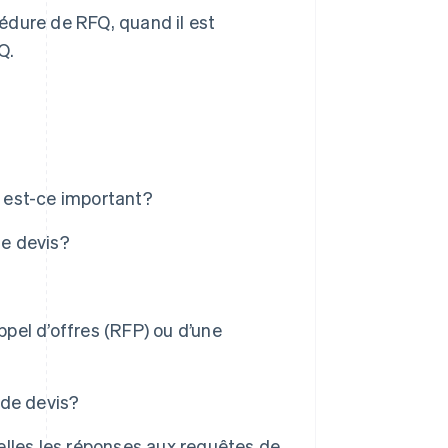
édure de RFQ, quand il est
Q.
 est-ce important?
de devis?
ppel d’offres (RFP) ou d’une
 de devis?
lles les réponses aux requêtes de