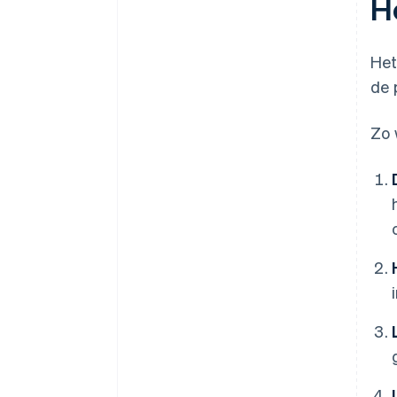
H
Het
de 
Zo 