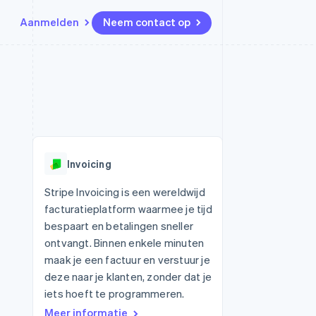
Aanmelden
Neem contact op
Bronnen
Ecosysteem
Contact
marktplaatsen
Meer
App-integraties
Partners
Neem contact op
Product roadmap
Voorbeelden van code
Stripe App Marketplace
Partner worden
Ontdek wat er in het verschiet
or platforms
Developerblog
ligt
r platforms
API-status
financiële
Radar
Invoicing
Fraudepreventie
tuele kaarten
Atlas
ing
Stripe Invoicing is een wereldwijd
Oprichting van een start-up
facturatieplatform waarmee je tijd
Climate
bespaart en betalingen sneller
CO₂-verwijdering
ontvangt. Binnen enkele minuten
Identity
maak je een factuur en verstuur je
Online identiteitsverificatie
deze naar je klanten, zonder dat je
iets hoeft te programmeren.
Meer informatie