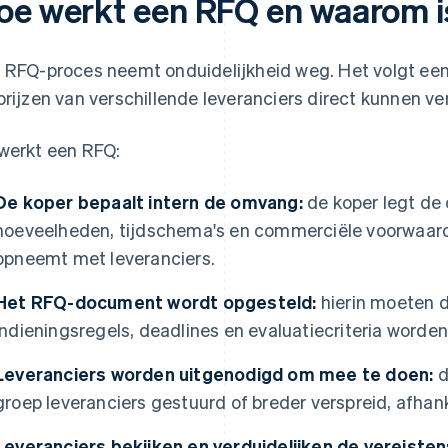
oe werkt een RFQ en waarom is
 RFQ-proces neemt onduidelijkheid weg. Het volgt een
prijzen van verschillende leveranciers direct kunnen ver
werkt een RFQ:
De koper bepaalt intern de omvang:
de koper legt de 
hoeveelheden, tijdschema's en commerciële voorwaard
opneemt met leveranciers.
Het RFQ-document wordt opgesteld:
hierin moeten d
indieningsregels, deadlines en evaluatiecriteria worde
Leveranciers worden uitgenodigd om mee te doen:
d
groep leveranciers gestuurd of breder verspreid, afhank
Leveranciers bekijken en verduidelijken de vereisten