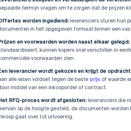
bepaalde termijn vragen om te zorgen dat de prijzen k
Offertes worden ingediend:
leveranciers sturen hun p
documenten in het opgegeven formaat binnen een vast
Prijzen en voorwaarden worden naast elkaar gelegd:
standaardiseert, kunnen kopers snel verschillen in eenhe
commerciële voorwaarden zien.
Een leverancier wordt gekozen en krijgt de opdracht
aan alle eisen voldoet tegen de beste
prijs
of waarde en
door middel van een inkooporder of contract.
Het RFQ-proces wordt afgesloten:
leveranciers die n
hiervan op de hoogte gesteld, de documenten worden 
inkoop gaat over tot uitvoering.