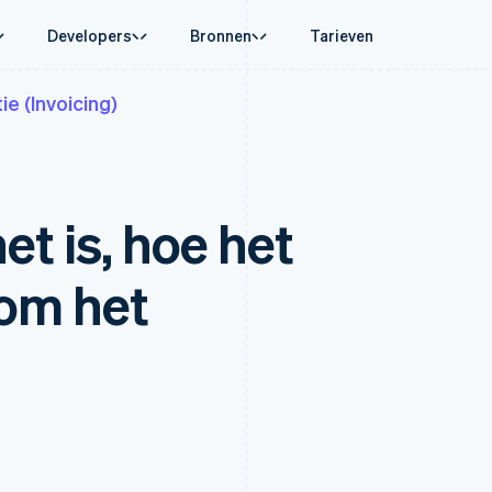
Developers
Bronnen
Tarieven
ie (Invoicing)
assing
Whitepapers
Per branche
Bedrijf
Geldbeheer
Platforms en 
 commerce
euning
Online betalingen ontvangen
AI-bedrijven
Productroadmap
Global Payouts
Connect
aluta
e support op maat
Een kant-en-klaar afrekenproces implementeren
Creator economy
Jaarlijks congres Sessions
sten
Uitbetalingen aan derden
Betalingen vo
erce
onele dienstverlening
Een platform of marktplaats opzetten
Gaming
Vacatures
Crypto
Treasury voo
et is, hoe het
reerde financiën
Abonnementen beheren
Horeca, reizen en vrije tijd
Stripe Newsroom
uik
Infrastructuur voor wallets,
Geïntegreerde 
sering van financiën
Facturatie naar gebruik bieden
Verzekering
Stripe Press
uitgifte van stablecoins en
diensten
tionaal zakendoen
Betaalkaarten uitgeven die door stablecoins worden
Media en entertainment
r
betaalkaarten
Crypto-onramp
Issuing
etalingen
gedekt
Non-profitorganisaties
om het
Integreerbare crypto-
Fysieke en vir
aatsen
Diensten voorzien en beheren met agents
Professionele dienstverlen
rend
aankopen
heer
Publieke sector
ms
Detailhandel
ing + btw
on
houding
atie