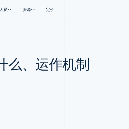
人员
资源
定价
景
指南
按行业
公司
资金管理
平台和交易市
商务
持
接受线上付款
AI 企业
产品路线图
Global Payouts
Connect
币
持方案
实施预建结账流程
创作者经济
Sessions 年度大会
向第三方打款
平台支付
务
务
构建平台或交易市场
游戏
招聘
Crypto
什么、运作机制
金融
管理订阅
酒店、旅游与休闲
新闻编辑室
钱包、稳定币发行和发卡基础设
动化
提供按用量计费
保险
Stripe Press
施
企业
发行稳定币支持的支付卡
媒体与娱乐
支付
使用代理预配和管理服务
非营利组织
场
专业服务
理
公共部门
零售
化
on