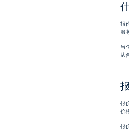
报
服
当
从
报
价
报价