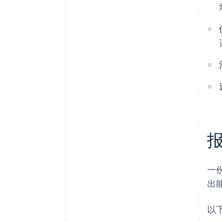
报
一
出
以