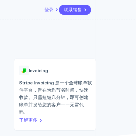
登录
联系销售
资源
生态系统
联系
场
更多
应用程序集成
合作伙伴
联系销售
Product roadmap
代码示例
Stripe App Marketplace
成为合作伙伴
了解未来规划
开发者博客
API 状态
Radar
欺诈防范
Invoicing
Atlas
初创企业注册
Stripe Invoicing 是一个全球账单软
件平台，旨在为您节省时间，快速
Climate
碳移除
收款。只需短短几分钟，即可创建
账单并发给您的客户——无需代
码。
了解更多