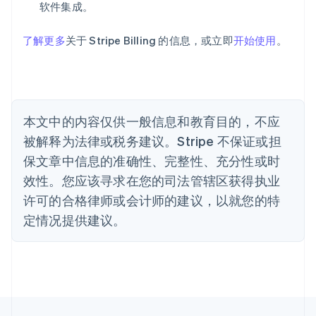
软件集成。
English
巴西
Português
English
了解更多
关于 Stripe Billing 的信息，或立即
开始使用
。
保加利亚
English
比利时
Nederlands
Français
Deutsch
English
波兰
本文中的内容仅供一般信息和教育目的，不应
English
丹麦
被解释为法律或税务建议。Stripe 不保证或担
English
保文章中信息的准确性、完整性、充分性或时
德国
效性。您应该寻求在您的司法管辖区获得执业
Deutsch
English
法国
许可的合格律师或会计师的建议，以就您的特
Français
English
定情况提供建议。
芬兰
English
Svenska
荷兰
Nederlands
English
加拿大
English
Français
捷克