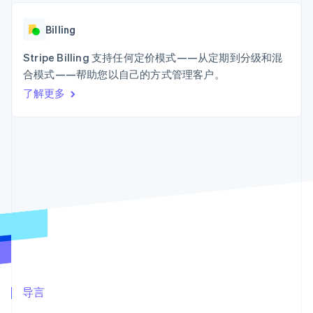
上
Stripe Sigma
产品路线图
SaaS
自定义报告
Terminal
Sessions 年度大会
线下支付
Data Pipeline
Billing
招聘
数据同步
Authorization
资讯中心
Boost
资源
Stripe Billing 支持任何定价模式——从定期到分级和混
Stripe Press
支付成功率优
按行业
合模式——帮助您以自己的方式管理客户。
化
应用集成
了解更多
Link
AI 企业
代码示例
加速结账
创作者经济
开发者博客
联系
游戏
API 状态
酒店、旅游与休闲
联系销售
保险
成为合作伙伴
媒体与娱乐
更多
非营利组织
Product roadmap
专业服务
了解未来规划
公共部门
零售
Radar
欺诈防范
Atlas
初创企业注册
生态系统
Climate
合作伙伴
导言
碳移除
Stripe App Marketplace