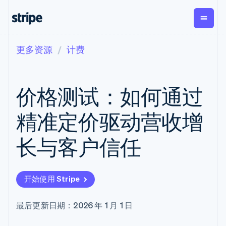
更多资源
计费
按企业阶段
文档
学习
支付
营收
资金管
平台
理
易市
大型企业
Stripe 文档
博客
Payments
Billing
初创企业
API 参考文档
客户案例
价格测试：如何通过
在线支付
经常性收入
Global
Conn
库与 SDK
指南
Managed
Metronome
Payouts
Stripe Apps
Payments
按用量计费
平台
精准定价驱动营收增
备案商家解决
Subscriptions
向第三
按应用场景
方案
方打款
支持
订阅管理
Payment links
Crypto
长与客户信任
指南
智能体商务
Invoicing
钱包、
加密货币
获取支持
无代码支付
一次性或定期
稳定币
电子商务
接受线上付款
托管支持方案
Checkout
账单
发行和
嵌入式金融
实施预置结账流程
专业服务
预构建支付界
Tax
发卡基
开始使用 Stripe
财务自动化
构建平台或交易市场
面
销售税和增值
础设施
全球化企业
管理订阅
Elements
税自动化
应用内支付
提供按用量计费
灵活的 UI 组件
Revenue
最后更新日期：2026 年 1 月 1 日
交易市场
发行稳定币支持的支付卡
支付方式
Recognition
公司
资金管理
通过智能体配置和管理服
支持 125 种以
会计自动化
平台
务