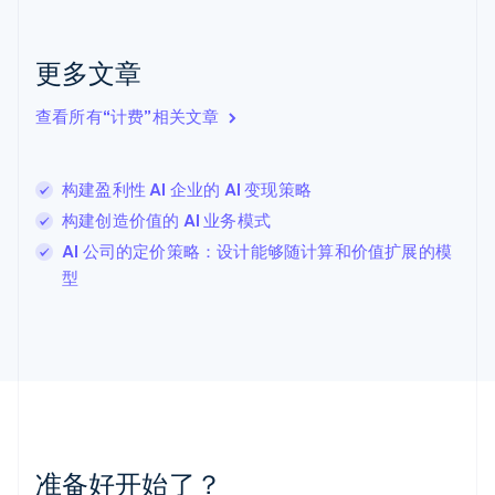
English
克罗地亚
English
Italiano
更多文章
拉脱维亚
English
查看所有“计费”相关文章
立陶宛
English
列支敦士登
构建盈利性 AI 企业的 AI 变现策略
Deutsch
English
卢森堡
构建创造价值的 AI 业务模式
Français
Deutsch
English
AI 公司的定价策略：设计能够随计算和价值扩展的模
罗马尼亚
型
English
马尔他
English
马来西亚
English
简体中文
美国
English
Español
简体中文
墨西哥
Español
English
准备好开始了？
挪威