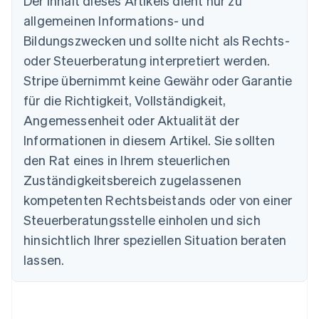
Der Inhalt dieses Artikels dient nur zu
allgemeinen Informations- und
Australien
Bildungszwecken und sollte nicht als Rechts-
English
Belgien
oder Steuerberatung interpretiert werden.
Nederlands
Français
Deutsch
English
Stripe übernimmt keine Gewähr oder Garantie
Brasilien
für die Richtigkeit, Vollständigkeit,
Português
English
Bulgarien
Angemessenheit oder Aktualität der
English
Informationen in diesem Artikel. Sie sollten
Dänemark
English
den Rat eines in Ihrem steuerlichen
Deutschland
Zuständigkeitsbereich zugelassenen
Deutsch
English
Estland
kompetenten Rechtsbeistands oder von einer
English
Steuerberatungsstelle einholen und sich
Festlandchina
hinsichtlich Ihrer speziellen Situation beraten
简体中文
English
Finnland
lassen.
English
Svenska
Frankreich
Français
English
Gibraltar