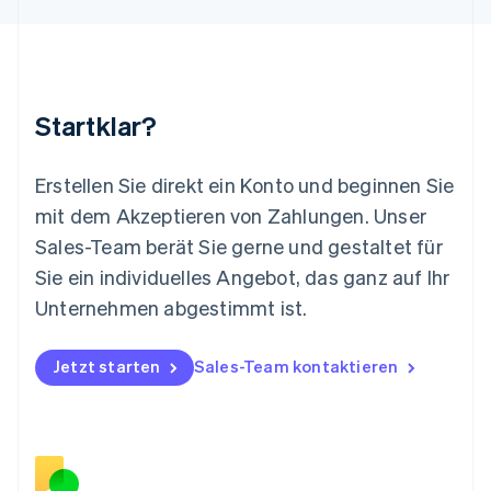
Français
Deutsch
English
Malaysia
English
简体中文
Malta
English
Startklar?
Mexiko
Español
English
Neuseeland
Erstellen Sie direkt ein Konto und beginnen Sie
English
mit dem Akzeptieren von Zahlungen. Unser
Niederlande
Nederlands
English
Sales-Team berät Sie gerne und gestaltet für
Norwegen
Sie ein individuelles Angebot, das ganz auf Ihr
English
Österreich
Unternehmen abgestimmt ist.
Deutsch
English
Polen
Jetzt starten
Sales-Team kontaktieren
English
Portugal
Português
English
Rumänien
English
Schweden