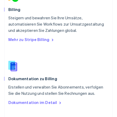
Svenska
English
Schweiz
Billing
Deutsch
Français
Italiano
English
Steigern und bewahren Sie Ihre Umsätze,
Singapur
English
简体中文
automatisieren Sie Workflows zur Umsatzgestaltung
Slowakei
und akzeptieren Sie Zahlungen global.
English
Mehr zu Stripe Billing
Slowenien
English
Italiano
Sonderverwaltungsregion Hongkong,
China
English
简体中文
Spanien
Español
English
Dokumentation zu Billing
Thailand
ไทย
English
Erstellen und verwalten Sie Abonnements, verfolgen
Tschechische Republik
Sie die Nutzung und stellen Sie Rechnungen aus.
English
Ungarn
Dokumentation im Detail
English
Vereinigte Arabische Emirate
English