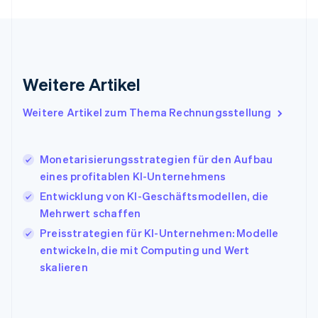
English
Griechenland
English
Indien
English
Weitere Artikel
Irland
English
Italien
Weitere Artikel zum Thema Rechnungsstellung
Italiano
English
Japan
日本語
English
Monetarisierungsstrategien für den Aufbau
Kanada
eines profitablen KI-Unternehmens
English
Français
Entwicklung von KI-Geschäftsmodellen, die
Kroatien
English
Italiano
Mehrwert schaffen
Lettland
Preisstrategien für KI-Unternehmen: Modelle
English
entwickeln, die mit Computing und Wert
Liechtenstein
skalieren
Deutsch
English
Litauen
English
Luxemburg