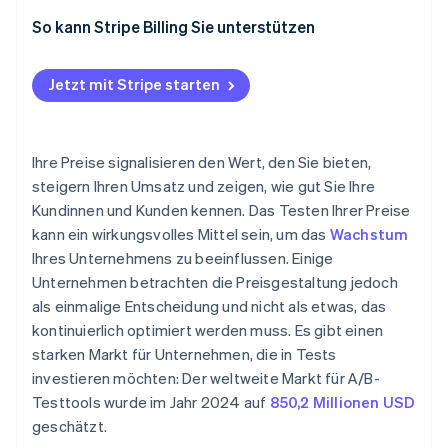
Statistische Signifikanz überprüfen
So kann Stripe Billing Sie unterstützen
Die richtigen Erfolgskennzahlen verfolgen
Jetzt mit Stripe starten
Ihre Analyse segmentieren
Kurz- und langfristige Signale beobachten
Ihre Preise signalisieren den Wert, den Sie bieten,
Qualitatives Feedback einbeziehen
steigern Ihren Umsatz und zeigen, wie gut Sie Ihre
Kundinnen und Kunden kennen. Das Testen Ihrer Preise
Entscheiden, dokumentieren und anpassen
kann ein wirkungsvolles Mittel sein, um das
Wachstum
Ihres Unternehmens zu beeinflussen. Einige
Unternehmen betrachten die Preisgestaltung jedoch
als einmalige Entscheidung und nicht als etwas, das
kontinuierlich optimiert werden muss. Es gibt einen
starken Markt für Unternehmen, die in Tests
investieren möchten: Der weltweite Markt für A/B-
Testtools wurde im Jahr 2024 auf
850,2 Millionen USD
geschätzt.