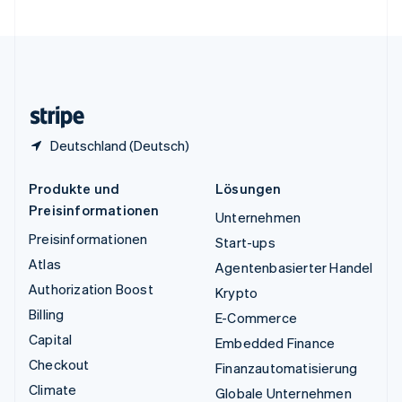
Vereinigte Staaten
English
Español
简体中文
Vereinigtes Königreich
English
Zypern
English
Deutschland (Deutsch)
Produkte und
Lösungen
Preisinformationen
Unternehmen
Preisinformationen
Start-ups
Atlas
Agentenbasierter Handel
Authorization Boost
Krypto
Billing
E-Commerce
Capital
Embedded Finance
Checkout
Finanzautomatisierung
Climate
Globale Unternehmen