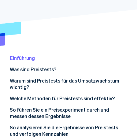
Betrugsprävention
Ecosystem
Atlas
Start-up-Gründung
Partner
Stripe App-Marktplatz
Climate
CO₂-Entnahme
Identity
Online-Identitätsprüfung
Einführung
Was sind Preistests?
Warum sind Preistests für das Umsatzwachstum
Stripe-Sessions 2026
wichtig?
Erfahren Sie, wie Stripe Lösungen für die W
Jetzt ansehen
Welche Methoden für Preistests sind effektiv?
Tatsächliches Verhalten
So führen Sie ein Preisexperiment durch und
messen dessen Ergebnisse
Umfragebasierte niedergelassene Preisforschung
So analysieren Sie die Ergebnisse von Preistests
und verfolgen Kennzahlen