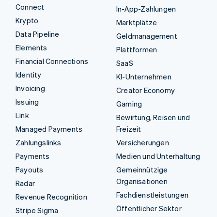
Connect
In-App-Zahlungen
Krypto
Marktplätze
Data Pipeline
Geldmanagement
Elements
Plattformen
Financial Connections
SaaS
Identity
KI-Unternehmen
Invoicing
Creator Economy
Issuing
Gaming
Link
Bewirtung, Reisen und
Managed Payments
Freizeit
Zahlungslinks
Versicherungen
Payments
Medien und Unterhaltung
Payouts
Gemeinnützige
Organisationen
Radar
Fachdienstleistungen
Revenue Recognition
Öffentlicher Sektor
Stripe Sigma