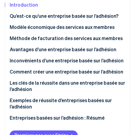
Commerce de détail
État des API
Introduction
Atlas
Constitution d'une entreprise
Qu’est-ce qu’une entreprise basée sur l’adhésion?
Climate
Élimination du carbone
Écosystème
Modèle économique des services aux membres
Identity
Services basés sur des installations
Méthode de facturation des services aux membres
Partenaires
Vérification de l'identité
Stripe App Marketplace
Services basés sur le produit
Paiement à l’utilisation
Avantages d’une entreprise basée sur l’adhésion
Services basés sur l’information
Facturation récurrente
Des bénéfices stables
Inconvénients d’une entreprise basée sur l’adhésion
Services basés sur la communauté
Amélioration de la satisfaction client
Coût d’acquisition de nouveaux membres
Comment créer une entreprise basée sur l’adhésion
Stripe Sessions 2026
Découvrez comment Stripe construit l’infrastructure écon
Services basés sur les personnes
Collecte et analyse des données clients
Risque d’annulation
Sélectionnez vos services
Les clés de la réussite dans une entreprise basée sur
l’IA.
l’adhésion
Regarder
Un trop grand nombre de services
Créez un profil de client idéal
Assurez-vous d’appliquer une tarification
Exemples de réussite d’entreprises basées sur
Choisissez une méthode de facturation
appropriée
l’adhésion
Choisissez une plateforme
Fournissez un service de haute qualité
Rakuten
Entreprises basées sur l’adhésion : Résumé
Attirer les clients grâce au marketing
Déployez une gestion efficace des membres
Amazon Prime