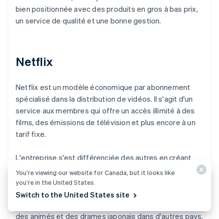
bien positionnée avec des produits en gros à bas prix,
un service de qualité et une bonne gestion.
Netflix
Netflix est un modèle économique par abonnement
spécialisé dans la distribution de vidéos. Il s'agit d'un
service aux membres qui offre un accès illimité à des
films, des émissions de télévision et plus encore à un
tarif fixe.
L'entreprise s'est différenciée des autres en créant
des œuvres originales et en fournissant du contenu qui
You’re viewing our website for Canada, but it looks like
ne peut être consulté que sur sa plateforme. Elle se
you’re in the United States.
concentre également sur le développement à
Switch to the United States site
l'international en diffusant des programmes comme
des animés et des drames japonais dans d'autres pays.