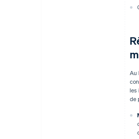
R
m
Au 
con
les
de 