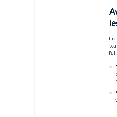
A
le
Les
tou
l’u