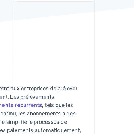
Stripe Sessions 2026
Découvrez comment
Stripe construit
l’infrastructure
économique pour l’IA.
Regarder
nt aux entreprises de prélever
ient. Les prélèvements
ments récurrents
, tels que les
 continu, les abonnements à des
e simplifie le processus de
nt les paiements automatiquement,