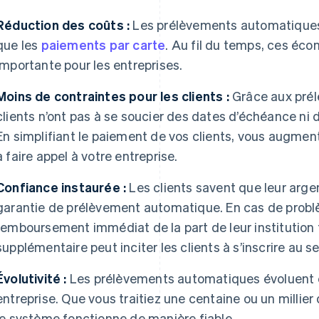
Réduction des coûts :
Les prélèvements automatiques
que les
paiements par carte
. Au fil du temps, ces é
importante pour les entreprises.
Moins de contraintes pour les clients :
Grâce aux prél
clients n’ont pas à se soucier des dates d’échéance ni 
En simplifiant le paiement de vos clients, vous augmente
à faire appel à votre entreprise.
Confiance instaurée :
Les clients savent que leur argen
garantie de prélèvement automatique. En cas de problè
remboursement immédiat de la part de leur institution 
supplémentaire peut inciter les clients à s’inscrire au se
Évolutivité :
Les prélèvements automatiques évoluent
entreprise. Que vous traitiez une centaine ou un millier
le système fonctionne de manière fiable.