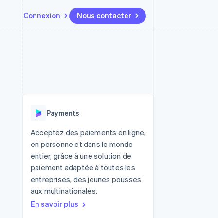
Connexion
Nous contacter
Ressources
Écosystème
Contact
t places de
Plus
Intégrations d'applications
Partenaires
Nous contacter
Product roadmap
ssions
Exemples de code
Stripe App Marketplace
Devenir partenaire
Découvrez ce qui vous attend
Blog des développeurs
r les
rs
État des API
Radar
Prévention de la fraude
Payments
Atlas
tif
Constitution d'une entreprise
Acceptez des paiements en ligne,
en personne et dans le monde
Climate
Élimination du carbone
entier, grâce à une solution de
paiement adaptée à toutes les
Identity
Vérification de l'identité
entreprises, des jeunes pousses
aux multinationales.
En savoir plus