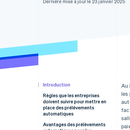
Authorization Boost
Dernière mise à jour le 23 janvier 2025
Optimisation des acceptations
Link
Paiements accélérés
Introduction
Au 
les
Règles que les entreprises
doivent suivre pour mettre en
aut
place des prélèvements
fac
automatiques
sal
Avantages des prélèvements
pai